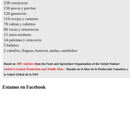
304
conejos/as
200
pavos y pavitas
154
gansos/as
149
ovejas y carneros
100
cabras y cabritos
84
vacas y terneros/as
19
otros roedores
18
palomas y otras aves
7
búfalos
3
caballos, lleguas, burros/a, mulas, camélidos
Based on
2007 statistics
from the Food and Agriculture Organization of the United Nations'
Global Livestock Production and Health Atlas
. / Basado en el Atlas de la Producción Ganadera y
la Salud Global de la FAO
Estamos en Facebook