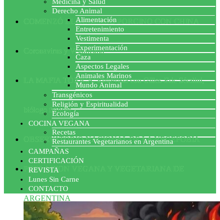
Medicina y Salud
Derecho Animal
Alimentación
COMENZÓ EL ACUERDO PORCINO CON CHINA
Entretenimiento
Vestimenta
Experimentación
Coronavirus y Veganismo
Caza
Aspectos Legales
Animales Marinos
LA MAFIA TÓXICA: Entrevista con Gilles-Eric Séralini,
Mundo Animal
Transgénicos
Religión y Espiritualidad
biólogo francés
Ecología
COCINA VEGANA
Recetas
OBSERVATORIO NACIONAL DE LA VEGEFOBIA
Restaurantes Vegetarianos en Argentina
CAMPAÑAS
CERTIFICACIÓN
POBLACION VEGANA Y VEGETARIANA DE
REVISTA
Lunes Sin Carne
CONTACTO
ARGENTINA