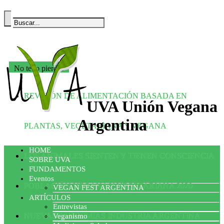
No te lo pierdas
REVISIÓN DE ALIMENTACIÓN BASADA EN
UVA Unión Vegana
Argentina
PLANTAS, VEGETARIANA Y VEGANA
HOME
LOS ANIMALES SIENTEN Y TIENEN CONSCIENCIA
SOBRE UVA
FUNDAMENTOS
Eventos
POBLACIÓN VEGANA Y VEGETARIANA 2020
VEGAN FEST ARGENTINA
ARTÍCULOS
Entrevistas
NUEVAS PANDEMIAS INDUSTRIA ARGENTINA
Veganismo