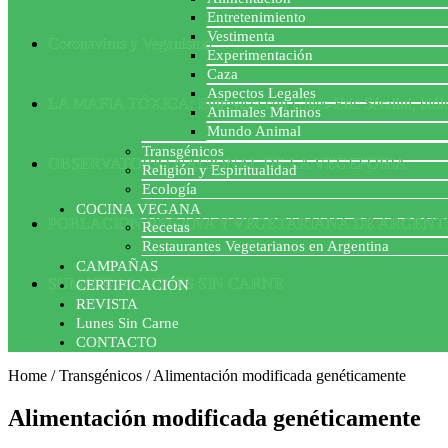
Entretenimiento
Vestimenta
Coronavirus y Veganismo
Experimentación
Caza
Aspectos Legales
LA MAFIA TÓXICA: Entrevista con Gilles-Eric Séralini, biól
Animales Marinos
Mundo Animal
Transgénicos
OBSERVATORIO NACIONAL DE LA VEGEFOBIA
Religión y Espiritualidad
Ecología
COCINA VEGANA
POBLACION VEGANA Y VEGETARIANA DE ARGENT
Recetas
Restaurantes Vegetarianos en Argentina
CAMPAÑAS
SUMATE AL LUNES SIN CARNE
CERTIFICACIÓN
REVISTA
Lunes Sin Carne
CONTACTO
Home
/
Transgénicos
/
Alimentación modificada genéticamente
Alimentación modificada genéticamente