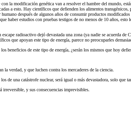
 con la modificación genética van a resolver el hambre del mundo, están
das a esto. Hay científicos que defienden los alimentos transgénicos, p
 ser humano después de algunos años de consumir productos modificados
 haber estudios con pruebas testigos de no menos de 10 años, esto lo 
 escape radioactivo dejó devastada una zona (ya nadie se acuerda de Ch
entíficos que apoyan este tipo de energía, parece no preocuparles demas
 los beneficios de este tipo de energía, ¿serán los mismos que hoy defi
n la verdad, y que luchen contra los mercaderes de la ciencia.
los de una catástrofe nuclear, será igual o más devastadora, solo que t
á irreversible, y sus consecuencias imprevisibles.