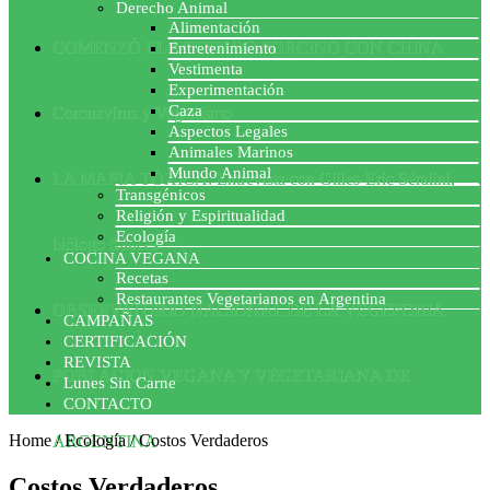
Derecho Animal
Alimentación
COMENZÓ EL ACUERDO PORCINO CON CHINA
Entretenimiento
Vestimenta
Experimentación
Caza
Coronavirus y Veganismo
Aspectos Legales
Animales Marinos
Mundo Animal
LA MAFIA TÓXICA: Entrevista con Gilles-Eric Séralini,
Transgénicos
Religión y Espiritualidad
Ecología
biólogo francés
COCINA VEGANA
Recetas
Restaurantes Vegetarianos en Argentina
OBSERVATORIO NACIONAL DE LA VEGEFOBIA
CAMPAÑAS
CERTIFICACIÓN
REVISTA
POBLACION VEGANA Y VEGETARIANA DE
Lunes Sin Carne
CONTACTO
Home
/
Ecología
/
Costos Verdaderos
ARGENTINA
Costos Verdaderos