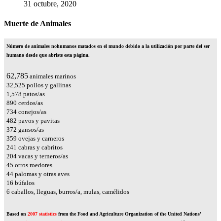
31 octubre, 2020
Muerte de Animales
Número de animales nohumanos matados en el mundo debido a la utilización por parte del ser
humano desde que abriste esta página.
65,639
animales marinos
34,003
pollos y gallinas
1,650
patos/as
931
cerdos/as
767
conejos/as
504
pavos y pavitas
389
gansos/as
376
ovejas y carneros
252
cabras y cabritos
213
vacas y terneros/as
47
otros roedores
46
palomas y otras aves
17
búfalos
7
caballos, lleguas, burros/a, mulas, camélidos
Based on
2007 statistics
from the Food and Agriculture Organization of the United Nations'