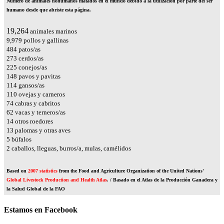
Número de animales nohumanos matados en el mundo debido a la utilización por parte del ser
humano desde que abriste esta página.
22,474
animales marinos
11,642
pollos y gallinas
565
patos/as
319
cerdos/as
263
conejos/as
173
pavos y pavitas
133
gansos/as
129
ovejas y carneros
86
cabras y cabritos
73
vacas y terneros/as
16
otros roedores
16
palomas y otras aves
6
búfalos
2
caballos, lleguas, burros/a, mulas, camélidos
Based on
2007 statistics
from the Food and Agriculture Organization of the United Nations'
Global Livestock Production and Health Atlas
. / Basado en el Atlas de la Producción Ganadera y
la Salud Global de la FAO
Estamos en Facebook