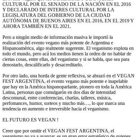
CULTURAL POR EL SENADO DE LA NACIÓN EN EL 2016
Y DECLARADO DE INTERES CULTURAL POR LA
LEGISLATURA DEL GOBIERNO DE LA CIUDAD
AUTÓNOMA DE BUENOS AIRES EN EL 2016, EN EL 2019 Y
AHORA TAMBIÉN EN EL 2021.
Pero a ningún medio de información masiva le importó la
realización del evento vegano más potente de Argentina e
Hispanoamérica, algo realmente sugerente. El veganismo explota en
todo el mundo, pero acá los medios tienen la orden de no hablar de
ciertas cosas, entre ellas, del veganismo y si se habla, que sea para
denostarlo, descalificarlo y desacreditarlo.
Por otro lado, una horda de gente reflexiva, se abrazó en el VEGAN
FEST ARGENTINA, el evento vegano más potente e inapelable
que hay en la América hispanoparlante, pionero en toda la América
Latina, personas que comulgarón en dos días de intensidad
descomunal, entre conferencias, charlas, talleres, música,
perfomances, humor, sorteos y mucho más…, lo que marca una
tendencia en aumento e irreversible hacia el veganismo.
EL FUTURO ES VEGAN !
Creer que por omitir el VEGAN FEST ARGENTINA, el
veganismo no va a avanzar, es un gran error estratégico de quienes