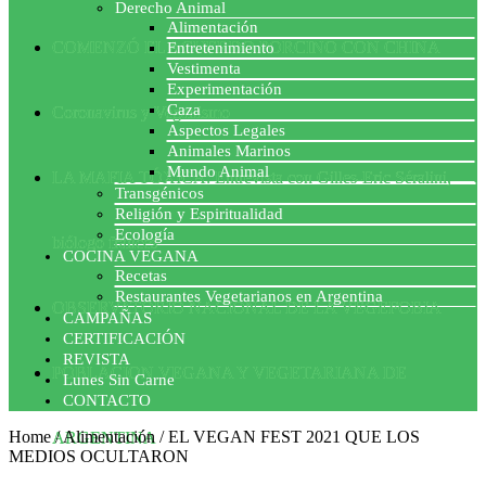
Derecho Animal
Alimentación
COMENZÓ EL ACUERDO PORCINO CON CHINA
Entretenimiento
Vestimenta
Experimentación
Caza
Coronavirus y Veganismo
Aspectos Legales
Animales Marinos
Mundo Animal
LA MAFIA TÓXICA: Entrevista con Gilles-Eric Séralini,
Transgénicos
Religión y Espiritualidad
Ecología
biólogo francés
COCINA VEGANA
Recetas
Restaurantes Vegetarianos en Argentina
OBSERVATORIO NACIONAL DE LA VEGEFOBIA
CAMPAÑAS
CERTIFICACIÓN
REVISTA
POBLACION VEGANA Y VEGETARIANA DE
Lunes Sin Carne
CONTACTO
Home
/
Alimentación
/
EL VEGAN FEST 2021 QUE LOS
ARGENTINA
MEDIOS OCULTARON