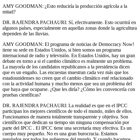
AMY GOODMAN: ¿Esto reduciría la producción agrícola a la
mitad?
DR. RAJENDRA PACHAURI: Sí, efectivamente. Esto ocurrirá en
algunos países, especialmente en aquellas zonas donde la agricultura
dependen de las lluvias.
AMY GOODMAN: El programa de noticias de Democracy Now!
tiene su sede en Estados Unidos, si bien somos un programa
internacional de radio y televisión. En Estados Unidos, hay un gran
debate en torno a si el cambio climático es realmente un problema.
La mayoría de los candidatos republicanos a la presidencia dicen
que es un engaño. Las encuestas muestran cada vez más que los
estadounidenses no creen que el cambio climático esté relacionado
con la actividad humana y mucho menos que sea un problema del
que haya que ocuparse. ¿Que les diría? ¿Cómo les convencería con
pruebas científicas?
DR. RAJENDRA PACHAURI: La realidad es que en el IPCC
participan los mejores científicos de todo el mundo, miles de ellos.
Funcionamos de manera totalmente transparente y objetiva. Son
científicos que dedican su tiempo sin ninguna compensación por
parte del IPCC . El IPCC tiene una secretaría muy efectiva. Es un
cuerpo muy pequeño. No es una gran burocracia. Estamos
regulados por todos los gobiernos del mundo. Y cuando hacemos