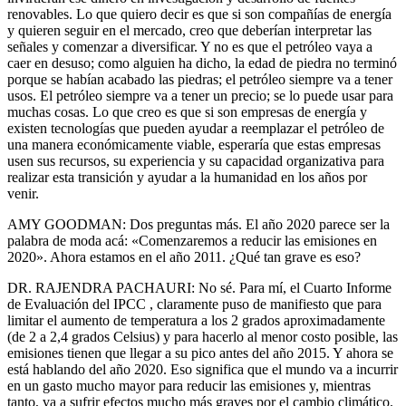
renovables. Lo que quiero decir es que si son compañías de energía
y quieren seguir en el mercado, creo que deberían interpretar las
señales y comenzar a diversificar. Y no es que el petróleo vaya a
caer en desuso; como alguien ha dicho, la edad de piedra no terminó
porque se habían acabado las piedras; el petróleo siempre va a tener
usos. El petróleo siempre va a tener un precio; se lo puede usar para
muchas cosas. Lo que creo es que si son empresas de energía y
existen tecnologías que pueden ayudar a reemplazar el petróleo de
una manera económicamente viable, esperaría que estas empresas
usen sus recursos, su experiencia y su capacidad organizativa para
realizar esta transición y ayudar a la humanidad en los años por
venir.
AMY GOODMAN: Dos preguntas más. El año 2020 parece ser la
palabra de moda acá: «Comenzaremos a reducir las emisiones en
2020». Ahora estamos en el año 2011. ¿Qué tan grave es eso?
DR. RAJENDRA PACHAURI: No sé. Para mí, el Cuarto Informe
de Evaluación del IPCC , claramente puso de manifiesto que para
limitar el aumento de temperatura a los 2 grados aproximadamente
(de 2 a 2,4 grados Celsius) y para hacerlo al menor costo posible, las
emisiones tienen que llegar a su pico antes del año 2015. Y ahora se
está hablando del año 2020. Eso significa que el mundo va a incurrir
en un gasto mucho mayor para reducir las emisiones y, mientras
tanto, va a sufrir efectos mucho más graves por el cambio climático.