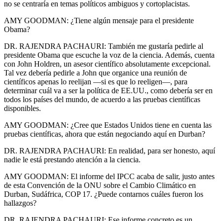
no se centraría en temas políticos ambiguos y cortoplacistas.
AMY GOODMAN: ¿Tiene algún mensaje para el presidente
Obama?
DR. RAJENDRA PACHAURI: También me gustaría pedirle al
presidente Obama que escuche la voz de la ciencia. Además, cuenta
con John Holdren, un asesor científico absolutamente excepcional.
Tal vez debería pedirle a John que organice una reunión de
científicos apenas lo reelijan —si es que lo reeligen—, para
determinar cuál va a ser la política de EE.UU., como debería ser en
todos los países del mundo, de acuerdo a las pruebas científicas
disponibles.
AMY GOODMAN: ¿Cree que Estados Unidos tiene en cuenta las
pruebas científicas, ahora que están negociando aquí en Durban?
DR. RAJENDRA PACHAURI: En realidad, para ser honesto, aquí
nadie le está prestando atención a la ciencia.
AMY GOODMAN: El informe del IPCC acaba de salir, justo antes
de esta Convención de la ONU sobre el Cambio Climático en
Durban, Sudáfrica, COP 17. ¿Puede contarnos cuáles fueron los
hallazgos?
DR. RAJENDRA PACHAURI: Ese informe concreto es un