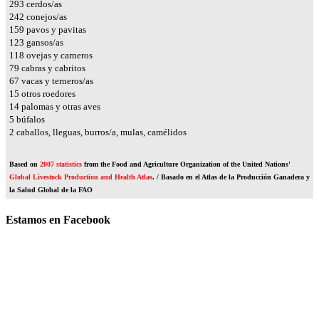
349
cerdos/as
288
conejos/as
189
pavos y pavitas
146
gansos/as
141
ovejas y carneros
94
cabras y cabritos
80
vacas y terneros/as
18
otros roedores
17
palomas y otras aves
6
búfalos
2
caballos, lleguas, burros/a, mulas, camélidos
Based on
2007 statistics
from the Food and Agriculture Organization of the United Nations'
Global Livestock Production and Health Atlas
. / Basado en el Atlas de la Producción Ganadera y
la Salud Global de la FAO
Estamos en Facebook