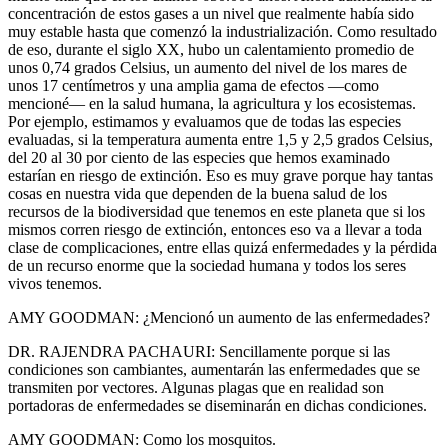
concentración de estos gases a un nivel que realmente había sido
muy estable hasta que comenzó la industrialización. Como resultado
de eso, durante el siglo XX, hubo un calentamiento promedio de
unos 0,74 grados Celsius, un aumento del nivel de los mares de
unos 17 centímetros y una amplia gama de efectos —como
mencioné— en la salud humana, la agricultura y los ecosistemas.
Por ejemplo, estimamos y evaluamos que de todas las especies
evaluadas, si la temperatura aumenta entre 1,5 y 2,5 grados Celsius,
del 20 al 30 por ciento de las especies que hemos examinado
estarían en riesgo de extinción. Eso es muy grave porque hay tantas
cosas en nuestra vida que dependen de la buena salud de los
recursos de la biodiversidad que tenemos en este planeta que si los
mismos corren riesgo de extinción, entonces eso va a llevar a toda
clase de complicaciones, entre ellas quizá enfermedades y la pérdida
de un recurso enorme que la sociedad humana y todos los seres
vivos tenemos.
AMY GOODMAN: ¿Mencionó un aumento de las enfermedades?
DR. RAJENDRA PACHAURI: Sencillamente porque si las
condiciones son cambiantes, aumentarán las enfermedades que se
transmiten por vectores. Algunas plagas que en realidad son
portadoras de enfermedades se diseminarán en dichas condiciones.
AMY GOODMAN: Como los mosquitos.