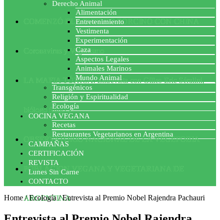
Derecho Animal
Alimentación
COMENZÓ EL ACUERDO PORCINO CON CHINA
Entretenimiento
Vestimenta
Experimentación
Caza
Coronavirus y Veganismo
Aspectos Legales
Animales Marinos
Mundo Animal
LA MAFIA TÓXICA: Entrevista con Gilles-Eric Séralini,
Transgénicos
Religión y Espiritualidad
Ecología
biólogo francés
COCINA VEGANA
Recetas
Restaurantes Vegetarianos en Argentina
OBSERVATORIO NACIONAL DE LA VEGEFOBIA
CAMPAÑAS
CERTIFICACIÓN
REVISTA
POBLACION VEGANA Y VEGETARIANA DE
Lunes Sin Carne
CONTACTO
Home
/
Ecología
/
Entrevista al Premio Nobel Rajendra Pachauri
ARGENTINA
Entrevista al Premio Nobel Rajendra