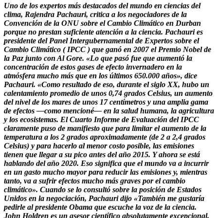
Uno de los expertos más destacados del mundo en ciencias del
clima, Rajendra Pachauri, critica a los negociadores de la
Convención de la ONU sobre el Cambio Climático en Durban
porque no prestan suficiente atención a la ciencia. Pachauri es
presidente del Panel Intergubernamental de Expertos sobre el
Cambio Climático ( IPCC ) que ganó en 2007 el Premio Nobel de
la Paz junto con Al Gore. «Lo que pasó fue que aumentó la
concentración de estos gases de efecto invernadero en la
atmósfera mucho más que en los últimos 650.000 años», dice
Pachauri. «Como resultado de eso, durante el siglo XX, hubo un
calentamiento promedio de unos 0,74 grados Celsius, un aumento
del nivel de los mares de unos 17 centímetros y una amplia gama
de efectos —como mencioné— en la salud humana, la agricultura
y los ecosistemas. El Cuarto Informe de Evaluación del IPCC
claramente puso de manifiesto que para limitar el aumento de la
temperatura a los 2 grados aproximadamente (de 2 a 2,4 grados
Celsius) y para hacerlo al menor costo posible, las emisiones
tienen que llegar a su pico antes del año 2015. Y ahora se está
hablando del año 2020. Eso significa que el mundo va a incurrir
en un gasto mucho mayor para reducir las emisiones y, mientras
tanto, va a sufrir efectos mucho más graves por el cambio
climático». Cuando se lo consultó sobre la posición de Estados
Unidos en la negociación, Pachauri dijo «También me gustaría
pedirle al presidente Obama que escuche la voz de la ciencia.
John Holdren es un asesor científico absolutamente excepcional.