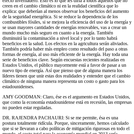
efecto invernadero. Esto es lo que les diría a todos aquellos que no
creen en el cambio climático ni en la realidad científica que lo
explica: que deberían al menos observar los beneficios del aumento
de la seguridad energética. Si se reduce la dependencia de los
combustibles fósiles, si se mejora la eficiencia del uso de la energía y
se usan mayores cantidades de energías renovables, vas a crear un
mundo mucho más seguro en cuanto a la energía. También
disminuirá la contaminación a nivel local y por lo tanto habrá
beneficios en la salud. Los efectos en la agricultura serán aliviados.
También podría haber más empleo como resultado del paso a otras
formas de energía, al uso más eficiente de la energía. Hay toda una
serie de beneficios clave. Según encuestas recientes realizadas en
Estados Unidos, el público mayormente está a favor de pasar a un
nuevo tipo de energía. Así que pienso que de alguna manera los
líderes tienen que unir estas dos realidades y entender que el cambio
climático de ninguna manera representa un costo o gasto para los
estadounidenses.
AMY GOODMAN: Claro, ése es el argumento en Estados Unidos,
que como la economía estadounidense está en recesión, las empresas
no pueden estar reguladas.
DR. RAJENDRA PACHAURI: Si se me permite, ésa es una
postura totalmente ridícula. Porque, sinceramente, hemos calculado
que si se llevaran a cabo políticas de mitigación rigurosas en todo el
mundo, el costo total para la economía mundial en 2013 sería