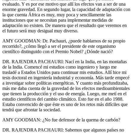
evaluado. Y es por ese motivo que allí los efectos van a ser de una
enorme gravedad. En segundo lugar, la capacidad de adaptación con
la que cuenta África es muy, muy poca y sencillamente las
instituciones que se necesitan para implementar medidas de
adaptación no existen. De manera que el resultado que veremos en
el futuro será muy desigual muy diverso.
AMY GOODMAN: Dr. Pachauri, ¿puede hablarnos de su propio
recorrido?, ¿cómo llegó a ser el presidente de este organismo
científico distinguido con el Premio Nobel? ¿Dónde nació?
DR. RAJENDRA PACHAURI: Nací en la India, en las montañas
de la India. Comencé mi estudios como ingeniero y luego me
trasladé a Estados Unidos para continuar mis estudios. Allí hice mi
tesis doctoral en ingeniería industrial y economía. Más tarde empecé
a investigar sobre políticas energéticas. Y cuanto más profundizaba,
más me daba cuenta de la gravedad de los efectos medioambientales
que tienen la producción y el uso de energía. Luego, me metí en el
estudio científicos del cambio climático. Esto fue en el año 1988.
Estaba convencido de que éste es uno de los retos más difíciles que
tendrá que afrontar la sociedad.
AMY GOODMAN: ¿No fue defensor de la quema de carbón?
DR. RAJENDRA PACHAURI: Sabemos que algunos países no