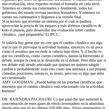
una evaluación, otros expertos revisan el borrador en cada nivel.
Tenemos en cuenta sus comentarios y finalmente, todos los
gobiernos del mundo revisan nuestros borradores. Y tenemos en
cuenta sus comentarios y llegamos a la versión final.
Si se tuviera que inventar un sistema por el cual se pudiera
aprovechar la pericia de los mejores y más diversos científicos de
todo el planeta, para desarrollar una evaluación sobre cambio
climático, ¿qué propondría? El IPCC.
Si todavía hay gente que no cree que el cambio climático sea algo
real ni que lo provoque la actividad humana, entonces, es un poco
como el avestruz que esconde la cabeza bajo tierra. Y el hecho es
que los científicos, como cuerpo científico, damos la bienvenida al
debate, porque la ciencia se desarrolla en el debate. Pero diría que si
ese debate está siendo articulado por quienes no quieren ningún
cambio y probablemente vean esto como una amenaza a sus propias
cómodas posiciones, entonces, lo siento, pero eso es algo que debe
ser cuestionado.
AMY GOODMAN: ¿Puede hablar de las pruebas científicas que
muestren que el cambio climático está relacionado con la actividad
humana?
DR. RAJENDRA PACHAURI: Lo que pasó fue que aumentó la
concentración de estos gases de efecto invernadero en la atmósfera
mucho más que en los últimos 650.000 años. Ahora aumentamos la