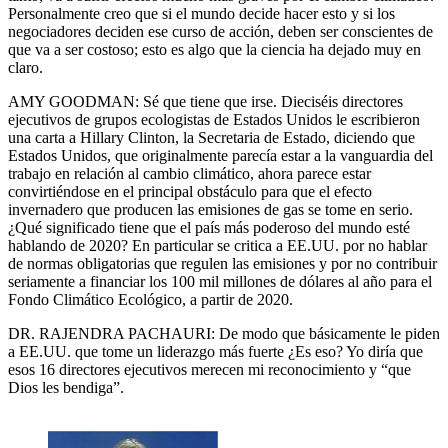
Personalmente creo que si el mundo decide hacer esto y si los
negociadores deciden ese curso de acción, deben ser conscientes de
que va a ser costoso; esto es algo que la ciencia ha dejado muy en
claro.
AMY GOODMAN: Sé que tiene que irse. Dieciséis directores
ejecutivos de grupos ecologistas de Estados Unidos le escribieron
una carta a Hillary Clinton, la Secretaria de Estado, diciendo que
Estados Unidos, que originalmente parecía estar a la vanguardia del
trabajo en relación al cambio climático, ahora parece estar
convirtiéndose en el principal obstáculo para que el efecto
invernadero que producen las emisiones de gas se tome en serio.
¿Qué significado tiene que el país más poderoso del mundo esté
hablando de 2020? En particular se critica a EE.UU. por no hablar
de normas obligatorias que regulen las emisiones y por no contribuir
seriamente a financiar los 100 mil millones de dólares al año para el
Fondo Climático Ecológico, a partir de 2020.
DR. RAJENDRA PACHAURI: De modo que básicamente le piden
a EE.UU. que tome un liderazgo más fuerte ¿Es eso? Yo diría que
esos 16 directores ejecutivos merecen mi reconocimiento y “que
Dios les bendiga”.