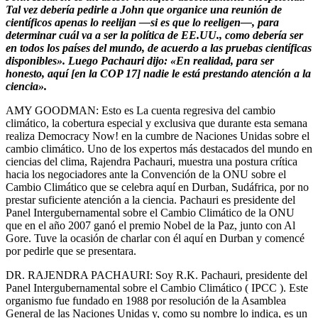
Tal vez debería pedirle a John que organice una reunión de
científicos apenas lo reelijan —si es que lo reeligen—, para
determinar cuál va a ser la política de EE.UU., como debería ser
en todos los países del mundo, de acuerdo a las pruebas científicas
disponibles». Luego Pachauri dijo: «En realidad, para ser
honesto, aquí [en la COP 17] nadie le está prestando atención a la
ciencia».
AMY GOODMAN: Esto es La cuenta regresiva del cambio
climático, la cobertura especial y exclusiva que durante esta semana
realiza Democracy Now! en la cumbre de Naciones Unidas sobre el
cambio climático. Uno de los expertos más destacados del mundo en
ciencias del clima, Rajendra Pachauri, muestra una postura crítica
hacia los negociadores ante la Convención de la ONU sobre el
Cambio Climático que se celebra aquí en Durban, Sudáfrica, por no
prestar suficiente atención a la ciencia. Pachauri es presidente del
Panel Intergubernamental sobre el Cambio Climático de la ONU
que en el año 2007 ganó el premio Nobel de la Paz, junto con Al
Gore. Tuve la ocasión de charlar con él aquí en Durban y comencé
por pedirle que se presentara.
DR. RAJENDRA PACHAURI: Soy R.K. Pachauri, presidente del
Panel Intergubernamental sobre el Cambio Climático ( IPCC ). Este
organismo fue fundado en 1988 por resolución de la Asamblea
General de las Naciones Unidas y, como su nombre lo indica, es un