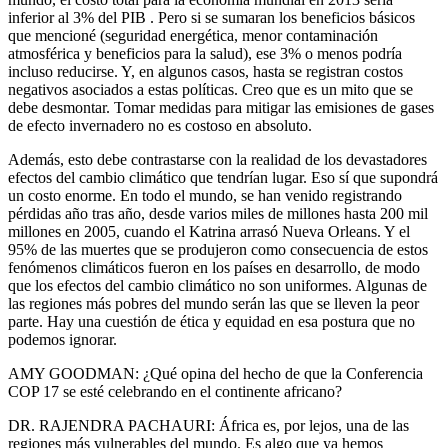
inferior al 3% del PIB . Pero si se sumaran los beneficios básicos
que mencioné (seguridad energética, menor contaminación
atmosférica y beneficios para la salud), ese 3% o menos podría
incluso reducirse. Y, en algunos casos, hasta se registran costos
negativos asociados a estas políticas. Creo que es un mito que se
debe desmontar. Tomar medidas para mitigar las emisiones de gases
de efecto invernadero no es costoso en absoluto.
Además, esto debe contrastarse con la realidad de los devastadores
efectos del cambio climático que tendrían lugar. Eso sí que supondrá
un costo enorme. En todo el mundo, se han venido registrando
pérdidas año tras año, desde varios miles de millones hasta 200 mil
millones en 2005, cuando el Katrina arrasó Nueva Orleans. Y el
95% de las muertes que se produjeron como consecuencia de estos
fenómenos climáticos fueron en los países en desarrollo, de modo
que los efectos del cambio climático no son uniformes. Algunas de
las regiones más pobres del mundo serán las que se lleven la peor
parte. Hay una cuestión de ética y equidad en esa postura que no
podemos ignorar.
AMY GOODMAN: ¿Qué opina del hecho de que la Conferencia
COP 17 se esté celebrando en el continente africano?
DR. RAJENDRA PACHAURI: África es, por lejos, una de las
regiones más vulnerables del mundo. Es algo que ya hemos