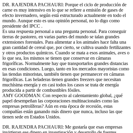
DR. RAJENDRA PACHAURI: Porque el ciclo de producción de
carne es muy intensivo en lo que se refiere a emisión de gases de
efecto invernadero, según está estructurado actualmente en todo el
mundo. Aunque esto es una opinión personal, no lo digo como
presidente del IPCC .
Es una respuesta personal a una pregunta personal. Para conseguir
tierras de pastoreo, en varias partes del mundo se talan grandes
extensiones forestales. Para alimentar a los animales hace falta una
gran cantidad de cereal que, por cierto, se cultiva usando fertilizantes
y otros productos químicos. Cuando se mata a esos animales, aves o
lo que sea, los mismos se tienen que conservar en cámaras
frigoríficas. Normalmente hay que transportarlos grandes distancias
en esas condiciones. Luego, tanto en los mercados mayoristas como
las tiendas minoristas, también tienen que permanecer en cámaras
frigoríficas. Las heladeras tienen grandes freezers que necesitan
muchísima energía y en casi todos los casos se trata de energía
producida a partir de combustibles fósiles.
AMY GOODMAN: Con respecto al calentamiento global, ¿qué
papel desempeñan las corporaciones multinacionales como las
empresas petrolíferas? Aún en esta época de recesión, estas
compañías están ganando más dinero que nunca, incluso las que
tienen sede en Estados Unidos.
DR. RAJENDRA PACHAURI: Me gustaría que esas empresas
invirtieran ese dinero en investigación y desarrollo de fuentes