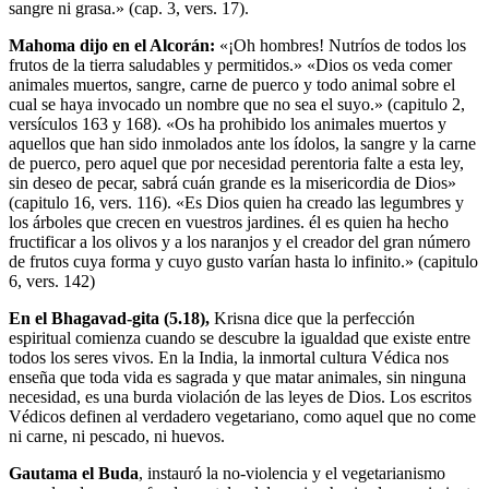
sangre ni grasa.» (cap. 3, vers. 17).
Mahoma dijo en el Alcorán:
«¡Oh hombres! Nutríos de todos los
frutos de la tierra saludables y permitidos.» «Dios os veda comer
animales muertos, sangre, carne de puerco y todo animal sobre el
cual se haya invocado un nombre que no sea el suyo.» (capitulo 2,
versículos 163 y 168). «Os ha prohibido los animales muertos y
aquellos que han sido inmolados ante los ídolos, la sangre y la carne
de puerco, pero aquel que por necesidad perentoria falte a esta ley,
sin deseo de pecar, sabrá cuán grande es la misericordia de Dios»
(capitulo 16, vers. 116). «Es Dios quien ha creado las legumbres y
los árboles que crecen en vuestros jardines. él es quien ha hecho
fructificar a los olivos y a los naranjos y el creador del gran número
de frutos cuya forma y cuyo gusto varían hasta lo infinito.» (capitulo
6, vers. 142)
En el Bhagavad-gita (5.18),
Krisna dice que la perfección
espiritual comienza cuando se descubre la igualdad que existe entre
todos los seres vivos. En la India, la inmortal cultura Védica nos
enseña que toda vida es sagrada y que matar animales, sin ninguna
necesidad, es una burda violación de las leyes de Dios. Los escritos
Védicos definen al verdadero vegetariano, como aquel que no come
ni carne, ni pescado, ni huevos.
Gautama el Buda
, instauró la no-violencia y el vegetarianismo