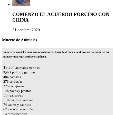
COMENZÓ EL ACUERDO PORCINO CON
CHINA
31 octubre, 2020
Muerte de Animales
Número de animales nohumanos matados en el mundo debido a la utilización por parte del ser
humano desde que abriste esta página.
22,474
animales marinos
11,642
pollos y gallinas
565
patos/as
319
cerdos/as
263
conejos/as
173
pavos y pavitas
133
gansos/as
129
ovejas y carneros
86
cabras y cabritos
73
vacas y terneros/as
16
otros roedores