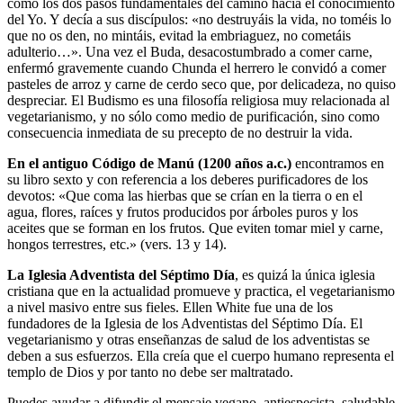
como los dos pasos fundamentales del camino hacia el conocimiento
del Yo. Y decía a sus discípulos: «no destruyáis la vida, no toméis lo
que no os den, no mintáis, evitad la embriaguez, no cometáis
adulterio…». Una vez el Buda, desacostumbrado a comer carne,
enfermó gravemente cuando Chunda el herrero le convidó a comer
pasteles de arroz y carne de cerdo seco que, por delicadeza, no quiso
despreciar. El Budismo es una filosofía religiosa muy relacionada al
vegetarianismo, y no sólo como medio de purificación, sino como
consecuencia inmediata de su precepto de no destruir la vida.
En el antiguo Código de Manú (1200 años a.c.)
encontramos en
su libro sexto y con referencia a los deberes purificadores de los
devotos: «Que coma las hierbas que se crían en la tierra o en el
agua, flores, raíces y frutos producidos por árboles puros y los
aceites que se forman en los frutos. Que eviten tomar miel y carne,
hongos terrestres, etc.» (vers. 13 y 14).
La Iglesia Adventista del Séptimo Día
, es quizá la única iglesia
cristiana que en la actualidad promueve y practica, el vegetarianismo
a nivel masivo entre sus fieles. Ellen White fue una de los
fundadores de la Iglesia de los Adventistas del Séptimo Día. El
vegetarianismo y otras enseñanzas de salud de los adventistas se
deben a sus esfuerzos. Ella creía que el cuerpo humano representa el
templo de Dios y por tanto no debe ser maltratado.
Puedes ayudar a difundir el mensaje vegano, antiespecista, saludable