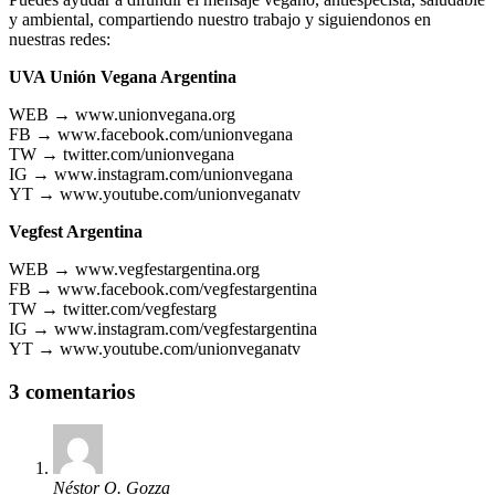
y ambiental, compartiendo nuestro trabajo y siguiendonos en
nuestras redes:
UVA Unión Vegana Argentina
WEB →
www.unionvegana.org
FB →
www.facebook.com/unionvegana
TW →
twitter.com/unionvegana
IG →
www.instagram.com/unionvegana
YT →
www.youtube.com/unionveganatv
Vegfest Argentina
WEB →
www.vegfestargentina.org
FB →
www.facebook.com/vegfestargentina
TW →
twitter.com/vegfestarg
IG →
www.instagram.com/vegfestargentina
YT →
www.youtube.com/unionveganatv
3 comentarios
Néstor O. Gozza