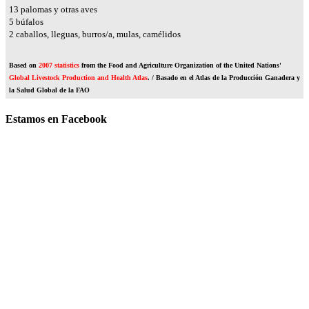
16
palomas y otras aves
6
búfalos
2
caballos, lleguas, burros/a, mulas, camélidos
Based on
2007 statistics
from the Food and Agriculture Organization of the United Nations'
Global Livestock Production and Health Atlas
. / Basado en el Atlas de la Producción Ganadera y
la Salud Global de la FAO
Estamos en Facebook