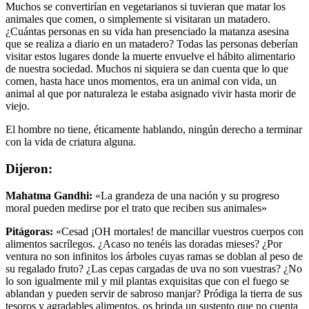
Muchos se convertirían en vegetarianos si tuvieran que matar los
animales que comen, o simplemente si visitaran un matadero.
¿Cuántas personas en su vida han presenciado la matanza asesina
que se realiza a diario en un matadero? Todas las personas deberían
visitar estos lugares donde la muerte envuelve el hábito alimentario
de nuestra sociedad. Muchos ni siquiera se dan cuenta que lo que
comen, hasta hace unos momentos, era un animal con vida, un
animal al que por naturaleza le estaba asignado vivir hasta morir de
viejo.
El hombre no tiene, éticamente hablando, ningún derecho a terminar
con la vida de criatura alguna.
Dijeron:
Mahatma Gandhi:
«La grandeza de una nación y su progreso
moral pueden medirse por el trato que reciben sus animales»
Pitágoras:
«Cesad ¡OH mortales! de mancillar vuestros cuerpos con
alimentos sacrílegos. ¿Acaso no tenéis las doradas mieses? ¿Por
ventura no son infinitos los árboles cuyas ramas se doblan al peso de
su regalado fruto? ¿Las cepas cargadas de uva no son vuestras? ¿No
lo son igualmente mil y mil plantas exquisitas que con el fuego se
ablandan y pueden servir de sabroso manjar? Pródiga la tierra de sus
tesoros y agradables alimentos, os brinda un sustento que no cuenta