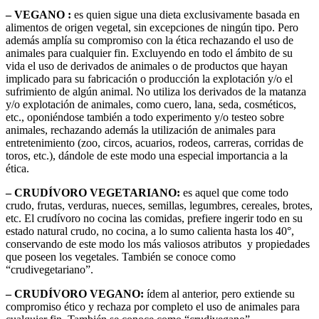
– VEGANO :
es quien sigue una dieta exclusivamente basada en
alimentos de origen vegetal, sin excepciones de ningún tipo. Pero
además amplía su compromiso con la ética rechazando el uso de
animales para cualquier fin. Excluyendo en todo el ámbito de su
vida el uso de derivados de animales o de productos que hayan
implicado para su fabricación o producción la explotación y/o el
sufrimiento de algún animal. No utiliza los derivados de la matanza
y/o explotación de animales, como cuero, lana, seda, cosméticos,
etc., oponiéndose también a todo experimento y/o testeo sobre
animales, rechazando además la utilización de animales para
entretenimiento (zoo, circos, acuarios, rodeos, carreras, corridas de
toros, etc.), dándole de este modo una especial importancia a la
ética.
– CRUDÍVORO VEGETARIANO:
es aquel que come todo
crudo, frutas, verduras, nueces, semillas, legumbres, cereales, brotes,
etc. El crudívoro no cocina las comidas, prefiere ingerir todo en su
estado natural crudo, no cocina, a lo sumo calienta hasta los 40°,
conservando de este modo los más valiosos atributos y propiedades
que poseen los vegetales. También se conoce como
“crudivegetariano”.
– CRUDÍVORO VEGANO:
ídem al anterior, pero extiende su
compromiso ético y rechaza por completo el uso de animales para