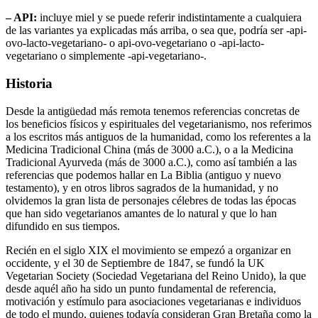
– API:
incluye miel y se puede referir indistintamente a cualquiera
de las variantes ya explicadas más arriba, o sea que, podría ser -api-
ovo-lacto-vegetariano- o api-ovo-vegetariano o -api-lacto-
vegetariano o simplemente -api-vegetariano-.
Historia
Desde la antigüedad más remota tenemos referencias concretas de
los beneficios físicos y espirituales del vegetarianismo, nos referimos
a los escritos más antiguos de la humanidad, como los referentes a la
Medicina Tradicional China (más de 3000 a.C.), o a la Medicina
Tradicional Ayurveda (más de 3000 a.C.), como así también a las
referencias que podemos hallar en La Biblia (antiguo y nuevo
testamento), y en otros libros sagrados de la humanidad, y no
olvidemos la gran lista de personajes célebres de todas las épocas
que han sido vegetarianos amantes de lo natural y que lo han
difundido en sus tiempos.
Recién en el siglo XIX el movimiento se empezó a organizar en
occidente, y el 30 de Septiembre de 1847, se fundó la
UK
Vegetarian Society
(Sociedad Vegetariana del Reino Unido), la que
desde aquél año ha sido un punto fundamental de referencia,
motivación y estímulo para asociaciones vegetarianas e individuos
de todo el mundo, quienes todavía consideran Gran Bretaña como la