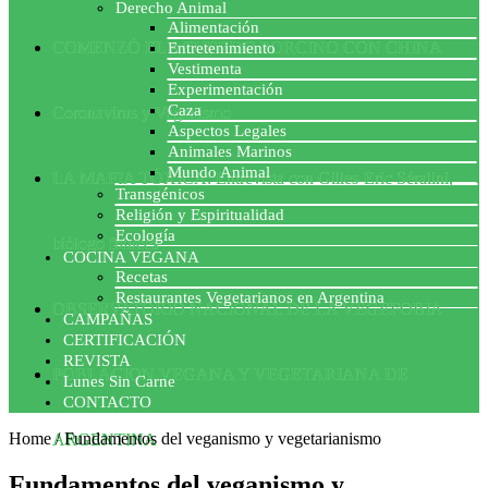
Derecho Animal
Alimentación
COMENZÓ EL ACUERDO PORCINO CON CHINA
Entretenimiento
Vestimenta
Experimentación
Caza
Coronavirus y Veganismo
Aspectos Legales
Animales Marinos
Mundo Animal
LA MAFIA TÓXICA: Entrevista con Gilles-Eric Séralini,
Transgénicos
Religión y Espiritualidad
Ecología
biólogo francés
COCINA VEGANA
Recetas
Restaurantes Vegetarianos en Argentina
OBSERVATORIO NACIONAL DE LA VEGEFOBIA
CAMPAÑAS
CERTIFICACIÓN
REVISTA
POBLACION VEGANA Y VEGETARIANA DE
Lunes Sin Carne
CONTACTO
Home
/
Fundamentos del veganismo y vegetarianismo
ARGENTINA
Fundamentos del veganismo y