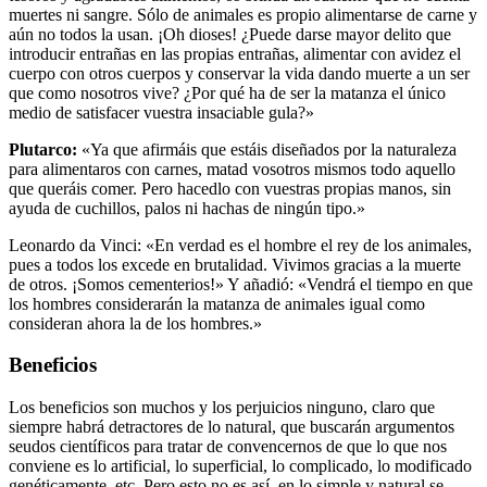
muertes ni sangre. Sólo de animales es propio alimentarse de carne y
aún no todos la usan. ¡Oh dioses! ¿Puede darse mayor delito que
introducir entrañas en las propias entrañas, alimentar con avidez el
cuerpo con otros cuerpos y conservar la vida dando muerte a un ser
que como nosotros vive? ¿Por qué ha de ser la matanza el único
medio de satisfacer vuestra insaciable gula?»
Plutarco:
«Ya que afirmáis que estáis diseñados por la naturaleza
para alimentaros con carnes, matad vosotros mismos todo aquello
que queráis comer. Pero hacedlo con vuestras propias manos, sin
ayuda de cuchillos, palos ni hachas de ningún tipo.»
Leonardo da Vinci: «En verdad es el hombre el rey de los animales,
pues a todos los excede en brutalidad. Vivimos gracias a la muerte
de otros. ¡Somos cementerios!» Y añadió: «Vendrá el tiempo en que
los hombres considerarán la matanza de animales igual como
consideran ahora la de los hombres.»
Beneficios
Los beneficios son muchos y los perjuicios ninguno, claro que
siempre habrá detractores de lo natural, que buscarán argumentos
seudos científicos para tratar de convencernos de que lo que nos
conviene es lo artificial, lo superficial, lo complicado, lo modificado
genéticamente, etc. Pero esto no es así, en lo simple y natural se