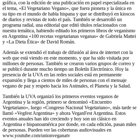
gráfica, con la edición de una publicación en papel especializada en
el tema, «El Vegetariano Vegano», que fuera pionera y la única en
su tipo en el mundo de habla hispana y que se distribuyó en kioscos
de diarios y revistas de todo el país. También se desarrolló un
programa radial, una editorial que editó títulos relacionados con
nuestra temática, habiendo editado los primeros libros de veganismo
en Argentina «100 recetas vegetarianas veganas» de Gabriela Mattei
y «La Dieta Ética» de David Román.
Además se extendió el trabajo de difusión al área de internet con la
web que está viendo en este momento, y que ha sido visitada por
millones de personas. También se crearon varios grupos de correo y
se publicó durante mucho tiempo un Boletín Electrónico. Hoy la
presencia de la UVA en las redes sociales está en permanente
expansión y llega a cientos de miles de personas con el mensaje
vegano de paz y respeto hacia los Animales, el Planeta y la Salud.
También la UVA organizó los primeros eventos veganos de
Argentina y la región, primero se denominó «Encuentro
Vegetariano», luego «Congreso Nacional Vegetariano», más tarde se
llamó «Vegfest Argentina» y ahora VeganFest Argentina. Estos
eventos anuales han ido creciendo y hoy son un clásico en
Argentina e hispanoamérica por donde, en cada edición, pasan miles
de personas. Pueden ver las coberturas audiovisuales en
www.youtube.com/unionveganatv