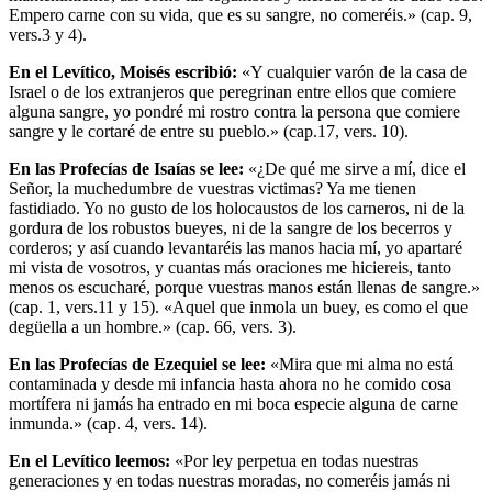
Empero carne con su vida, que es su sangre, no comeréis.» (cap. 9,
vers.3 y 4).
En el Levítico, Moisés escribió:
«Y cualquier varón de la casa de
Israel o de los extranjeros que peregrinan entre ellos que comiere
alguna sangre, yo pondré mi rostro contra la persona que comiere
sangre y le cortaré de entre su pueblo.» (cap.17, vers. 10).
En las Profecías de Isaías se lee:
«¿De qué me sirve a mí, dice el
Señor, la muchedumbre de vuestras victimas? Ya me tienen
fastidiado. Yo no gusto de los holocaustos de los carneros, ni de la
gordura de los robustos bueyes, ni de la sangre de los becerros y
corderos; y así cuando levantaréis las manos hacia mí, yo apartaré
mi vista de vosotros, y cuantas más oraciones me hiciereis, tanto
menos os escucharé, porque vuestras manos están llenas de sangre.»
(cap. 1, vers.11 y 15). «Aquel que inmola un buey, es como el que
degüella a un hombre.» (cap. 66, vers. 3).
En las Profecías de Ezequiel se lee:
«Mira que mi alma no está
contaminada y desde mi infancia hasta ahora no he comido cosa
mortífera ni jamás ha entrado en mi boca especie alguna de carne
inmunda.» (cap. 4, vers. 14).
En el Levítico leemos:
«Por ley perpetua en todas nuestras
generaciones y en todas nuestras moradas, no comeréis jamás ni