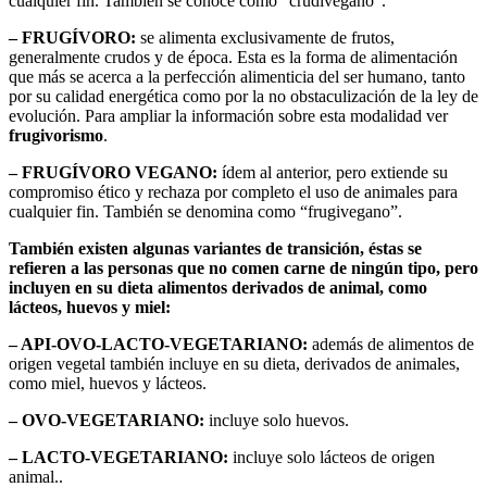
cualquier fin. También se conoce como “crudivegano”.
– FRUGÍVORO:
se alimenta exclusivamente de frutos,
generalmente crudos y de época. Esta es la forma de alimentación
que más se acerca a la perfección alimenticia del ser humano, tanto
por su calidad energética como por la no obstaculización de la ley de
evolución. Para ampliar la información sobre esta modalidad ver
frugivorismo
.
– FRUGÍVORO VEGANO:
ídem al anterior, pero extiende su
compromiso ético y rechaza por completo el uso de animales para
cualquier fin. También se denomina como “frugivegano”.
También existen algunas variantes de transición, éstas se
refieren a las personas que no comen carne de ningún tipo, pero
incluyen en su dieta alimentos derivados de animal, como
lácteos, huevos y miel:
– API-OVO-LACTO-VEGETARIANO:
además de alimentos de
origen vegetal también incluye en su dieta, derivados de animales,
como miel, huevos y lácteos.
– OVO-VEGETARIANO:
incluye solo huevos.
– LACTO-VEGETARIANO:
incluye solo lácteos de origen
animal..