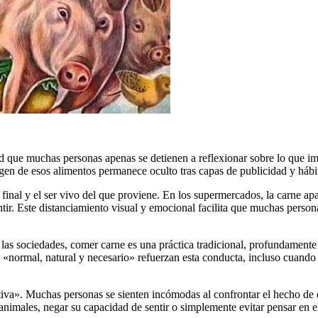
d que muchas personas apenas se detienen a reflexionar sobre lo que im
rigen de esos alimentos permanece oculto tras capas de publicidad y hábit
final y el ser vivo del que proviene. En los supermercados, la carne a
ir. Este distanciamiento visual y emocional facilita que muchas persona
as sociedades, comer carne es una práctica tradicional, profundamente en
 «normal, natural y necesario» refuerzan esta conducta, incluso cuando 
a». Muchas personas se sienten incómodas al confrontar el hecho de qu
animales, negar su capacidad de sentir o simplemente evitar pensar en e