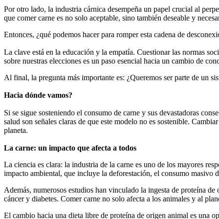
Por otro lado, la industria cárnica desempeña un papel crucial al per
que comer carne es no solo aceptable, sino también deseable y necesar
Entonces, ¿qué podemos hacer para romper esta cadena de desconexi
La clave está en la educación y la empatía. Cuestionar las normas soc
sobre nuestras elecciones es un paso esencial hacia un cambio de conc
Al final, la pregunta más importante es: ¿Queremos ser parte de un s
Hacia dónde vamos?
Si se sigue sosteniendo el consumo de carne y sus devastadoras consec
salud son señales claras de que este modelo no es sostenible. Cambiar
planeta.
La carne: un impacto que afecta a todos
La ciencia es clara: la industria de la carne es uno de los mayores r
impacto ambiental, que incluye la deforestación, el consumo masivo de
Además, numerosos estudios han vinculado la ingesta de proteína de o
cáncer y diabetes. Comer carne no solo afecta a los animales y al plan
El cambio hacia una dieta libre de proteína de origen animal es una opo