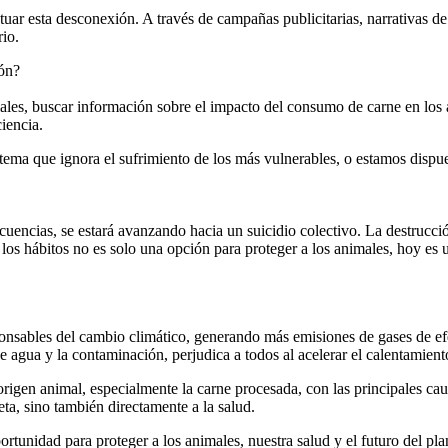
petuar esta desconexión. A través de campañas publicitarias, narrativas 
io.
ón?
iales, buscar información sobre el impacto del consumo de carne en los
iencia.
istema que ignora el sufrimiento de los más vulnerables, o estamos dis
uencias, se estará avanzando hacia un suicidio colectivo. La destrucció
 los hábitos no es solo una opción para proteger a los animales, hoy es 
esponsables del cambio climático, generando más emisiones de gases de e
 agua y la contaminación, perjudica a todos al acelerar el calentamien
rigen animal, especialmente la carne procesada, con las principales c
eta, sino también directamente a la salud.
rtunidad para proteger a los animales, nuestra salud y el futuro del plan