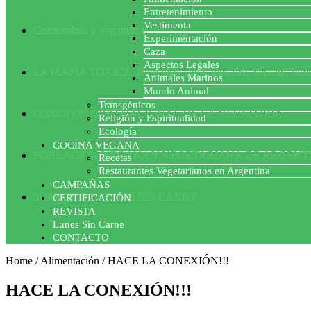
Entretenimiento
Vestimenta
Coronavirus y Veganismo
Experimentación
Caza
Aspectos Legales
LA MAFIA TÓXICA: Entrevista con Gilles-Eric Séralini, biól
Animales Marinos
Mundo Animal
Transgénicos
OBSERVATORIO NACIONAL DE LA VEGEFOBIA
Religión y Espiritualidad
Ecología
COCINA VEGANA
POBLACION VEGANA Y VEGETARIANA DE ARGENT
Recetas
Restaurantes Vegetarianos en Argentina
CAMPAÑAS
SUMATE AL LUNES SIN CARNE
CERTIFICACIÓN
REVISTA
Lunes Sin Carne
CONTACTO
Home
/
Alimentación
/
HACE LA CONEXIÓN!!!
HACE LA CONEXIÓN!!!