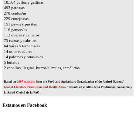
13,121
pollos y gallinas
637
patos/as
359
cerdos/as
296
conejos/as
194
pavos y pavitas
150
gansos/as
145
ovejas y carneros
97
cabras y cabritos
82
vacas y terneros/as
18
otros roedores
18
palomas y otras aves
6
búfalos
3
caballos, lleguas, burros/a, mulas, camélidos
Based on
2007 statistics
from the Food and Agriculture Organization of the United Nations'
Global Livestock Production and Health Atlas
. / Basado en el Atlas de la Producción Ganadera y
la Salud Global de la FAO
Estamos en Facebook