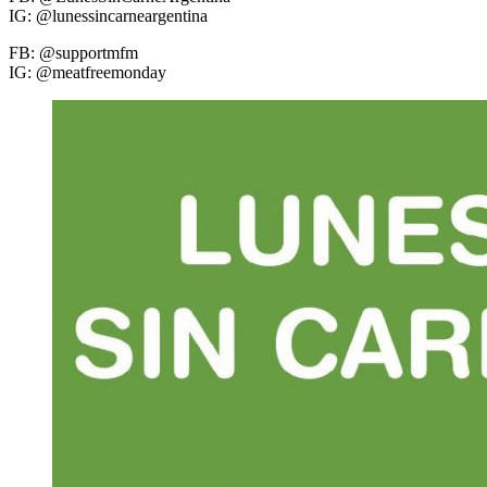
IG: @lunessincarneargentina
FB:
@supportmfm
IG: @meatfreemonday