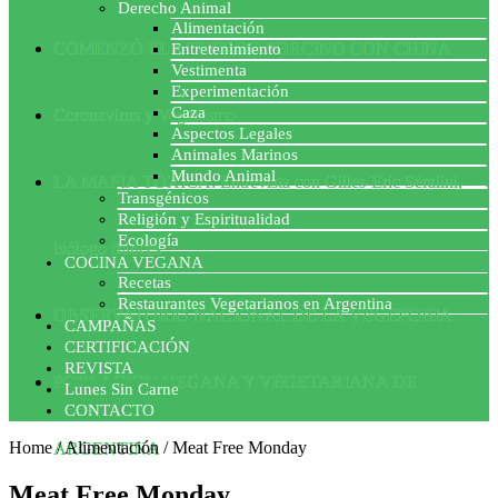
Derecho Animal
Alimentación
COMENZÓ EL ACUERDO PORCINO CON CHINA
Entretenimiento
Vestimenta
Experimentación
Caza
Coronavirus y Veganismo
Aspectos Legales
Animales Marinos
Mundo Animal
LA MAFIA TÓXICA: Entrevista con Gilles-Eric Séralini,
Transgénicos
Religión y Espiritualidad
Ecología
biólogo francés
COCINA VEGANA
Recetas
Restaurantes Vegetarianos en Argentina
OBSERVATORIO NACIONAL DE LA VEGEFOBIA
CAMPAÑAS
CERTIFICACIÓN
REVISTA
POBLACION VEGANA Y VEGETARIANA DE
Lunes Sin Carne
CONTACTO
Home
/
Alimentación
/
Meat Free Monday
ARGENTINA
Meat Free Monday