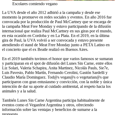
Escolares comiendo vegano
La UVA desde el año 2012 adhirió a la campaña y desde ese
momento la promueve en redes sociales y eventos. En año 2016 fue
convocada por la producción de Paul McCartney que se encarga de
la campaña Meat Free Monday y estuvo participando de la difusión
internacional que realiza Paul McCartney en sus giras por el mundo,
en esta ocasión en Cordoba y en La Plata. En el 2019, en la última
gira de Paul, la UVA volvió a ser convocada y estuvo presente
atendiendo el stand de Meat Free Monday junto a PETA Latino en
el concierto que el ex Beatle realizó en Buenos Aires.
En el 2019 también tuvimos el honor que varios famosos se sumaran
y participaran en el spot de difusión del Lunes Sin Carne, entre ellos
Liz Solari, Valeria Schapira, Anita Martinez, Nicolás Pauls, Sie7e,
Luis Pavesio, Pablo Martín, Fernando Cerolini, Gastón Sardelli y
Claudio María Dominguez. Tod@s vegan@s o vegetarian@s que
participaron con gran entusiasmo y convicción, con la noble y única
intención de dar su aporte al cuidado ambiental, al respeto hacia los
animales y a la salud.
También Lunes Sin Carne Argentina participa habitualmente de
eventos como el Veganfest Argentina y otros, ofreciendo
información sobre las ventajas y beneficios de sumarse a la
propuesta.