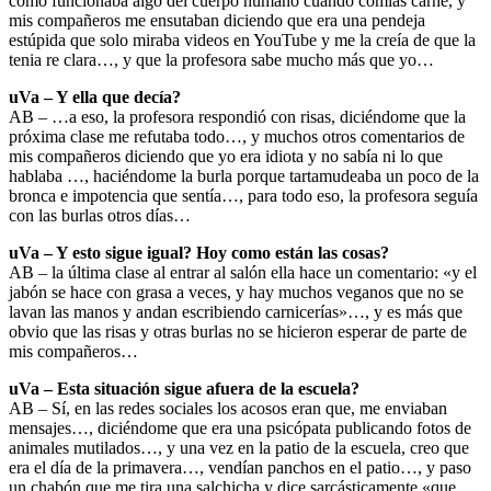
como funcionaba algo del cuerpo humano cuando comías carne, y
mis compañeros me ensutaban diciendo que era una pendeja
estúpida que solo miraba videos en YouTube y me la creía de que la
tenia re clara…, y que la profesora sabe mucho más que yo…
uVa – Y ella que decía?
AB – …a eso, la profesora respondió con risas, diciéndome que la
próxima clase me refutaba todo…, y muchos otros comentarios de
mis compañeros diciendo que yo era idiota y no sabía ni lo que
hablaba …, haciéndome la burla porque tartamudeaba un poco de la
bronca e impotencia que sentía…, para todo eso, la profesora seguía
con las burlas otros días…
uVa – Y esto sigue igual? Hoy como están las cosas?
AB – la última clase al entrar al salón ella hace un comentario: «y el
jabón se hace con grasa a veces, y hay muchos veganos que no se
lavan las manos y andan escribiendo carnicerías»…, y es más que
obvio que las risas y otras burlas no se hicieron esperar de parte de
mis compañeros…
uVa – Esta situación sigue afuera de la escuela?
AB – Sí, en las redes sociales los acosos eran que, me enviaban
mensajes…, diciéndome que era una psicópata publicando fotos de
animales mutilados…, y una vez en la patio de la escuela, creo que
era el día de la primavera…, vendían panchos en el patio…, y paso
un chabón que me tira una salchicha y dice sarcásticamente «que