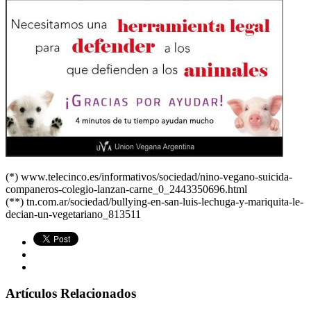
(*)
www.telecinco.es/informativos/sociedad/nino-vegano-suicida-
companeros-colegio-lanzan-carne_0_2443350696.html
(**)
tn.com.ar/sociedad/bullying-en-san-luis-lechuga-y-mariquita-le-
decian-un-vegetariano_813511
Artículos Relacionados