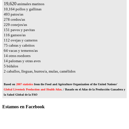
23,188
animales marinos
12,012
pollos y gallinas
583
patos/as
329
cerdos/as
271
conejos/as
178
pavos y pavitas
137
gansos/as
133
ovejas y carneros
89
cabras y cabritos
75
vacas y terneros/as
17
otros roedores
16
palomas y otras aves
6
búfalos
2
caballos, lleguas, burros/a, mulas, camélidos
Based on
2007 statistics
from the Food and Agriculture Organization of the United Nations'
Global Livestock Production and Health Atlas
. / Basado en el Atlas de la Producción Ganadera y
la Salud Global de la FAO
Estamos en Facebook