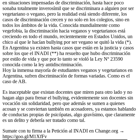
en situaciones impensadas de discriminación, hasta hace poco
sonaba totalmente inverosímil que se discriminara a alguien por ser
vegetariano o vegano, pero la realidad está siendo diferente, los
casos de discriminación crecen y no solo en los colegios, sino en
todos los ámbitos de la vida. Conocida mundialmente como
vegefobia, la discriminación hacia veganos y vegetarianos está
creciendo en todo el mundo, recientemente en Estados Unidos, un
chico al que le hacían bullying por ser vegano se quitó la vida (*).
En Argentina ya existen hasta casos que están en la justicia y casos
sobre los que el INADI (**) ha resuelto que hubo discriminación
por estilo de vida y que por lo tanto se violó la Ley Nº 23590
conocida como la ley antidiscriminación.
Hoy la inmensa mayoría de estudiantes veganos y vegetarianos en
Argentina, sufren discriminación de formas variadas. Como es el
caso de AB.
Es inaceptable que existan docentes que miren para otro lado y no
hagan algo para frenar el bullying, evidentemente son docentes sin
vocación sin solidaridad, pero que además se sumen a quienes
acosan y se conviertan también en acosadores, ya estamos hablando
de conductas propias de psicópatas, algo gravísimo, que claramente
es un delito y debería ser tratado como tal.
Sumate con tu firma a la Petición al INADI en Change.org →
https://goo.gl/M1XfFv