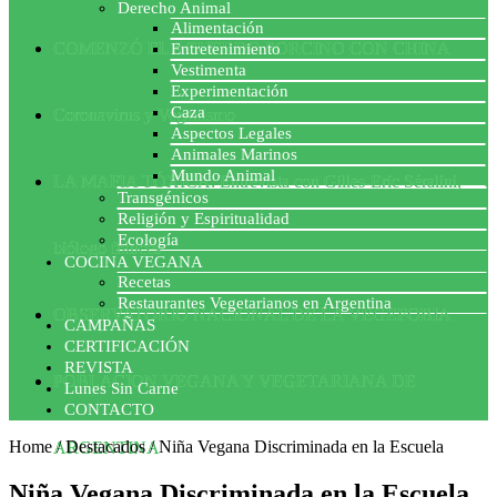
Derecho Animal
Alimentación
COMENZÓ EL ACUERDO PORCINO CON CHINA
Entretenimiento
Vestimenta
Experimentación
Caza
Coronavirus y Veganismo
Aspectos Legales
Animales Marinos
Mundo Animal
LA MAFIA TÓXICA: Entrevista con Gilles-Eric Séralini,
Transgénicos
Religión y Espiritualidad
Ecología
biólogo francés
COCINA VEGANA
Recetas
Restaurantes Vegetarianos en Argentina
OBSERVATORIO NACIONAL DE LA VEGEFOBIA
CAMPAÑAS
CERTIFICACIÓN
REVISTA
POBLACION VEGANA Y VEGETARIANA DE
Lunes Sin Carne
CONTACTO
Home
/
Destacados
/
Niña Vegana Discriminada en la Escuela
ARGENTINA
Niña Vegana Discriminada en la Escuela