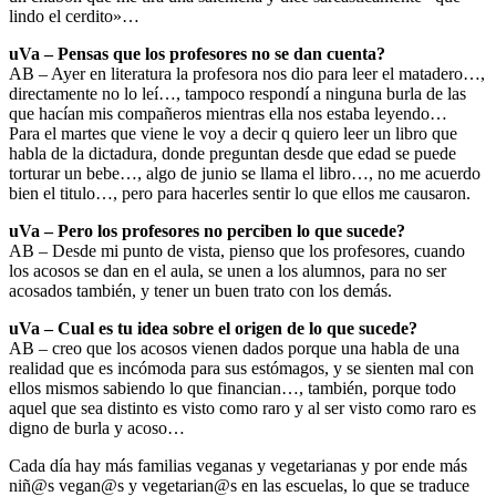
lindo el cerdito»…
uVa – Pensas que los profesores no se dan cuenta?
AB – Ayer en literatura la profesora nos dio para leer el matadero…,
directamente no lo leí…, tampoco respondí a ninguna burla de las
que hacían mis compañeros mientras ella nos estaba leyendo…
Para el martes que viene le voy a decir q quiero leer un libro que
habla de la dictadura, donde preguntan desde que edad se puede
torturar un bebe…, algo de junio se llama el libro…, no me acuerdo
bien el titulo…, pero para hacerles sentir lo que ellos me causaron.
uVa – Pero los profesores no perciben lo que sucede?
AB – Desde mi punto de vista, pienso que los profesores, cuando
los acosos se dan en el aula, se unen a los alumnos, para no ser
acosados también, y tener un buen trato con los demás.
uVa – Cual es tu idea sobre el origen de lo que sucede?
AB – creo que los acosos vienen dados porque una habla de una
realidad que es incómoda para sus estómagos, y se sienten mal con
ellos mismos sabiendo lo que financian…, también, porque todo
aquel que sea distinto es visto como raro y al ser visto como raro es
digno de burla y acoso…
Cada día hay más familias veganas y vegetarianas y por ende más
niñ@s vegan@s y vegetarian@s en las escuelas, lo que se traduce