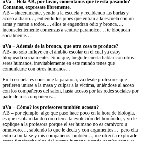
uVa – Hola AB, por favor, comentanos que te está pasando?
Contanos, expresate libremente.
AB – sinceramente, yendo a la escuela y recibiendo las burlas y
acoso a diario…, entiendo los pibes que entran a la escuela con un
arma y matan a todos…, ellos te engendran odio y bronca…,
inconscientemente comenzas a sentirte paranoico…, te bloquean
socialmente…
uVa – Además de la bronca, que otra cosa te produce?
AB- no solo influye en el ámbito escolar en el cual ya estoy
bloqueada socialmente. Sino que, luego te cuesta hablar con otros
seres humanos, inevitablemente en este mundo tenes que
comunicarte con otros humanos…
En la escuela es constante la paranoia, va desde profesores que
prefieren unirse a la masa y culpar a la víctima, uniéndose al acoso
con los compañeros del salón, hasta acosos por las redes sociales por
parte de mis compañeros…
uVa – Cómo? los profesores también acosan?
AB – por ejemplo, algo que paso hace poco en la hora de biología,
es que estaban dando como tema la evolución del homínido, y yo le
explique a la profesora porque el ser humano no es carnívoro u
omnívoro…, sabiendo lo que le decía y con argumentos…, pero ella
entro a burlarse y mis compañeros también…, me ofrecí a explicarle