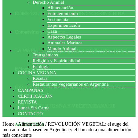
Derecho Animal
Alimentación
COMENZÓ EL ACUERDO PORCINO CON CHINA
Entretenimiento
Vestimenta
Experimentación
Caza
Coronavirus y Veganismo
Aspectos Legales
Animales Marinos
Mundo Animal
LA MAFIA TÓXICA: Entrevista con Gilles-Eric Séralini,
Transgénicos
Religión y Espiritualidad
Ecología
biólogo francés
COCINA VEGANA
Recetas
Restaurantes Vegetarianos en Argentina
OBSERVATORIO NACIONAL DE LA VEGEFOBIA
CAMPAÑAS
CERTIFICACIÓN
REVISTA
POBLACION VEGANA Y VEGETARIANA DE
Lunes Sin Carne
CONTACTO
Home
/
Alimentación
/
REVOLUCIÓN VEGETAL: el auge del
ARGENTINA
mercado plant-based en Argentina y el llamado a una alimentación
más consciente