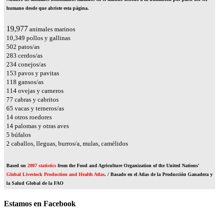
humano desde que abriste esta página.
23,901
animales marinos
12,382
pollos y gallinas
601
patos/as
339
cerdos/as
279
conejos/as
184
pavos y pavitas
142
gansos/as
137
ovejas y carneros
92
cabras y cabritos
78
vacas y terneros/as
17
otros roedores
17
palomas y otras aves
6
búfalos
2
caballos, lleguas, burros/a, mulas, camélidos
Based on
2007 statistics
from the Food and Agriculture Organization of the United Nations'
Global Livestock Production and Health Atlas
. / Basado en el Atlas de la Producción Ganadera y
la Salud Global de la FAO
Estamos en Facebook