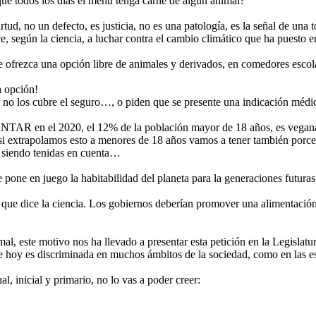
ue todos los días el menú tenga carne de algún animal?
irtud, no un defecto, es justicia, no es una patología, es la señal de un
, según la ciencia, a luchar contra el cambio climático que ha puesto en
rezca una opción libre de animales y derivados, en comedores escolares
a opción!
no los cubre el seguro…, o piden que se presente una indicación médi
NTAR en el 2020, el 12% de la población mayor de 18 años, es vegana 
 extrapolamos esto a menores de 18 años vamos a tener también porcen
á siendo tenidas en cuenta…
one en juego la habitabilidad del planeta para la generaciones futuras, e
que dice la ciencia. Los gobiernos deberían promover una alimentación 
al, este motivo nos ha llevado a presentar esta petición en la Legisla
hoy es discriminada en muchos ámbitos de la sociedad, como en las esc
, inicial y primario, no lo vas a poder creer: