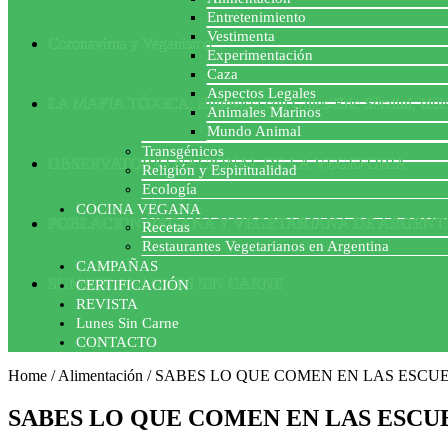
Entretenimiento
Vestimenta
Coronavirus y Veganismo
Experimentación
Caza
Aspectos Legales
LA MAFIA TÓXICA: Entrevista con Gilles-Eric Séralini, biól
Animales Marinos
Mundo Animal
Transgénicos
OBSERVATORIO NACIONAL DE LA VEGEFOBIA
Religión y Espiritualidad
Ecología
COCINA VEGANA
POBLACION VEGANA Y VEGETARIANA DE ARGENT
Recetas
Restaurantes Vegetarianos en Argentina
CAMPAÑAS
SUMATE AL LUNES SIN CARNE
CERTIFICACIÓN
REVISTA
Lunes Sin Carne
CONTACTO
Home
/
Alimentación
/
SABES LO QUE COMEN EN LAS ESCU
SABES LO QUE COMEN EN LAS ESCU