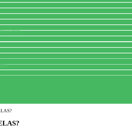
ogo francés
INA
ELAS?
ELAS?