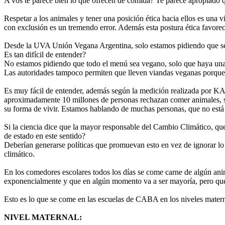
A vos te parece bien lo que ofrecen de comida? Te parece apropiado q
Respetar a los animales y tener una posición ética hacia ellos es una v
con exclusión es un tremendo error. Además esta postura ética favorece
Desde la UVA Unión Vegana Argentina, solo estamos pidiendo que se of
Es tan difícil de entender?
No estamos pidiendo que todo el menú sea vegano, solo que haya un
Las autoridades tampoco permiten que lleven viandas veganas porque 
Es muy fácil de entender, además según la medición realizada por KA
aproximadamente 10 millones de personas rechazan comer animales, si
su forma de vivir. Estamos hablando de muchas personas, que no est
Si la ciencia dice que la mayor responsable del Cambio Climático, que p
de estado en este sentido?
Deberían generarse políticas que promuevan esto en vez de ignorar lo 
climático.
En los comedores escolares todos los días se come carne de algún anim
exponencialmente y que en algún momento va a ser mayoría, pero que 
Esto es lo que se come en las escuelas de CABA en los niveles maternal
NIVEL MATERNAL: