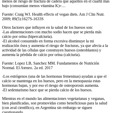
menos de riesgo de fractura de cadera que aquellos en el cuartil más
bajo (consumían menos vitamina K)»…
Fuente: Craig WJ. Health effects of vegan diets. Am J Clin Nutr.
2009; 89(5):1627S-1633S
Otros factores que influyen en la salud de los huesos son:
-Las alimentaciones con mucho sodio hacen que se pierda más
calcio por orina (hipercalciuria).
-El alcohol consumido en forma excesiva disminuye la mi
realización ósea y aumenta el riesgo de fracturas, ya que afecta a la
actividad de las células que construyen huesos (osteoblastos) y
aumenta la pérdida de calcio por orina (calciuria).
Fuente: Lopez LB, Sanchez MM. Fundamentos de Nutrición
Normal. El Ateneo. 2a ed. 2017
-Los estrógenos (una de las hormonas femeninas) ayudan a que el
calcio se mantenga en los huesos, pero en la menopausia estas
hormonas bajan, y por eso el riesgo de osteoporosis aumenta.
-El sedentarismo hace que se pierda calcio de los huesos.
Mientras en el mundo las alimentaciones vegetarianas y veganas,
bien planificadas, son promovidas como beneficiosas para la salud
(con aval científico), en Argentina sin embargo se siguen
cuestionando.