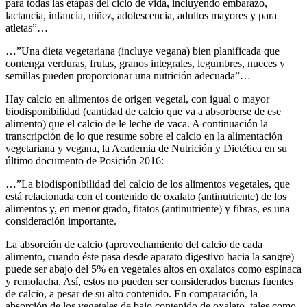
para todas las etapas del ciclo de vida, incluyendo embarazo,
lactancia, infancia, niñez, adolescencia, adultos mayores y para
atletas”…
…”Una dieta vegetariana (incluye vegana) bien planificada que
contenga verduras, frutas, granos integrales, legumbres, nueces y
semillas pueden proporcionar una nutrición adecuada”…
Hay calcio en alimentos de origen vegetal, con igual o mayor
biodisponibilidad (cantidad de calcio que va a absorberse de ese
alimento) que el calcio de le leche de vaca. A continuación la
transcripción de lo que resume sobre el calcio en la alimentación
vegetariana y vegana, la Academia de Nutrición y Dietética en su
último documento de Posición 2016:
…”La biodisponibilidad del calcio de los alimentos vegetales, que
está relacionada con el contenido de oxalato (antinutriente) de los
alimentos y, en menor grado, fitatos (antinutriente) y fibras, es una
consideración importante.
La absorción de calcio (aprovechamiento del calcio de cada
alimento, cuando éste pasa desde aparato digestivo hacia la sangre)
puede ser abajo del 5% en vegetales altos en oxalatos como espinaca
y remolacha. Así, estos no pueden ser considerados buenas fuentes
de calcio, a pesar de su alto contenido. En comparación, la
absorción de los vegetales de bajo contenido de oxalato, tales como