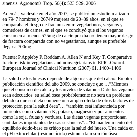
sinensis. Agronomía Trop. 56(4): 523-529. 2006
Además, ya desde en el año 2007, se publicó un estudio realizado
en 7947 hombres y 26749 mujeres de 20–89 años, en el que se
comparaba el riesgo de fracturas entre vegetarianos, veganos y
comedores de carnes, en el que se concluyó que si los veganos
consumen al menos 525mg de calcio por día no tienen mayor riesgo
de fractura comparada con no vegetarianos, aunque es preferible
llegar a 700mg.
Fuente: P Appleby P, Roddam A, Allen N and Key T. Comparative
fracture risk in vegetarians and nonvegetarians in EPIC-Oxford.
European Journal of Clinical Nutrition (2007) 61, 1400–1406
La salud de los huesos depende de algo más que del calcio. En otra
publicación científica del año 2009, se concluye que …”Mientras
que el consumo de calcio y los niveles de vitamina D de los veganos
sean adecuados, su salud ósea probablemente no será un problema
debido a que su dieta contiene una amplia oferta de otros factores de
protección para la salud ósea”… “también está influenciada por
nutrientes como vitamina K, potasio, magnesio y por alimentos
como la soja, frutas y verduras. Las dietas veganas proporcionan
cantidades importantes de esas sustancias”…”El mantenimiento del
equilibrio ácido-base es crítico para la salud del hueso. Una caída en
el pH extracelular (residuo ácido) estimula la resorción ósea