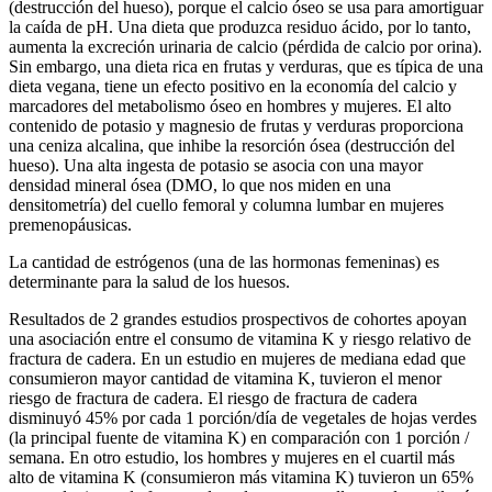
(destrucción del hueso), porque el calcio óseo se usa para amortiguar
la caída de pH. Una dieta que produzca residuo ácido, por lo tanto,
aumenta la excreción urinaria de calcio (pérdida de calcio por orina).
Sin embargo, una dieta rica en frutas y verduras, que es típica de una
dieta vegana, tiene un efecto positivo en la economía del calcio y
marcadores del metabolismo óseo en hombres y mujeres. El alto
contenido de potasio y magnesio de frutas y verduras proporciona
una ceniza alcalina, que inhibe la resorción ósea (destrucción del
hueso). Una alta ingesta de potasio se asocia con una mayor
densidad mineral ósea (DMO, lo que nos miden en una
densitometría) del cuello femoral y columna lumbar en mujeres
premenopáusicas.
La cantidad de estrógenos (una de las hormonas femeninas) es
determinante para la salud de los huesos.
Resultados de 2 grandes estudios prospectivos de cohortes apoyan
una asociación entre el consumo de vitamina K y riesgo relativo de
fractura de cadera. En un estudio en mujeres de mediana edad que
consumieron mayor cantidad de vitamina K, tuvieron el menor
riesgo de fractura de cadera. El riesgo de fractura de cadera
disminuyó 45% por cada 1 porción/día de vegetales de hojas verdes
(la principal fuente de vitamina K) en comparación con 1 porción /
semana. En otro estudio, los hombres y mujeres en el cuartil más
alto de vitamina K (consumieron más vitamina K) tuvieron un 65%