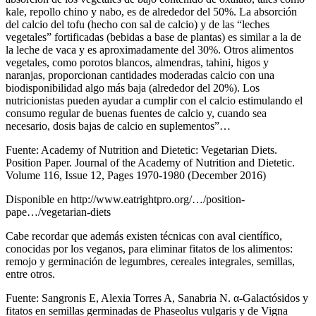
kale, repollo chino y nabo, es de alrededor del 50%. La absorción
del calcio del tofu (hecho con sal de calcio) y de las “leches
vegetales” fortificadas (bebidas a base de plantas) es similar a la de
la leche de vaca y es aproximadamente del 30%. Otros alimentos
vegetales, como porotos blancos, almendras, tahini, higos y
naranjas, proporcionan cantidades moderadas calcio con una
biodisponibilidad algo más baja (alrededor del 20%). Los
nutricionistas pueden ayudar a cumplir con el calcio estimulando el
consumo regular de buenas fuentes de calcio y, cuando sea
necesario, dosis bajas de calcio en suplementos”…
Fuente: Academy of Nutrition and Dietetic: Vegetarian Diets.
Position Paper. Journal of the Academy of Nutrition and Dietetic.
Volume 116, Issue 12, Pages 1970-1980 (December 2016)
Disponible en
http://www.eatrightpro.org/…/position-
pape…/vegetarian-diets
Cabe recordar que además existen técnicas con aval científico,
conocidas por los veganos, para eliminar fitatos de los alimentos:
remojo y germinación de legumbres, cereales integrales, semillas,
entre otros.
Fuente: Sangronis E, Alexia Torres A, Sanabria N. α-Galactósidos y
fitatos en semillas germinadas de Phaseolus vulgaris y de Vigna