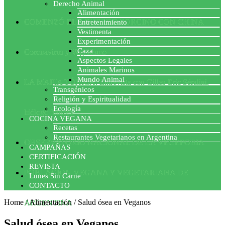
Derecho Animal
Alimentación
COMENZÓ EL ACUERDO PORCINO CON CHINA
Entretenimiento
Vestimenta
Experimentación
Caza
Coronavirus y Veganismo
Aspectos Legales
Animales Marinos
Mundo Animal
LA MAFIA TÓXICA: Entrevista con Gilles-Eric Séralini,
Transgénicos
Religión y Espiritualidad
Ecología
biólogo francés
COCINA VEGANA
Recetas
Restaurantes Vegetarianos en Argentina
OBSERVATORIO NACIONAL DE LA VEGEFOBIA
CAMPAÑAS
CERTIFICACIÓN
REVISTA
POBLACION VEGANA Y VEGETARIANA DE
Lunes Sin Carne
CONTACTO
Home
/
Alimentación
/
Salud ósea en Veganos
ARGENTINA
Salud ósea en Veganos