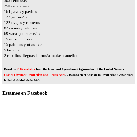
349
cerdos/as
288
conejos/as
189
pavos y pavitas
146
gansos/as
141
ovejas y carneros
94
cabras y cabritos
80
vacas y terneros/as
18
otros roedores
17
palomas y otras aves
6
búfalos
2
caballos, lleguas, burros/a, mulas, camélidos
Based on
2007 statistics
from the Food and Agriculture Organization of the United Nations'
Global Livestock Production and Health Atlas
. / Basado en el Atlas de la Producción Ganadera y
la Salud Global de la FAO
Estamos en Facebook