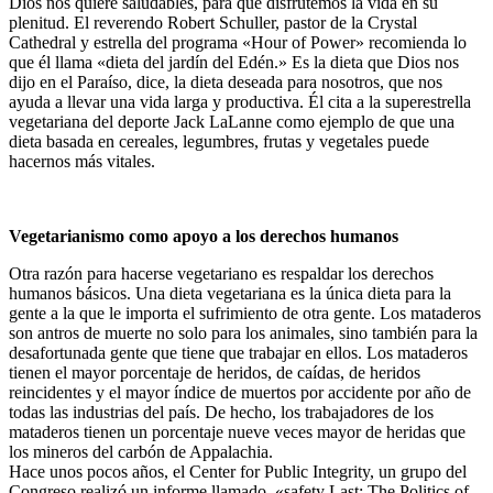
Dios nos quiere saludables, para que disfrutemos la vida en su
plenitud. El reverendo Robert Schuller, pastor de la Crystal
Cathedral y estrella del programa «Hour of Power» recomienda lo
que él llama «dieta del jardín del Edén.» Es la dieta que Dios nos
dijo en el Paraíso, dice, la dieta deseada para nosotros, que nos
ayuda a llevar una vida larga y productiva. Él cita a la superestrella
vegetariana del deporte Jack LaLanne como ejemplo de que una
dieta basada en cereales, legumbres, frutas y vegetales puede
hacernos más vitales.
Vegetarianismo como apoyo a los derechos humanos
Otra razón para hacerse vegetariano es respaldar los derechos
humanos básicos. Una dieta vegetariana es la única dieta para la
gente a la que le importa el sufrimiento de otra gente. Los mataderos
son antros de muerte no solo para los animales, sino también para la
desafortunada gente que tiene que trabajar en ellos. Los mataderos
tienen el mayor porcentaje de heridos, de caídas, de heridos
reincidentes y el mayor índice de muertos por accidente por año de
todas las industrias del país. De hecho, los trabajadores de los
mataderos tienen un porcentaje nueve veces mayor de heridas que
los mineros del carbón de Appalachia.
Hace unos pocos años, el Center for Public Integrity, un grupo del
Congreso realizó un informe llamado, «safety Last: The Politics of