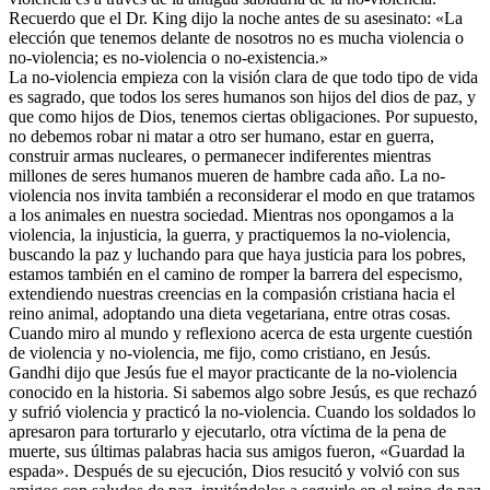
Recuerdo que el Dr. King dijo la noche antes de su asesinato: «La
elección que tenemos delante de nosotros no es mucha violencia o
no-violencia; es no-violencia o no-existencia.»
La no-violencia empieza con la visión clara de que todo tipo de vida
es sagrado, que todos los seres humanos son hijos del dios de paz, y
que como hijos de Dios, tenemos ciertas obligaciones. Por supuesto,
no debemos robar ni matar a otro ser humano, estar en guerra,
construir armas nucleares, o permanecer indiferentes mientras
millones de seres humanos mueren de hambre cada año. La no-
violencia nos invita también a reconsiderar el modo en que tratamos
a los animales en nuestra sociedad. Mientras nos opongamos a la
violencia, la injusticia, la guerra, y practiquemos la no-violencia,
buscando la paz y luchando para que haya justicia para los pobres,
estamos también en el camino de romper la barrera del especismo,
extendiendo nuestras creencias en la compasión cristiana hacia el
reino animal, adoptando una dieta vegetariana, entre otras cosas.
Cuando miro al mundo y reflexiono acerca de esta urgente cuestión
de violencia y no-violencia, me fijo, como cristiano, en Jesús.
Gandhi dijo que Jesús fue el mayor practicante de la no-violencia
conocido en la historia. Si sabemos algo sobre Jesús, es que rechazó
y sufrió violencia y practicó la no-violencia. Cuando los soldados lo
apresaron para torturarlo y ejecutarlo, otra víctima de la pena de
muerte, sus últimas palabras hacia sus amigos fueron, «Guardad la
espada». Después de su ejecución, Dios resucitó y volvió con sus