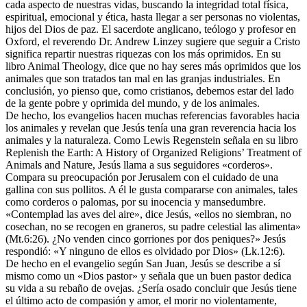
cada aspecto de nuestras vidas, buscando la integridad total física,
espiritual, emocional y ética, hasta llegar a ser personas no violentas,
hijos del Dios de paz. El sacerdote anglicano, teólogo y profesor en
Oxford, el reverendo Dr. Andrew Linzey sugiere que seguir a Cristo
significa repartir nuestras riquezas con los más oprimidos. En su
libro Animal Theology, dice que no hay seres más oprimidos que los
animales que son tratados tan mal en las granjas industriales. En
conclusión, yo pienso que, como cristianos, debemos estar del lado
de la gente pobre y oprimida del mundo, y de los animales.
De hecho, los evangelios hacen muchas referencias favorables hacia
los animales y revelan que Jesús tenía una gran reverencia hacia los
animales y la naturaleza. Como Lewis Regenstein señala en su libro
Replenish the Earth: A History of Organized Religions’ Treatment of
Animals and Nature, Jesús llama a sus seguidores «corderos».
Compara su preocupación por Jerusalem con el cuidado de una
gallina con sus pollitos. A él le gusta compararse con animales, tales
como corderos o palomas, por su inocencia y mansedumbre.
«Contemplad las aves del aire», dice Jesús, «ellos no siembran, no
cosechan, no se recogen en graneros, su padre celestial las alimenta»
(Mt.6:26). ¿No venden cinco gorriones por dos peniques?» Jesús
respondió: «Y ninguno de ellos es olvidado por Dios» (Lk.12:6).
De hecho en el evangelio según San Juan, Jesús se describe a sí
mismo como un «Dios pastor» y señala que un buen pastor dedica
su vida a su rebaño de ovejas. ¿Sería osado concluir que Jesús tiene
el último acto de compasión y amor, el morir no violentamente,