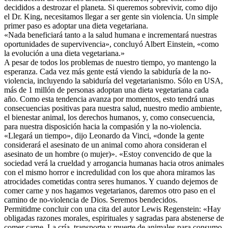
decididos a destrozar el planeta. Si queremos sobrevivir, como dijo
el Dr. King, necesitamos llegar a ser gente sin violencia. Un simple
primer paso es adoptar una dieta vegetariana.
«Nada beneficiará tanto a la salud humana e incrementará nuestras
oportunidades de supervivencia», concluyó Albert Einstein, «como
la evolución a una dieta vegetariana.»
A pesar de todos los problemas de nuestro tiempo, yo mantengo la
esperanza. Cada vez más gente está viendo la sabiduría de la no-
violencia, incluyendo la sabiduría del vegetarianismo. Sólo en USA,
más de 1 millón de personas adoptan una dieta vegetariana cada
año. Como esta tendencia avanza por momentos, esto tendrá unas
consecuencias positivas para nuestra salud, nuestro medio ambiente,
el bienestar animal, los derechos humanos, y, como consecuencia,
para nuestra disposición hacia la compasión y la no-violencia.
«Llegará un tiempo», dijo Leonardo da Vinci, «donde la gente
considerará el asesinato de un animal como ahora consideran el
asesinato de un hombre (o mujer)». «Estoy convencido de que la
sociedad verá la crueldad y arrogancia humanas hacia otros animales
con el mismo horror e incredulidad con los que ahora miramos las
atrocidades cometidas contra seres humanos. Y cuando dejemos de
comer carne y nos hagamos vegetarianos, daremos otro paso en el
camino de no-violencia de Dios. Seremos bendecidos.
Permitidme concluir con una cita del autor Lewis Regenstein: «Hay
obligadas razones morales, espirituales y sagradas para abstenerse de
comer carne. La cría, transporte y muerte de animales para consumo