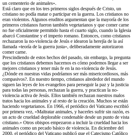
un cementerio de animales».
Está claro que en los tres primeros siglos después de Cristo, un
cristiano no podía matar o participar en la guerra. Los cristianos no
eran violentos. Algunos eruditos argumentan que la mayoría de los
primeros cristianos fueron también vegetarianos y que comer carne
no fue oficialmente permitido hasta el cuarto siglo, cuando la Iglesia
abarcó Constantine y el imperio romano. Entonces, como cristianos
rechazaron la no-violencia de Jesús e idearon la herejía de la así
llamada «teoría de la guerra justa», deliberadamente autorizaron
comer carne.
Prescindiendo de estos hechos del pasado, sin embargo, la pregunta
que los cristianos debemos hacernos es cómo podemos llegar a ser
mejores cristianos y tener más fe en la no-violencia de Jesús.
¿Dónde en nuestras vidas podríamos ser más misericordiosos, más
compasivos?. En nuestro tiempo, cristianos alrededor del mundo
siguen las leyes de los evangelios para perseguir la paz y la justicia
para todas las personas, rechazan la guerra, y practican la no-
violencia activa de Jesús. Ellos también rechazan nuestros malos
tratos hacia los animales y al resto de la creación. Muchos se están
haciendo vegetarianos. En 1966, el periódico del Vaticano escribió
por primera vez, «Maltratar animales, y hacerles sufrir sin razón, es
un acto de crueldad deplorable condenable desde un punto de vista
cristiano.» Otros obispos empezaron a incluir la crueldad hacia los
animales como un pecado básico de violencia. En diciembre del
2000, el periódico del Vaticano publicó que el Catecismo Católico