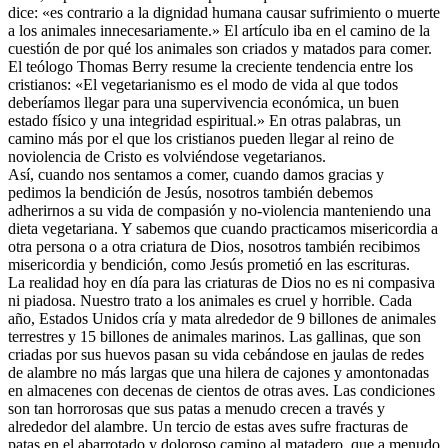
dice: «es contrario a la dignidad humana causar sufrimiento o muerte
a los animales innecesariamente.» El artículo iba en el camino de la
cuestión de por qué los animales son criados y matados para comer.
El teólogo Thomas Berry resume la creciente tendencia entre los
cristianos: «El vegetarianismo es el modo de vida al que todos
deberíamos llegar para una supervivencia económica, un buen
estado físico y una integridad espiritual.» En otras palabras, un
camino más por el que los cristianos pueden llegar al reino de
noviolencia de Cristo es volviéndose vegetarianos.
Así, cuando nos sentamos a comer, cuando damos gracias y
pedimos la bendición de Jesús, nosotros también debemos
adherirnos a su vida de compasión y no-violencia manteniendo una
dieta vegetariana. Y sabemos que cuando practicamos misericordia a
otra persona o a otra criatura de Dios, nosotros también recibimos
misericordia y bendición, como Jesús prometió en las escrituras.
La realidad hoy en día para las criaturas de Dios no es ni compasiva
ni piadosa. Nuestro trato a los animales es cruel y horrible. Cada
año, Estados Unidos cría y mata alrededor de 9 billones de animales
terrestres y 15 billones de animales marinos. Las gallinas, que son
criadas por sus huevos pasan su vida cebándose en jaulas de redes
de alambre no más largas que una hilera de cajones y amontonadas
en almacenes con decenas de cientos de otras aves. Las condiciones
son tan horrorosas que sus patas a menudo crecen a través y
alrededor del alambre. Un tercio de estas aves sufre fracturas de
patas en el abarrotado y doloroso camino al matadero, que a menudo