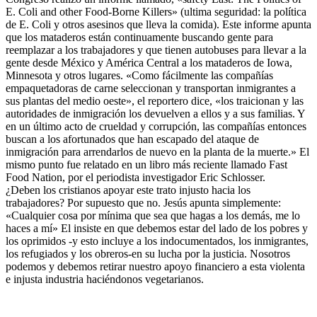
E. Coli and other Food-Borne Killers» (ultima seguridad: la política
de E. Coli y otros asesinos que lleva la comida). Este informe apunta
que los mataderos están continuamente buscando gente para
reemplazar a los trabajadores y que tienen autobuses para llevar a la
gente desde México y América Central a los mataderos de Iowa,
Minnesota y otros lugares. «Como fácilmente las compañías
empaquetadoras de carne seleccionan y transportan inmigrantes a
sus plantas del medio oeste», el reportero dice, «los traicionan y las
autoridades de inmigración los devuelven a ellos y a sus familias. Y
en un último acto de crueldad y corrupción, las compañías entonces
buscan a los afortunados que han escapado del ataque de
inmigración para arrendarlos de nuevo en la planta de la muerte.» El
mismo punto fue relatado en un libro más reciente llamado Fast
Food Nation, por el periodista investigador Eric Schlosser.
¿Deben los cristianos apoyar este trato injusto hacia los
trabajadores? Por supuesto que no. Jesús apunta simplemente:
«Cualquier cosa por mínima que sea que hagas a los demás, me lo
haces a mí» El insiste en que debemos estar del lado de los pobres y
los oprimidos -y esto incluye a los indocumentados, los inmigrantes,
los refugiados y los obreros-en su lucha por la justicia. Nosotros
podemos y debemos retirar nuestro apoyo financiero a esta violenta
e injusta industria haciéndonos vegetarianos.