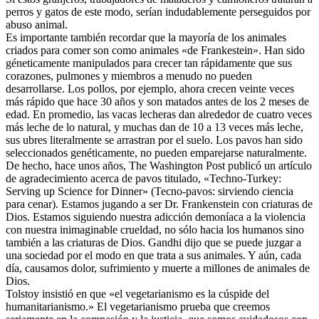
perros y gatos de este modo, serían indudablemente perseguidos por
abuso animal.
Es importante también recordar que la mayoría de los animales
criados para comer son como animales «de Frankestein». Han sido
géneticamente manipulados para crecer tan rápidamente que sus
corazones, pulmones y miembros a menudo no pueden
desarrollarse. Los pollos, por ejemplo, ahora crecen veinte veces
más rápido que hace 30 años y son matados antes de los 2 meses de
edad. En promedio, las vacas lecheras dan alrededor de cuatro veces
más leche de lo natural, y muchas dan de 10 a 13 veces más leche,
sus ubres literalmente se arrastran por el suelo. Los pavos han sido
seleccionados genéticamente, no pueden emparejarse naturalmente.
De hecho, hace unos años, The Washington Post publicó un artículo
de agradecimiento acerca de pavos titulado, «Techno-Turkey:
Serving up Science for Dinner» (Tecno-pavos: sirviendo ciencia
para cenar). Estamos jugando a ser Dr. Frankenstein con criaturas de
Dios. Estamos siguiendo nuestra adicción demoníaca a la violencia
con nuestra inimaginable crueldad, no sólo hacia los humanos sino
también a las criaturas de Dios. Gandhi dijo que se puede juzgar a
una sociedad por el modo en que trata a sus animales. Y aún, cada
día, causamos dolor, sufrimiento y muerte a millones de animales de
Dios.
Tolstoy insistió en que «el vegetarianismo es la cúspide del
humanitarianismo.» El vegetarianismo prueba que creemos