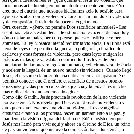
Así que la cuestión real es, ¿qué querría el Jesús no violento que
hiciéramos actualmente, en un mundo de creciente violencia? Yo
creo que el querría que nosotros hiciéramos todo lo posible para
ayudar a acabar con la violencia y construir un mundo sin violencia
y de compasión. Esto incluiría hacerse vegetariano.
Otra cuestión, «¿Pero, no permite Dios sacrificios animales?» Las
escrituras hebreas están llenas de estipulaciones acerca de cuándo y
cómo matar animales, pero no pienso que esto justifique comer
animales. La ley Mosaica intentó reducir la violencia. La Biblia está
llena de leyes que permiten la guerra, la poligamia, el tráfico de
esclavos y otras formas de violencia, pero estas leyes mitigan las
prácticas malas que ya estaban ocurriendo. Las leyes de Dios
intentaron limitar nuestro egoismo humano, reducir nuestra violencia
y acelerar la llegada de un nuevo mundo sin violencia. Cuando llegó
Jesús, él insistió en la no-violencia radical y en la compasión. Nos
permitió conocer que él prefiere el sacrificio de nuestros propios
corazones y vidas por la causa de la justicia y la paz. El es mucho
más radical de lo que podemos imaginar.
Como dijo Gandhi, Jesús practica la revolución de la no-violencia
por excelencia. Nos revela que Dios es un dios de no-violencia y
que quiere que llevemos una vida no violenta. Los evangelios
cristianos citando a los profetas, hacen un llamamiento a la paz, y
mantienen la visión original del Jardín del Edén. Insisten en que
Jesús nos llamó para vivir aquí y ahora en el reino de Dios, un reino
de paz sin violencia que incluye la compasión hacia los demás, a