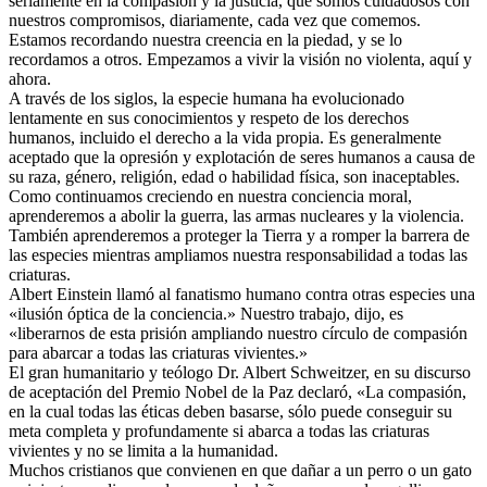
seriamente en la compasión y la justicia, que somos cuidadosos con
nuestros compromisos, diariamente, cada vez que comemos.
Estamos recordando nuestra creencia en la piedad, y se lo
recordamos a otros. Empezamos a vivir la visión no violenta, aquí y
ahora.
A través de los siglos, la especie humana ha evolucionado
lentamente en sus conocimientos y respeto de los derechos
humanos, incluido el derecho a la vida propia. Es generalmente
aceptado que la opresión y explotación de seres humanos a causa de
su raza, género, religión, edad o habilidad física, son inaceptables.
Como continuamos creciendo en nuestra conciencia moral,
aprenderemos a abolir la guerra, las armas nucleares y la violencia.
También aprenderemos a proteger la Tierra y a romper la barrera de
las especies mientras ampliamos nuestra responsabilidad a todas las
criaturas.
Albert Einstein llamó al fanatismo humano contra otras especies una
«ilusión óptica de la conciencia.» Nuestro trabajo, dijo, es
«liberarnos de esta prisión ampliando nuestro círculo de compasión
para abarcar a todas las criaturas vivientes.»
El gran humanitario y teólogo Dr. Albert Schweitzer, en su discurso
de aceptación del Premio Nobel de la Paz declaró, «La compasión,
en la cual todas las éticas deben basarse, sólo puede conseguir su
meta completa y profundamente si abarca a todas las criaturas
vivientes y no se limita a la humanidad.
Muchos cristianos que convienen en que dañar a un perro o un gato