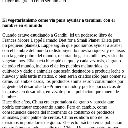
mayor integridad como ser humano.
El vegetarianismo como vía para ayudar a terminar con el
hambre en el mundo
Cuando estuve estudiando a Gandhi, leí un poderoso libro de
Frances Moore Lappé llamado Diet for a Small Planet (Dieta para
un pequeño planeta). Lappé argüía que podríamos ayudar a acabar
con el hambre del mundo redistribuyendo nuestra riqueza y recursos
con la gente pobre del mundo, recortando gastos militares, y siendo
vegetarianos. Ella hacía hincapié en que, y cada vez más, el grano
de todo el mundo, incluso el de los pueblos malnutridos, es
cultivado y dado a animales que serán destinados a producir leche o
huevos y más tarde matados, o bien serán criados sólo para comer su
carne. En ambos casos, los productos animales son consumidos por
la gente del desarrollado «Primer» mundo y por los pocos ricos de
los países en desarrollo, en vez de por la población que muere de
hambre.
Hace diez años, China era exportadora de grano y parecía que
podría continuar exportando grano. Pero en cambio, como
consecuencia directa del incremento de consumo de productos
animales, principalmente cerdos, China es ahora uno de los
máximos importadores de grano. El efecto práctico en la población
sólo está empezando a sentirse en China. De acuerdo con grupos