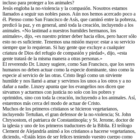
incluso para proteger a los animales?
Jesús engloba la no-violencia y la compasión. Nosotros estamos
llamados a seguir sus nobles pasos. Aún nos hemos acercado poco a
él. Pienso como San Francisco de Asís, que caminó entre la pobreza,
predicó la paz, y en general, amó toda la creación, incluyendo a los
animales. «No lastimad a nuestros humildes hermanos, los
animales», dijo, «es nuestro primer deber hacia ellos, pero hacer sólo
esto no es suficiente. Tenemos una misión mayor: estar a su servicio
siempre que lo requieran. Si hay gente que excluye a cualquier
criatura de Dios del refugio de compasión y piedad», dijo, «esta
gente tratará de la misma manera a otras personas.»
El reverendo Dr. Linzey sugiere, como San Francisco, que los seres
humanos no deben actuar como la especie dominante, sino como la
especie al servicio de las otras. Cristo llegó como un sirviente
humilde y nos llamó a amar y servirnos los unos a los otros y a no
dañar a nadie. Linzey apunta que los evangelios nos dicen que
sirvamos y actuemos con justicia no solo con los pobres y
oprimidos, sino con toda la creación, incluyendo a los animales. Así,
estaremos más cerca del modo de actuar de Cristo.
Muchos de los primeros cristianos se hicieron vegetarianos,
incluyendo Tertulian, el gran defensor de la no-violencia; St. John
Chrysostom, el patriarca de Constantinopla; y St. Jerome, doctor de
la iglesia y uno de los primeros traductores de la Biblia. El teólogo
Clement de Alejandría animó a los cristianos a hacerse vegetarianos,
diciendo, «Estáis lejos de ser felices teniendo vuestro cuerpo como