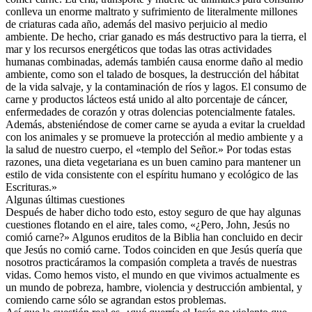
conlleva un enorme maltrato y sufrimiento de literalmente millones
de criaturas cada año, además del masivo perjuicio al medio
ambiente. De hecho, criar ganado es más destructivo para la tierra, el
mar y los recursos energéticos que todas las otras actividades
humanas combinadas, además también causa enorme daño al medio
ambiente, como son el talado de bosques, la destrucción del hábitat
de la vida salvaje, y la contaminación de ríos y lagos. El consumo de
carne y productos lácteos está unido al alto porcentaje de cáncer,
enfermedades de corazón y otras dolencias potencialmente fatales.
Además, absteniéndose de comer carne se ayuda a evitar la crueldad
con los animales y se promueve la protección al medio ambiente y a
la salud de nuestro cuerpo, el «templo del Señor.» Por todas estas
razones, una dieta vegetariana es un buen camino para mantener un
estilo de vida consistente con el espíritu humano y ecológico de las
Escrituras.»
Algunas últimas cuestiones
Después de haber dicho todo esto, estoy seguro de que hay algunas
cuestiones flotando en el aire, tales como, «¿Pero, John, Jesús no
comió carne?» Algunos eruditos de la Biblia han concluido en decir
que Jesús no comió carne. Todos coinciden en que Jesús quería que
nosotros practicáramos la compasión completa a través de nuestras
vidas. Como hemos visto, el mundo en que vivimos actualmente es
un mundo de pobreza, hambre, violencia y destrucción ambiental, y
comiendo carne sólo se agrandan estos problemas.