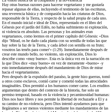
La visión bíblica de la compasión y la no-violencia
Hay otras buenas razones para hacerse vegetariano y me gustaría
repasar algunas de ellas, incluyendo el testimonio de las escrituras,
una reverencia básica y de compasión hacia las criaturas de Dios,
responsable de la Tierra, y respecto de la salud propia de cada uno.
En el mundo inicial e ideal de Dios, representado en el libro del
Génesis por el jardín del Edén, no había sufrimiento ni explotación,
ni violencia en absoluto. Las personas y los animales eran
vegetarianos, como leemos en el primer capítulo del Génesis: «Dios
dijo ‘Mirad, os he dado cada planta con su semilla de todas las que
hay sobre la faz de la Tierra, y cada árbol con semilla en su fruto;
vosotros las tenéis para comer'» (1:29). Inmediatamente después de
crear este mundo bello, no violento, sin explotación, Dios lo
describe como «muy bueno». Esta es la única vez en la narración en
la que Dios dice «muy bueno» en vez de meramente «bueno» -y
esto inmediatamente después del mandamiento de Dios de mirar
hacia el vegetarianismo.
Pero después de la expulsión del paraíso, la gente hizo guerras, tomó
a otros como esclavos, comió carne y cometió todas las atrocidades
imaginables. Dios permitió a los humanos comer carne. Los eruditos
argumentan que dentro del contexto de la historia, fue solo un
permiso temporal, basado en la violencia y pecaminosidad humanas:
Dios nos hace libres y nos permite la libertad de rechazarle a El y a
su camino de no-violencia, pero Dios intentó ayudarnos para que
llegáramos a ser menos violentos mediante los mandamientos de las