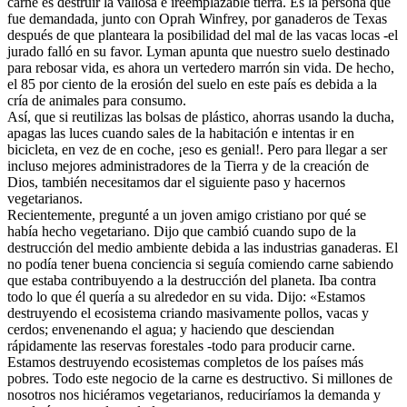
carne es destruir la valiosa e ireemplazable tierra. Es la persona que
fue demandada, junto con Oprah Winfrey, por ganaderos de Texas
después de que planteara la posibilidad del mal de las vacas locas -el
jurado falló en su favor. Lyman apunta que nuestro suelo destinado
para rebosar vida, es ahora un vertedero marrón sin vida. De hecho,
el 85 por ciento de la erosión del suelo en este país es debida a la
cría de animales para consumo.
Así, que si reutilizas las bolsas de plástico, ahorras usando la ducha,
apagas las luces cuando sales de la habitación e intentas ir en
bicicleta, en vez de en coche, ¡eso es genial!. Pero para llegar a ser
incluso mejores administradores de la Tierra y de la creación de
Dios, también necesitamos dar el siguiente paso y hacernos
vegetarianos.
Recientemente, pregunté a un joven amigo cristiano por qué se
había hecho vegetariano. Dijo que cambió cuando supo de la
destrucción del medio ambiente debida a las industrias ganaderas. El
no podía tener buena conciencia si seguía comiendo carne sabiendo
que estaba contribuyendo a la destrucción del planeta. Iba contra
todo lo que él quería a su alrededor en su vida. Dijo: «Estamos
destruyendo el ecosistema criando masivamente pollos, vacas y
cerdos; envenenando el agua; y haciendo que desciendan
rápidamente las reservas forestales -todo para producir carne.
Estamos destruyendo ecosistemas completos de los países más
pobres. Todo este negocio de la carne es destructivo. Si millones de
nosotros nos hiciéramos vegetarianos, reduciríamos la demanda y