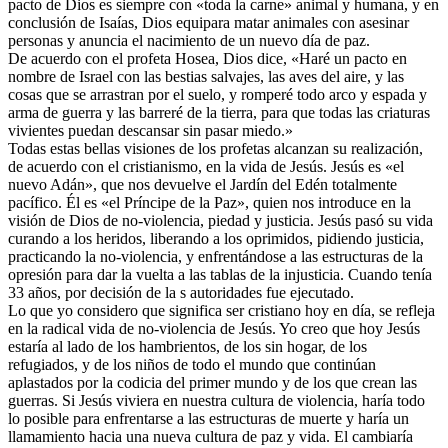
pacto de Dios es siempre con «toda la carne» animal y humana, y en
conclusión de Isaías, Dios equipara matar animales con asesinar
personas y anuncia el nacimiento de un nuevo día de paz.
De acuerdo con el profeta Hosea, Dios dice, «Haré un pacto en
nombre de Israel con las bestias salvajes, las aves del aire, y las
cosas que se arrastran por el suelo, y romperé todo arco y espada y
arma de guerra y las barreré de la tierra, para que todas las criaturas
vivientes puedan descansar sin pasar miedo.»
Todas estas bellas visiones de los profetas alcanzan su realización,
de acuerdo con el cristianismo, en la vida de Jesús. Jesús es «el
nuevo Adán», que nos devuelve el Jardín del Edén totalmente
pacífico. Él es «el Príncipe de la Paz», quien nos introduce en la
visión de Dios de no-violencia, piedad y justicia. Jesús pasó su vida
curando a los heridos, liberando a los oprimidos, pidiendo justicia,
practicando la no-violencia, y enfrentándose a las estructuras de la
opresión para dar la vuelta a las tablas de la injusticia. Cuando tenía
33 años, por decisión de la s autoridades fue ejecutado.
Lo que yo considero que significa ser cristiano hoy en día, se refleja
en la radical vida de no-violencia de Jesús. Yo creo que hoy Jesús
estaría al lado de los hambrientos, de los sin hogar, de los
refugiados, y de los niños de todo el mundo que continúan
aplastados por la codicia del primer mundo y de los que crean las
guerras. Si Jesús viviera en nuestra cultura de violencia, haría todo
lo posible para enfrentarse a las estructuras de muerte y haría un
llamamiento hacia una nueva cultura de paz y vida. El cambiaría