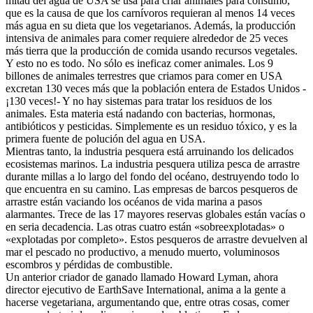
mitad del agua de USA se usa para criar animales para consumo,
que es la causa de que los carnívoros requieran al menos 14 veces
más agua en su dieta que los vegetarianos. Además, la producción
intensiva de animales para comer requiere alrededor de 25 veces
más tierra que la producción de comida usando recursos vegetales.
Y esto no es todo. No sólo es ineficaz comer animales. Los 9
billones de animales terrestres que criamos para comer en USA
excretan 130 veces más que la población entera de Estados Unidos -
¡130 veces!- Y no hay sistemas para tratar los residuos de los
animales. Esta materia está nadando con bacterias, hormonas,
antibióticos y pesticidas. Simplemente es un residuo tóxico, y es la
primera fuente de polución del agua en USA.
Mientras tanto, la industria pesquera está arruinando los delicados
ecosistemas marinos. La industria pesquera utiliza pesca de arrastre
durante millas a lo largo del fondo del océano, destruyendo todo lo
que encuentra en su camino. Las empresas de barcos pesqueros de
arrastre están vaciando los océanos de vida marina a pasos
alarmantes. Trece de las 17 mayores reservas globales están vacías o
en seria decadencia. Las otras cuatro están «sobreexplotadas» o
«explotadas por completo». Estos pesqueros de arrastre devuelven al
mar el pescado no productivo, a menudo muerto, voluminosos
escombros y pérdidas de combustible.
Un anterior criador de ganado llamado Howard Lyman, ahora
director ejecutivo de EarthSave International, anima a la gente a
hacerse vegetariana, argumentando que, entre otras cosas, comer