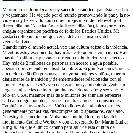
Mi nombre es John Dear y soy sacerdote católico, pacifista, escritor
y vegetariano. He viajado por el mundo promoviendo la paz y la no-
violencia y he servido como director ejecutivo de Fellowship of
Reconciliation (Asociación de la Reconciliación), la mayor y más
antigua organización pacifista de fe de los Estados Unidos. Me
gustaría reflexionar contigo acerca del Cristianismo y del
vegetarianismo.
Cuando miro el mundo actual, veo una cultura adicta a la violencia.
Mientras estoy escribiendo, hay más de 30 guerras en marcha. Hay
más de 1 millón de personas sufriendo malnutrición y sus efectos.
Hay más de 2 millones de personas sin acceso a agua potable,
apenas sobreviviendo en absoluta pobreza. Según Naciones Unidas,
alrededor de 60000 personas, la mayoría mujeres y niños, mueren
diariamente de inanición y de enfermedades relacionadas con el
hambre. Aquí, en USA, vemos ejecuciones, aumento de gente sin
hogar e injusticias de todo tipo, incluyendo racismo y sexismo. Y
sólo en USA, matamos más de 9 millones de animales terrestres
cada año degollándolos, a veces mientras aún están conscientes.
También matamos más de 15000 millones de animales marinos,
generalmente por asfixia, descompresión, o aplastados, cada año.
Yo estoy de acuerdo con Mahatma Gandhi, Dorothy Day del
movimiento Catholic Worker, y con el reverendo Dr. Martin Luther
King Jr., en que el único camino para salir de esta cultura de
violencia es a través de la antigua sabiduría de la no-violencia.