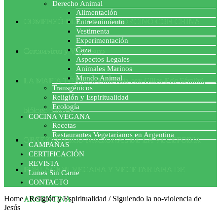
Derecho Animal
Alimentación
COMENZÓ EL ACUERDO PORCINO CON CHINA
Entretenimiento
Vestimenta
Experimentación
Caza
Coronavirus y Veganismo
Aspectos Legales
Animales Marinos
Mundo Animal
LA MAFIA TÓXICA: Entrevista con Gilles-Eric Séralini,
Transgénicos
Religión y Espiritualidad
Ecología
biólogo francés
COCINA VEGANA
Recetas
Restaurantes Vegetarianos en Argentina
OBSERVATORIO NACIONAL DE LA VEGEFOBIA
CAMPAÑAS
CERTIFICACIÓN
REVISTA
POBLACION VEGANA Y VEGETARIANA DE
Lunes Sin Carne
CONTACTO
Home
/
Religión y Espiritualidad
/
Siguiendo la no-violencia de
ARGENTINA
Jesús