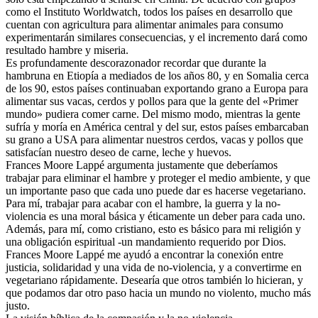
como el Instituto Worldwatch, todos los países en desarrollo que
cuentan con agricultura para alimentar animales para consumo
experimentarán similares consecuencias, y el incremento dará como
resultado hambre y miseria.
Es profundamente descorazonador recordar que durante la
hambruna en Etiopía a mediados de los años 80, y en Somalia cerca
de los 90, estos países continuaban exportando grano a Europa para
alimentar sus vacas, cerdos y pollos para que la gente del «Primer
mundo» pudiera comer carne. Del mismo modo, mientras la gente
sufría y moría en América central y del sur, estos países embarcaban
su grano a USA para alimentar nuestros cerdos, vacas y pollos que
satisfacían nuestro deseo de carne, leche y huevos.
Frances Moore Lappé argumenta justamente que deberíamos
trabajar para eliminar el hambre y proteger el medio ambiente, y que
un importante paso que cada uno puede dar es hacerse vegetariano.
Para mí, trabajar para acabar con el hambre, la guerra y la no-
violencia es una moral básica y éticamente un deber para cada uno.
Además, para mí, como cristiano, esto es básico para mi religión y
una obligación espiritual -un mandamiento requerido por Dios.
Frances Moore Lappé me ayudó a encontrar la conexión entre
justicia, solidaridad y una vida de no-violencia, y a convertirme en
vegetariano rápidamente. Desearía que otros también lo hicieran, y
que podamos dar otro paso hacia un mundo no violento, mucho más
justo.