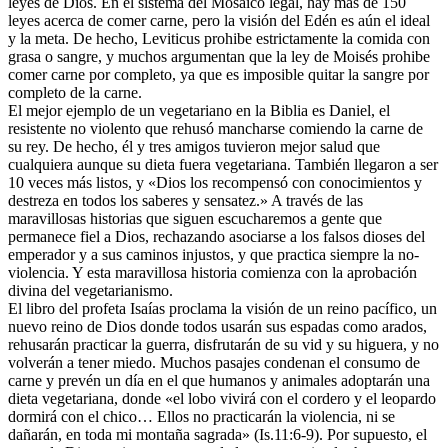
leyes de Dios. En el sistema del Mosaico legal, hay más de 150
leyes acerca de comer carne, pero la visión del Edén es aún el ideal
y la meta. De hecho, Leviticus prohibe estrictamente la comida con
grasa o sangre, y muchos argumentan que la ley de Moisés prohibe
comer carne por completo, ya que es imposible quitar la sangre por
completo de la carne.
El mejor ejemplo de un vegetariano en la Biblia es Daniel, el
resistente no violento que rehusó mancharse comiendo la carne de
su rey. De hecho, él y tres amigos tuvieron mejor salud que
cualquiera aunque su dieta fuera vegetariana. También llegaron a ser
10 veces más listos, y «Dios los recompensó con conocimientos y
destreza en todos los saberes y sensatez.» A través de las
maravillosas historias que siguen escucharemos a gente que
permanece fiel a Dios, rechazando asociarse a los falsos dioses del
emperador y a sus caminos injustos, y que practica siempre la no-
violencia. Y esta maravillosa historia comienza con la aprobación
divina del vegetarianismo.
El libro del profeta Isaías proclama la visión de un reino pacífico, un
nuevo reino de Dios donde todos usarán sus espadas como arados,
rehusarán practicar la guerra, disfrutarán de su vid y su higuera, y no
volverán a tener miedo. Muchos pasajes condenan el consumo de
carne y prevén un día en el que humanos y animales adoptarán una
dieta vegetariana, donde «el lobo vivirá con el cordero y el leopardo
dormirá con el chico… Ellos no practicarán la violencia, ni se
dañarán, en toda mi montaña sagrada» (Is.11:6-9). Por supuesto, el