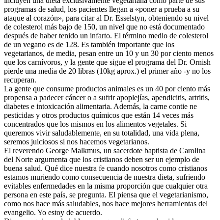
incluyen una dieta exclusivamente vegetariana como parte de sus
programas de salud, los pacientes llegan a «poner a prueba a su
ataque al corazón», para citar al Dr. Esselstyn, obteniendo su nivel
de colesterol más bajo de 150, un nivel que no está documentado
después de haber tenido un infarto. El término medio de colesterol
de un vegano es de 128. Es también importante que los
vegetarianos, de media, pesan entre un 10 y un 30 por ciento menos
que los carnívoros, y la gente que sigue el programa del Dr. Ornish
pierde una media de 20 libras (10kg aprox.) el primer año -y no los
recuperan.
La gente que consume productos animales es un 40 por ciento más
propensa a padecer cáncer o a sufrir apoplejías, apendicitis, artritis,
diabetes e intoxicación alimentaria. Además, la carne contie ne
pesticidas y otros productos químicos que están 14 veces más
concentrados que los mismos en los alimentos vegetales. Si
queremos vivir saludablemente, en su totalidad, una vida plena,
seremos juiciosos si nos hacemos vegetarianos.
El reverendo George Malkmus, un sacerdote baptista de Carolina
del Norte argumenta que los cristianos deben ser un ejemplo de
buena salud. Qué dice nuestra fe cuando nosotros como cristianos
estamos muriendo como consecuencia de nuestra dieta, sufriendo
evitables enfermedades en la misma proporción que cualquier otra
persona en este país, se pregunta. El piensa que el vegetarianismo,
como nos hace más saludables, nos hace mejores herramientas del
evangelio. Yo estoy de acuerdo.