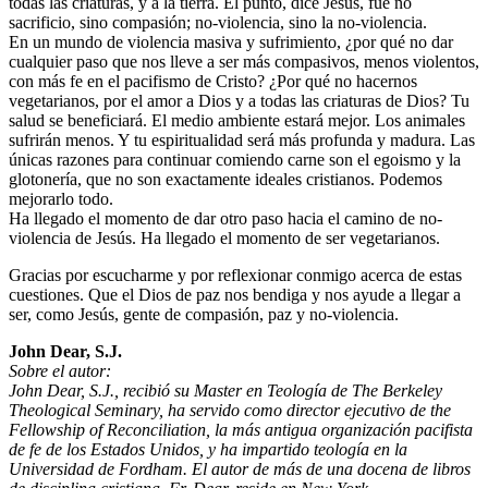
todas las criaturas, y a la tierra. El punto, dice Jesús, fue no
sacrificio, sino compasión; no-violencia, sino la no-violencia.
En un mundo de violencia masiva y sufrimiento, ¿por qué no dar
cualquier paso que nos lleve a ser más compasivos, menos violentos,
con más fe en el pacifismo de Cristo? ¿Por qué no hacernos
vegetarianos, por el amor a Dios y a todas las criaturas de Dios? Tu
salud se beneficiará. El medio ambiente estará mejor. Los animales
sufrirán menos. Y tu espiritualidad será más profunda y madura. Las
únicas razones para continuar comiendo carne son el egoismo y la
glotonería, que no son exactamente ideales cristianos. Podemos
mejorarlo todo.
Ha llegado el momento de dar otro paso hacia el camino de no-
violencia de Jesús. Ha llegado el momento de ser vegetarianos.
Gracias por escucharme y por reflexionar conmigo acerca de estas
cuestiones. Que el Dios de paz nos bendiga y nos ayude a llegar a
ser, como Jesús, gente de compasión, paz y no-violencia.
John Dear, S.J.
Sobre el autor:
John Dear, S.J., recibió su Master en Teología de The Berkeley
Theological Seminary, ha servido como director ejecutivo de the
Fellowship of Reconciliation, la más antigua organización pacifista
de fe de los Estados Unidos, y ha impartido teología en la
Universidad de Fordham. El autor de más de una docena de libros