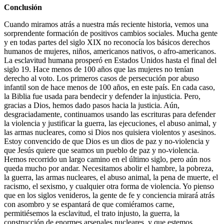
Conclusión
Cuando miramos atrás a nuestra más reciente historia, vemos una
sorprendente formación de positivos cambios sociales. Mucha gente
y en todas partes del siglo XIX no reconocía los básicos derechos
humanos de mujeres, niños, americanos nativos, o afro-americanos.
La esclavitud humana prosperó en Estados Unidos hasta el final del
siglo 19. Hace menos de 100 años que las mujeres no tenían
derecho al voto. Los primeros casos de persecución por abuso
infantil son de hace menos de 100 años, en este país. En cada caso,
la Biblia fue usada para bendecir y defender la injusticia. Pero,
gracias a Dios, hemos dado pasos hacia la justicia. Aún,
desgraciadamente, continuamos usando las escrituras para defender
la violencia y justificar la guerra, las ejecuciones, el abuso animal, y
las armas nucleares, como si Dios nos quisiera violentos y asesinos.
Estoy convencido de que Dios es un dios de paz y no-violencia y
que Jesús quiere que seamos un pueblo de paz y no-violencia.
Hemos recorrido un largo camino en el último siglo, pero aún nos
queda mucho por andar. Necesitamos abolir el hambre, la pobreza,
la guerra, las armas nucleares, el abuso animal, la pena de muerte, el
racismo, el sexismo, y cualquier otra forma de violencia. Yo pienso
que en los siglos venideros, la gente de fe y conciencia mirará atrás
con asombro y se espantará de que comiéramos carne,
permitiésemos la esclavitud, el trato injusto, la guerra, la
construcción de enormes arsenales nucleares, y que estemos