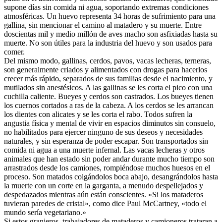
supone días sin comida ni agua, soportando extremas condiciones
atmosféricas. Un huevo representa 34 horas de sufrimiento para una
gallina, sin mencionar el camino al matadero y su muerte. Entre
doscientas mil y medio millón de aves macho son asfixiadas hasta su
muerte. No son útiles para la industria del huevo y son usados para
comer.
Del mismo modo, gallinas, cerdos, pavos, vacas lecheras, terneras,
son generalmente criados y alimentados con drogas para hacerlos
crecer más rápido, separados de sus familias desde el nacimiento, y
mutilados sin anestésicos. A las gallinas se les corta el pico con una
cuchilla caliente. Bueyes y cerdos son castrados. Los bueyes tienen
los cuernos cortados a ras de la cabeza. A los cerdos se les arrancan
los dientes con alicates y se les corta el rabo. Todos sufren la
angustia física y mental de vivir en espacios diminutos sin consuelo,
no habilitados para ejercer ninguno de sus deseos y necesidades
naturales, y sin esperanza de poder escapar. Son transportados sin
comida ni agua a una muerte infernal. Las vacas lecheras y otros
animales que han estado sin poder andar durante mucho tiempo son
arrastrados desde los camiones, rompiéndose muchos huesos en el
proceso. Son matados colgándolos boca abajo, desangrándolos hasta
la muerte con un corte en la garganta, a menudo despellejados y
despedazados mientras aún están conscientes. «Si los mataderos
tuvieran paredes de cristal», como dice Paul McCartney, «todo el
mundo sería vegetariano.»
Si estos granjeros, trabajadores de mataderos y camioneros trataran a