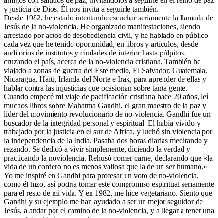
amigos con saludos de paz, invitándolos a seguirle en el reino de paz
y justicia de Dios. Él nos invita a seguirle también.
Desde 1982, he estado intentando escuchar seriamente la llamada de
Jesús de la no-violencia. He organizado manifestaciones, siendo
arrestado por actos de desobediencia civil, y he hablado en público
cada vez que he tenido oportunidad, en libros y artículos, desde
auditorios de institutos y ciudades de interior hasta púlpitos,
cruzando el país, acerca de la no-violencia cristiana. También he
viajado a zonas de guerra del Este medio, El Salvador, Guatemala,
Nicaragua, Haití, Irlanda del Norte e Irak, para aprender de ellas y
hablar contra las injusticias que ocasionan sobre tanta gente.
Cuando empecé mi viaje de pacificación cristiana hace 20 años, leí
muchos libros sobre Mahatma Gandhi, el gran maestro de la paz y
líder del movimiento revolucionario de no-violencia. Gandhi fue un
buscador de la integridad personal y espiritual. El había vivido y
trabajado por la justicia en el sur de Africa, y luchó sin violencia por
la independencia de la India. Pasaba dos horas diarias meditando y
rezando. Se dedicó a vivir simplemente, diciendo la verdad y
practicando la noviolencia. Rehusó comer carne, declarando que «la
vida de un cordero no es menos valiosa que la de un ser humano.»
Yo me inspiré en Gandhi para profesar un voto de no-violencia,
como él hizo, así podría tomar este compromiso espiritual seriamente
para el resto de mi vida. Y en 1982, me hice vegetariano. Siento que
Gandhi y su ejemplo me han ayudado a ser un mejor seguidor de
Jesús, a andar por el camino de la no-violencia, y a llegar a tener una