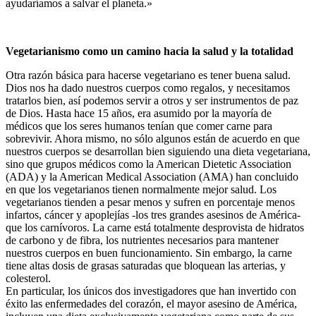
ayudaríamos a salvar el planeta.»
Vegetarianismo como un camino hacia la salud y la totalidad
Otra razón básica para hacerse vegetariano es tener buena salud.
Dios nos ha dado nuestros cuerpos como regalos, y necesitamos
tratarlos bien, así podemos servir a otros y ser instrumentos de paz
de Dios. Hasta hace 15 años, era asumido por la mayoría de
médicos que los seres humanos tenían que comer carne para
sobrevivir. Ahora mismo, no sólo algunos están de acuerdo en que
nuestros cuerpos se desarrollan bien siguiendo una dieta vegetariana,
sino que grupos médicos como la American Dietetic Association
(ADA) y la American Medical Association (AMA) han concluido
en que los vegetarianos tienen normalmente mejor salud. Los
vegetarianos tienden a pesar menos y sufren en porcentaje menos
infartos, cáncer y apoplejías -los tres grandes asesinos de América-
que los carnívoros. La carne está totalmente desprovista de hidratos
de carbono y de fibra, los nutrientes necesarios para mantener
nuestros cuerpos en buen funcionamiento. Sin embargo, la carne
tiene altas dosis de grasas saturadas que bloquean las arterias, y
colesterol.
En particular, los únicos dos investigadores que han invertido con
éxito las enfermedades del corazón, el mayor asesino de América,