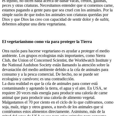
es injusto, no dicen nada acerca de dañar vacas, cerdos, gallinas,
peces y otras criaturas. Necesitamos entender que si comemos carne,
estamos pagando a gente para que sea cruel con los animales. Por la
simple razón de que todos los animales son criaturas queridas por
Dios y que Dios las creo con capacidad de sentir dolor y de sufrir,
debemos adoptar una dieta vegetariana.
El vegetarianismo como vía para proteger la Tierra
Otra razón para hacerse vegetariano es ayudar a proteger el medio
ambiente. Los grupos ecologistas más importantes, como Sierra
Club, the Union of Concerned Scientist, the Worldwatch Institute y
the National Audubon Society están llamando la atención sobre la
devastación del medio ambiente debido a la cría de animales para
consumo y a la pesca comercial. De hecho, no se puede ser
ecologista y carnívoro; es una contradicción.
La dura realidad es que la cría de animales para comer está
contaminando y agotando la tierra, el agua y el aire. En USA, se
requiere 20 veces más energía para producir una caloría de carne
animal que para producir una caloría de alimento vegetal.
Malgastamos el 70 por ciento en el ciclo de lo que cultivamos, como
soja, maíz, trigo y otros granos, a través de los animales que si
comiéramos estos alimentos directamente. Asimismo, más de la