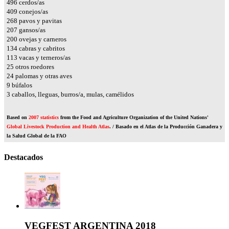
566
cerdos/as
467
conejos/as
307
pavos y pavitas
237
gansos/as
229
ovejas y carneros
153
cabras y cabritos
130
vacas y terneros/as
29
otros roedores
28
palomas y otras aves
10
búfalos
4
caballos, lleguas, burros/a, mulas, camélidos
Based on
2007 statistics
from the Food and Agriculture Organization of the United Nations'
Global Livestock Production and Health Atlas
. / Basado en el Atlas de la Producción Ganadera y
la Salud Global de la FAO
Destacados
VEGFEST ARGENTINA 2018