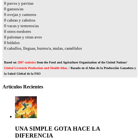
0
pavos y pavitas
0
gansos/as
0
ovejas y carneros
0
cabras y cabritos
0
vacas y terneros/as
0
otros roedores
0
palomas y otras aves
0
búfalos
0
caballos, lleguas, burros/a, mulas, camélidos
Based on
2007 statistics
from the Food and Agriculture Organization of the United Nations'
Global Livestock Production and Health Atlas
. / Basado en el Atlas de la Producción Ganadera y
la Salud Global de la FAO
Artículos Recientes
UNA SIMPLE GOTA HACE LA
DIFERENCIA