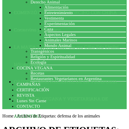
Derecho Animal
Alimentación
COMENZÓ EL ACUERDO PORCINO CON CHINA
Entretenimiento
Vestimenta
Experimentación
Caza
Coronavirus y Veganismo
Aspectos Legales
Animales Marinos
Mundo Animal
LA MAFIA TÓXICA: Entrevista con Gilles-Eric Séralini,
Transgénicos
Religión y Espiritualidad
Ecología
biólogo francés
COCINA VEGANA
Recetas
Restaurantes Vegetarianos en Argentina
OBSERVATORIO NACIONAL DE LA VEGEFOBIA
CAMPAÑAS
CERTIFICACIÓN
REVISTA
POBLACION VEGANA Y VEGETARIANA DE
Lunes Sin Carne
CONTACTO
Home
/
Archivo de Etiquetas: defensa de los animales
ARGENTINA