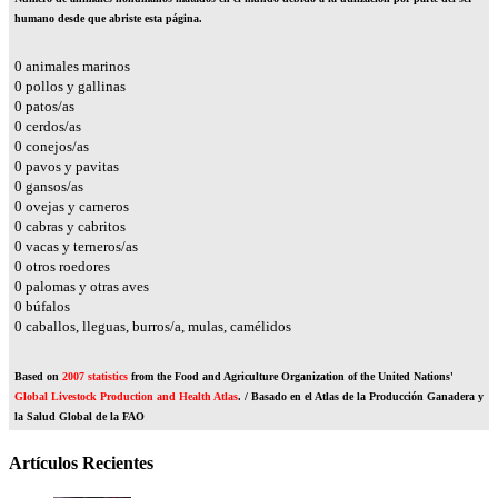
humano desde que abriste esta página.
0
animales marinos
0
pollos y gallinas
0
patos/as
0
cerdos/as
0
conejos/as
0
pavos y pavitas
0
gansos/as
0
ovejas y carneros
0
cabras y cabritos
0
vacas y terneros/as
0
otros roedores
0
palomas y otras aves
0
búfalos
0
caballos, lleguas, burros/a, mulas, camélidos
Based on
2007 statistics
from the Food and Agriculture Organization of the United Nations'
Global Livestock Production and Health Atlas
. / Basado en el Atlas de la Producción Ganadera y
la Salud Global de la FAO
Artículos Recientes