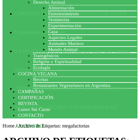
Derecho Animal
Alimentación
COMENZÓ EL ACUERDO PORCINO CON CHINA
Entretenimiento
Vestimenta
Experimentación
Caza
Coronavirus y Veganismo
Aspectos Legales
Animales Marinos
Mundo Animal
LA MAFIA TÓXICA: Entrevista con Gilles-Eric Séralini,
Transgénicos
Religión y Espiritualidad
Ecología
biólogo francés
COCINA VEGANA
Recetas
Restaurantes Vegetarianos en Argentina
OBSERVATORIO NACIONAL DE LA VEGEFOBIA
CAMPAÑAS
CERTIFICACIÓN
REVISTA
POBLACION VEGANA Y VEGETARIANA DE
Lunes Sin Carne
CONTACTO
Home
/
Archivo de Etiquetas: megafactorias
ARGENTINA