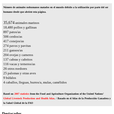
Número de animales nohumanos matados en el mundo debido a la utilización por parte del ser
humano desde que abriste esta página.
40,668
animales marinos
21,067
pollos y gallinas
1,022
patos/as
577
cerdos/as
475
conejos/as
312
pavos y pavitas
241
gansos/as
233
ovejas y carneros
156
cabras y cabritos
132
vacas y terneros/as
29
otros roedores
28
palomas y otras aves
10
búfalos
4
caballos, lleguas, burros/a, mulas, camélidos
Based on
2007 statistics
from the Food and Agriculture Organization of the United Nations'
Global Livestock Production and Health Atlas
. / Basado en el Atlas de la Producción Ganadera y
la Salud Global de la FAO
Destacados