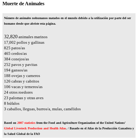
Muerte de Animales
Número de animales nohumanos matados en el mundo debido a la utilización por parte del ser
humano desde que abriste esta página.
37,100
animales marinos
19,219
pollos y gallinas
932
patos/as
526
cerdos/as
434
conejos/as
285
pavos y pavitas
220
gansos/as
212
ovejas y carneros
142
cabras y cabritos
120
vacas y terneros/as
27
otros roedores
26
palomas y otras aves
9
búfalos
4
caballos, lleguas, burros/a, mulas, camélidos
Based on
2007 statistics
from the Food and Agriculture Organization of the United Nations'
Global Livestock Production and Health Atlas
. / Basado en el Atlas de la Producción Ganadera y
la Salud Global de la FAO