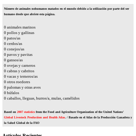
Número de animales nohumanos matados en el mundo debido a la utilización por parte del ser
humano desde que abriste esta página.
0
animales marinos
0
pollos y gallinas
0
patos/as
0
cerdos/as
0
conejos/as
0
pavos y pavitas
0
gansos/as
0
ovejas y carneros
0
cabras y cabritos
0
vacas y terneros/as
0
otros roedores
0
palomas y otras aves
0
búfalos
0
caballos, lleguas, burros/a, mulas, camélidos
Based on
2007 statistics
from the Food and Agriculture Organization of the United Nations'
Global Livestock Production and Health Atlas
. / Basado en el Atlas de la Producción Ganadera y
la Salud Global de la FAO
Artículos Recientes