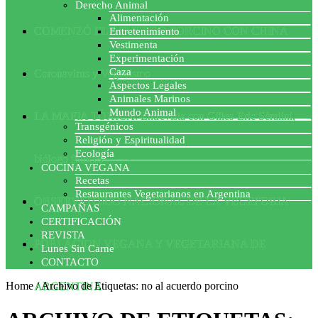
Derecho Animal
Alimentación
COMENZÓ EL ACUERDO PORCINO CON CHINA
Entretenimiento
Vestimenta
Experimentación
Caza
Coronavirus y Veganismo
Aspectos Legales
Animales Marinos
Mundo Animal
LA MAFIA TÓXICA: Entrevista con Gilles-Eric Séralini,
Transgénicos
Religión y Espiritualidad
Ecología
biólogo francés
COCINA VEGANA
Recetas
Restaurantes Vegetarianos en Argentina
OBSERVATORIO NACIONAL DE LA VEGEFOBIA
CAMPAÑAS
CERTIFICACIÓN
REVISTA
POBLACION VEGANA Y VEGETARIANA DE
Lunes Sin Carne
CONTACTO
Home
/
Archivo de Etiquetas: no al acuerdo porcino
ARGENTINA