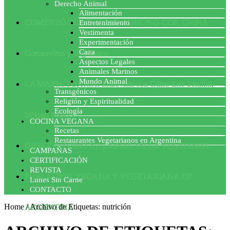
Derecho Animal
Alimentación
COMENZÓ EL ACUERDO PORCINO CON CHINA
Entretenimiento
Vestimenta
Experimentación
Caza
Coronavirus y Veganismo
Aspectos Legales
Animales Marinos
Mundo Animal
LA MAFIA TÓXICA: Entrevista con Gilles-Eric Séralini,
Transgénicos
Religión y Espiritualidad
Ecología
biólogo francés
COCINA VEGANA
Recetas
Restaurantes Vegetarianos en Argentina
OBSERVATORIO NACIONAL DE LA VEGEFOBIA
CAMPAÑAS
CERTIFICACIÓN
REVISTA
POBLACION VEGANA Y VEGETARIANA DE
Lunes Sin Carne
CONTACTO
Home
/
Archivo de Etiquetas: nutrición
ARGENTINA