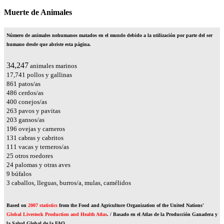
Muerte de Animales
Número de animales nohumanos matados en el mundo debido a la utilización por parte del ser
humano desde que abriste esta página.
38,527
animales marinos
19,958
pollos y gallinas
968
patos/as
546
cerdos/as
450
conejos/as
296
pavos y pavitas
228
gansos/as
220
ovejas y carneros
148
cabras y cabritos
125
vacas y terneros/as
28
otros roedores
27
palomas y otras aves
10
búfalos
4
caballos, lleguas, burros/a, mulas, camélidos
Based on
2007 statistics
from the Food and Agriculture Organization of the United Nations'
Global Livestock Production and Health Atlas
. / Basado en el Atlas de la Producción Ganadera y
la Salud Global de la FAO