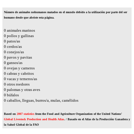
Número de animales nohumanos matados en el mundo debido a la utilización por parte del ser
humano desde que abriste esta página.
0
animales marinos
0
pollos y gallinas
0
patos/as
0
cerdos/as
0
conejos/as
0
pavos y pavitas
0
gansos/as
0
ovejas y carneros
0
cabras y cabritos
0
vacas y terneros/as
0
otros roedores
0
palomas y otras aves
0
búfalos
0
caballos, lleguas, burros/a, mulas, camélidos
Based on
2007 statistics
from the Food and Agriculture Organization of the United Nations'
Global Livestock Production and Health Atlas
. / Basado en el Atlas de la Producción Ganadera y
la Salud Global de la FAO