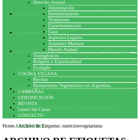
Derecho Animal
Alimentación
COMENZÓ EL ACUERDO PORCINO CON CHINA
Entretenimiento
Vestimenta
Experimentación
Caza
Coronavirus y Veganismo
Aspectos Legales
Animales Marinos
Mundo Animal
LA MAFIA TÓXICA: Entrevista con Gilles-Eric Séralini,
Transgénicos
Religión y Espiritualidad
Ecología
biólogo francés
COCINA VEGANA
Recetas
Restaurantes Vegetarianos en Argentina
OBSERVATORIO NACIONAL DE LA VEGEFOBIA
CAMPAÑAS
CERTIFICACIÓN
REVISTA
POBLACION VEGANA Y VEGETARIANA DE
Lunes Sin Carne
CONTACTO
Home
/
Archivo de Etiquetas: nutricionvegetariana
ARGENTINA