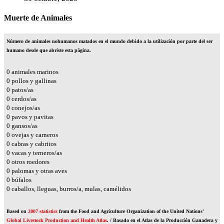
Muerte de Animales
Número de animales nohumanos matados en el mundo debido a la utilización por parte del ser
humano desde que abriste esta página.
0
animales marinos
0
pollos y gallinas
0
patos/as
0
cerdos/as
0
conejos/as
0
pavos y pavitas
0
gansos/as
0
ovejas y carneros
0
cabras y cabritos
0
vacas y terneros/as
0
otros roedores
0
palomas y otras aves
0
búfalos
0
caballos, lleguas, burros/a, mulas, camélidos
Based on
2007 statistics
from the Food and Agriculture Organization of the United Nations'
Global Livestock Production and Health Atlas
. / Basado en el Atlas de la Producción Ganadera y