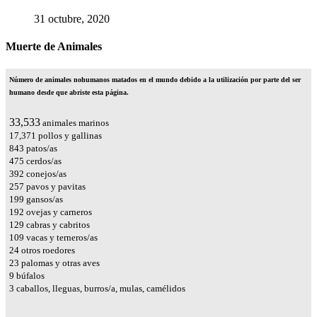
31 octubre, 2020
Muerte de Animales
Número de animales nohumanos matados en el mundo debido a la utilización por parte del ser
humano desde que abriste esta página.
37,100
animales marinos
19,219
pollos y gallinas
932
patos/as
526
cerdos/as
434
conejos/as
285
pavos y pavitas
220
gansos/as
212
ovejas y carneros
142
cabras y cabritos
120
vacas y terneros/as
27
otros roedores
26
palomas y otras aves
9
búfalos
4
caballos, lleguas, burros/a, mulas, camélidos