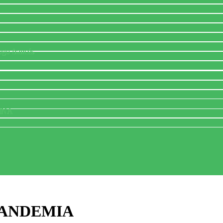
ogo francés
INA
ANDEMIA