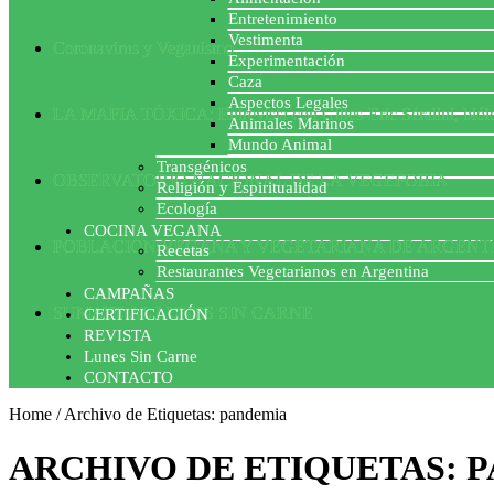
Entretenimiento
Vestimenta
Coronavirus y Veganismo
Experimentación
Caza
Aspectos Legales
LA MAFIA TÓXICA: Entrevista con Gilles-Eric Séralini, biól
Animales Marinos
Mundo Animal
Transgénicos
OBSERVATORIO NACIONAL DE LA VEGEFOBIA
Religión y Espiritualidad
Ecología
COCINA VEGANA
POBLACION VEGANA Y VEGETARIANA DE ARGENT
Recetas
Restaurantes Vegetarianos en Argentina
CAMPAÑAS
SUMATE AL LUNES SIN CARNE
CERTIFICACIÓN
REVISTA
Lunes Sin Carne
CONTACTO
Home
/
Archivo de Etiquetas: pandemia
ARCHIVO DE ETIQUETAS:
P