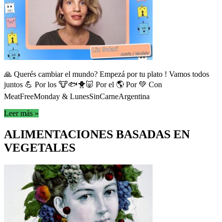
🙏 Querés cambiar el mundo? Empezá por tu plato ! Vamos todos
juntos 💪 Por los 🐮🐟🐥🐷 Por el 🌎 Por 💚 Con
MeatFreeMonday & LunesSinCarneArgentina
Leer más »
ALIMENTACIONES BASADAS EN
VEGETALES