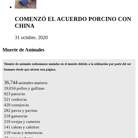
COMENZÓ EL ACUERDO PORCINO CON
CHINA
31 octubre, 2020
Muerte de Animales
Número de animales nohumanos matados en el mundo debido a la utilización por parte del ser
humano desde que abriste esta página.
42,808
animales marinos
22,176
pollos y gallinas
1,076
patos/as
607
cerdos/as
500
conejos/as
329
pavos y pavitas
254
gansos/as
245
ovejas y carneros
164
cabras y cabritos
139
vacas y terneros/as