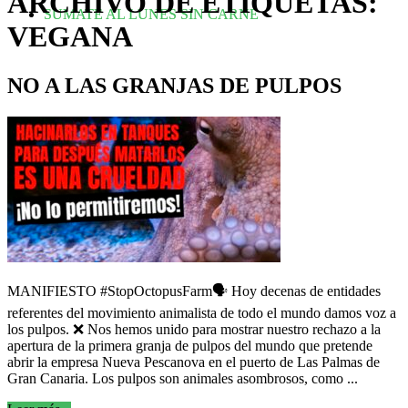
ARCHIVO DE ETIQUETAS:
SUMATE AL LUNES SIN CARNE
VEGANA
NO A LAS GRANJAS DE PULPOS
MANIFIESTO #StopOctopusFarm🗣️ Hoy decenas de entidades
referentes del movimiento animalista de todo el mundo damos voz a
los pulpos. ❌ Nos hemos unido para mostrar nuestro rechazo a la
apertura de la primera granja de pulpos del mundo que pretende
abrir la empresa Nueva Pescanova en el puerto de Las Palmas de
Gran Canaria. Los pulpos son animales asombrosos, como ...