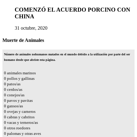
COMENZÓ EL ACUERDO PORCINO CON
CHINA
31 octubre, 2020
Muerte de Animales
Número de animales nohumanos matados en el mundo debido a la utilización por parte del ser
humano desde que abriste esta página.
0
animales marinos
0
pollos y gallinas
0
patos/as
0
cerdos/as
0
conejos/as
0
pavos y pavitas
0
gansos/as
0
ovejas y carneros
0
cabras y cabritos
0
vacas y terneros/as
0
otros roedores
0
palomas y otras aves