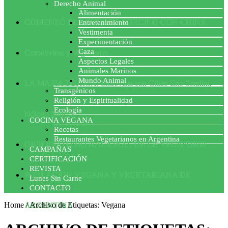
Derecho Animal
Alimentación
COMENZÓ EL ACUERDO PORCINO CON CHINA
Entretenimiento
Vestimenta
Experimentación
Caza
Coronavirus y Veganismo
Aspectos Legales
Animales Marinos
Mundo Animal
LA MAFIA TÓXICA: Entrevista con Gilles-Eric Séralini,
Transgénicos
Religión y Espiritualidad
Ecología
biólogo francés
COCINA VEGANA
Recetas
Restaurantes Vegetarianos en Argentina
OBSERVATORIO NACIONAL DE LA VEGEFOBIA
CAMPAÑAS
CERTIFICACIÓN
REVISTA
POBLACION VEGANA Y VEGETARIANA DE
Lunes Sin Carne
CONTACTO
Home
/
Archivo de Etiquetas: Vegana
ARGENTINA