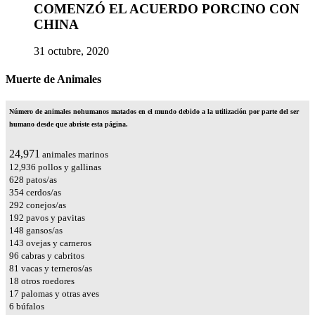
COMENZÓ EL ACUERDO PORCINO CON
CHINA
31 octubre, 2020
Muerte de Animales
Número de animales nohumanos matados en el mundo debido a la utilización por parte del ser
humano desde que abriste esta página.
28,539
animales marinos
14,784
pollos y gallinas
717
patos/as
405
cerdos/as
334
conejos/as
219
pavos y pavitas
169
gansos/as
163
ovejas y carneros
109
cabras y cabritos
93
vacas y terneros/as
21
otros roedores
20
palomas y otras aves
7
búfalos