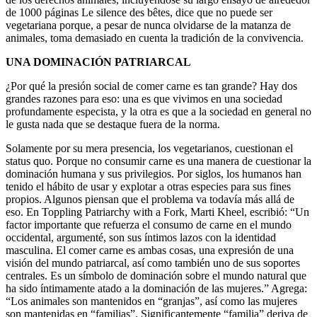
de 1000 páginas Le silence des bêtes, dice que no puede ser
vegetariana porque, a pesar de nunca olvidarse de la matanza de
animales, toma demasiado en cuenta la tradición de la convivencia.
UNA DOMINACIÓN PATRIARCAL
¿Por qué la presión social de comer carne es tan grande? Hay dos
grandes razones para eso: una es que vivimos en una sociedad
profundamente especista, y la otra es que a la sociedad en general no
le gusta nada que se destaque fuera de la norma.
Solamente por su mera presencia, los vegetarianos, cuestionan el
status quo. Porque no consumir carne es una manera de cuestionar la
dominación humana y sus privilegios. Por siglos, los humanos han
tenido el hábito de usar y explotar a otras especies para sus fines
propios. Algunos piensan que el problema va todavía más allá de
eso. En Toppling Patriarchy with a Fork, Marti Kheel, escribió: “Un
factor importante que refuerza el consumo de carne en el mundo
occidental, argumenté, son sus íntimos lazos con la identidad
masculina. El comer carne es ambas cosas, una expresión de una
visión del mundo patriarcal, así como también uno de sus soportes
centrales. Es un símbolo de dominación sobre el mundo natural que
ha sido íntimamente atado a la dominación de las mujeres.” Agrega:
“Los animales son mantenidos en “granjas”, así como las mujeres
son mantenidas en “familias”. Significantemente “familia” deriva de