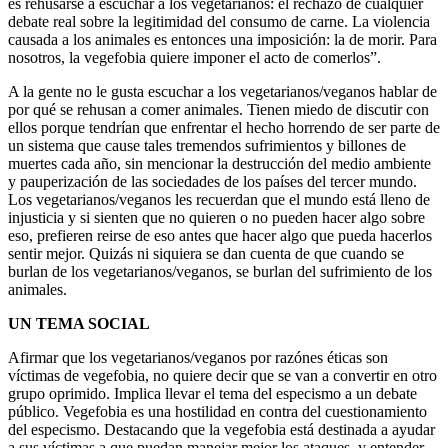
es rehusarse a escuchar a los vegetarianos: el rechazo de cualquier
debate real sobre la legitimidad del consumo de carne. La violencia
causada a los animales es entonces una imposición: la de morir. Para
nosotros, la vegefobia quiere imponer el acto de comerlos”.
A la gente no le gusta escuchar a los vegetarianos/veganos hablar de
por qué se rehusan a comer animales. Tienen miedo de discutir con
ellos porque tendrían que enfrentar el hecho horrendo de ser parte de
un sistema que cause tales tremendos sufrimientos y billones de
muertes cada año, sin mencionar la destrucción del medio ambiente
y pauperización de las sociedades de los países del tercer mundo.
Los vegetarianos/veganos les recuerdan que el mundo está lleno de
injusticia y si sienten que no quieren o no pueden hacer algo sobre
eso, prefieren reirse de eso antes que hacer algo que pueda hacerlos
sentir mejor. Quizás ni siquiera se dan cuenta de que cuando se
burlan de los vegetarianos/veganos, se burlan del sufrimiento de los
animales.
UN TEMA SOCIAL
Afirmar que los vegetarianos/veganos por razónes éticas son
víctimas de vegefobia, no quiere decir que se van a convertir en otro
grupo oprimido. Implica llevar el tema del especismo a un debate
público. Vegefobia es una hostilidad en contra del cuestionamiento
del especismo. Destacando que la vegefobia está destinada a ayudar
a sus víctimas a que puedan manejar mejor los ataques, y entender