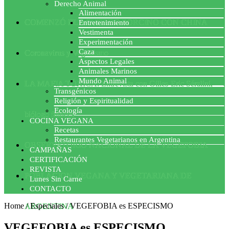
Derecho Animal
Alimentación
COMENZÓ EL ACUERDO PORCINO CON CHINA
Entretenimiento
Vestimenta
Experimentación
Caza
Coronavirus y Veganismo
Aspectos Legales
Animales Marinos
Mundo Animal
LA MAFIA TÓXICA: Entrevista con Gilles-Eric Séralini,
Transgénicos
Religión y Espiritualidad
Ecología
biólogo francés
COCINA VEGANA
Recetas
Restaurantes Vegetarianos en Argentina
OBSERVATORIO NACIONAL DE LA VEGEFOBIA
CAMPAÑAS
CERTIFICACIÓN
REVISTA
POBLACION VEGANA Y VEGETARIANA DE
Lunes Sin Carne
CONTACTO
Home
/
Especiales
/
VEGEFOBIA es ESPECISMO
ARGENTINA
VEGEFOBIA es ESPECISMO