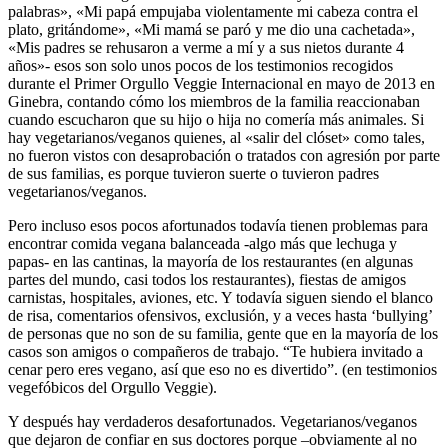
palabras», «Mi papá empujaba violentamente mi cabeza contra el
plato, gritándome», «Mi mamá se paró y me dio una cachetada»,
«Mis padres se rehusaron a verme a mí y a sus nietos durante 4
años»- esos son solo unos pocos de los testimonios recogidos
durante el Primer Orgullo Veggie Internacional en mayo de 2013 en
Ginebra, contando cómo los miembros de la familia reaccionaban
cuando escucharon que su hijo o hija no comería más animales. Si
hay vegetarianos/veganos quienes, al «salir del clóset» como tales,
no fueron vistos con desaprobación o tratados con agresión por parte
de sus familias, es porque tuvieron suerte o tuvieron padres
vegetarianos/veganos.
Pero incluso esos pocos afortunados todavía tienen problemas para
encontrar comida vegana balanceada -algo más que lechuga y
papas- en las cantinas, la mayoría de los restaurantes (en algunas
partes del mundo, casi todos los restaurantes), fiestas de amigos
carnistas, hospitales, aviones, etc. Y todavía siguen siendo el blanco
de risa, comentarios ofensivos, exclusión, y a veces hasta ‘bullying’
de personas que no son de su familia, gente que en la mayoría de los
casos son amigos o compañeros de trabajo. “Te hubiera invitado a
cenar pero eres vegano, así que eso no es divertido”. (en testimonios
vegefóbicos del Orgullo Veggie).
Y después hay verdaderos desafortunados. Vegetarianos/veganos
que dejaron de confiar en sus doctores porque –obviamente al no