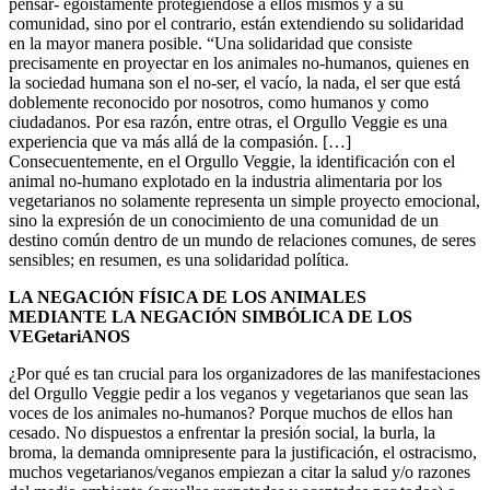
pensar- egoístamente protegiéndose a ellos mismos y a su
comunidad, sino por el contrario, están extendiendo su solidaridad
en la mayor manera posible. “Una solidaridad que consiste
precisamente en proyectar en los animales no-humanos, quienes en
la sociedad humana son el no-ser, el vacío, la nada, el ser que está
doblemente reconocido por nosotros, como humanos y como
ciudadanos. Por esa razón, entre otras, el Orgullo Veggie es una
experiencia que va más allá de la compasión. […]
Consecuentemente, en el Orgullo Veggie, la identificación con el
animal no-humano explotado en la industria alimentaria por los
vegetarianos no solamente representa un simple proyecto emocional,
sino la expresión de un conocimiento de una comunidad de un
destino común dentro de un mundo de relaciones comunes, de seres
sensibles; en resumen, es una solidaridad política.
LA NEGACIÓN FÍSICA DE LOS ANIMALES
MEDIANTE LA NEGACIÓN SIMBÓLICA DE LOS
VEGetariANOS
¿Por qué es tan crucial para los organizadores de las manifestaciones
del Orgullo Veggie pedir a los veganos y vegetarianos que sean las
voces de los animales no-humanos? Porque muchos de ellos han
cesado. No dispuestos a enfrentar la presión social, la burla, la
broma, la demanda omnipresente para la justificación, el ostracismo,
muchos vegetarianos/veganos empiezan a citar la salud y/o razones