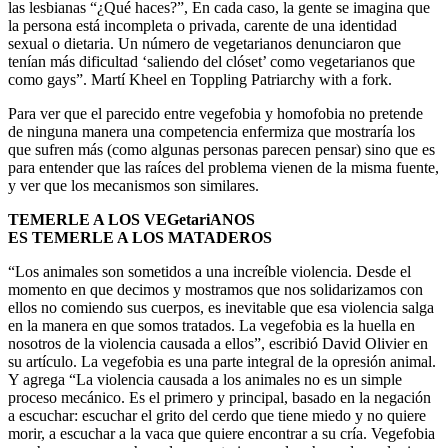
las lesbianas “¿Qué haces?”, En cada caso, la gente se imagina que
la persona está incompleta o privada, carente de una identidad
sexual o dietaria. Un número de vegetarianos denunciaron que
tenían más dificultad ‘saliendo del clóset’ como vegetarianos que
como gays”. Martí Kheel en Toppling Patriarchy with a fork.
Para ver que el parecido entre vegefobia y homofobia no pretende
de ninguna manera una competencia enfermiza que mostraría los
que sufren más (como algunas personas parecen pensar) sino que es
para entender que las raíces del problema vienen de la misma fuente,
y ver que los mecanismos son similares.
TEMERLE A LOS VEGetariANOS
ES TEMERLE A LOS MATADEROS
“Los animales son sometidos a una increíble violencia. Desde el
momento en que decimos y mostramos que nos solidarizamos con
ellos no comiendo sus cuerpos, es inevitable que esa violencia salga
en la manera en que somos tratados. La vegefobia es la huella en
nosotros de la violencia causada a ellos”, escribió David Olivier en
su artículo. La vegefobia es una parte integral de la opresión animal.
Y agrega “La violencia causada a los animales no es un simple
proceso mecánico. Es el primero y principal, basado en la negación
a escuchar: escuchar el grito del cerdo que tiene miedo y no quiere
morir, a escuchar a la vaca que quiere encontrar a su cría. Vegefobia