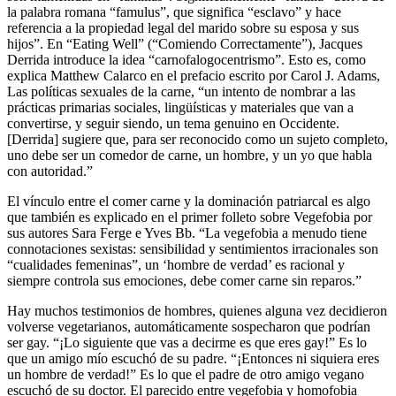
la palabra romana “famulus”, que significa “esclavo” y hace
referencia a la propiedad legal del marido sobre su esposa y sus
hijos”. En “Eating Well” (“Comiendo Correctamente”), Jacques
Derrida introduce la idea “carnofalogocentrismo”. Esto es, como
explica Matthew Calarco en el prefacio escrito por Carol J. Adams,
Las políticas sexuales de la carne, “un intento de nombrar a las
prácticas primarias sociales, lingüísticas y materiales que van a
convertirse, y seguir siendo, un tema genuino en Occidente.
[Derrida] sugiere que, para ser reconocido como un sujeto completo,
uno debe ser un comedor de carne, un hombre, y un yo que habla
con autoridad.”
El vínculo entre el comer carne y la dominación patriarcal es algo
que también es explicado en el primer folleto sobre Vegefobia por
sus autores Sara Ferge e Yves Bb. “La vegefobia a menudo tiene
connotaciones sexistas: sensibilidad y sentimientos irracionales son
“cualidades femeninas”, un ‘hombre de verdad’ es racional y
siempre controla sus emociones, debe comer carne sin reparos.”
Hay muchos testimonios de hombres, quienes alguna vez decidieron
volverse vegetarianos, automáticamente sospecharon que podrían
ser gay. “¡Lo siguiente que vas a decirme es que eres gay!” Es lo
que un amigo mío escuchó de su padre. “¡Entonces ni siquiera eres
un hombre de verdad!” Es lo que el padre de otro amigo vegano
escuchó de su doctor. El parecido entre vegefobia y homofobia