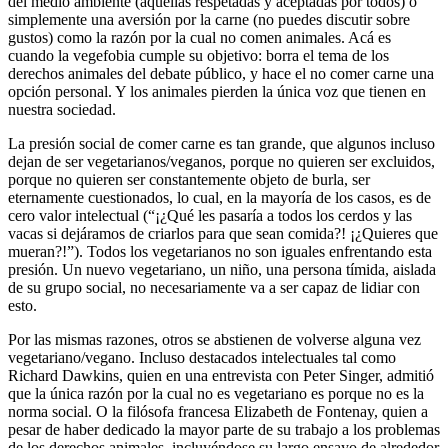
del medio ambiente (aquellas respetadas y aceptadas por todos) o
simplemente una aversión por la carne (no puedes discutir sobre
gustos) como la razón por la cual no comen animales. Acá es
cuando la vegefobia cumple su objetivo: borra el tema de los
derechos animales del debate público, y hace el no comer carne una
opción personal. Y los animales pierden la única voz que tienen en
nuestra sociedad.
La presión social de comer carne es tan grande, que algunos incluso
dejan de ser vegetarianos/veganos, porque no quieren ser excluidos,
porque no quieren ser constantemente objeto de burla, ser
eternamente cuestionados, lo cual, en la mayoría de los casos, es de
cero valor intelectual (“¡¿Qué les pasaría a todos los cerdos y las
vacas si dejáramos de criarlos para que sean comida?! ¡¿Quieres que
mueran?!”). Todos los vegetarianos no son iguales enfrentando esta
presión. Un nuevo vegetariano, un niño, una persona tímida, aislada
de su grupo social, no necesariamente va a ser capaz de lidiar con
esto.
Por las mismas razones, otros se abstienen de volverse alguna vez
vegetariano/vegano. Incluso destacados intelectuales tal como
Richard Dawkins, quien en una entrevista con Peter Singer, admitió
que la única razón por la cual no es vegetariano es porque no es la
norma social. O la filósofa francesa Elizabeth de Fontenay, quien a
pesar de haber dedicado la mayor parte de su trabajo a los problemas
de los derechos animales, incluyéndose su largo ensayo de alrededor