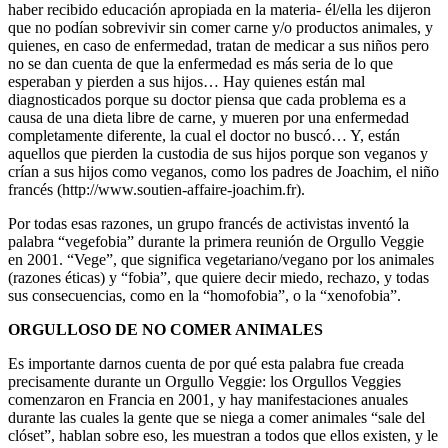
haber recibido educación apropiada en la materia- él/ella les dijeron
que no podían sobrevivir sin comer carne y/o productos animales, y
quienes, en caso de enfermedad, tratan de medicar a sus niños pero
no se dan cuenta de que la enfermedad es más seria de lo que
esperaban y pierden a sus hijos… Hay quienes están mal
diagnosticados porque su doctor piensa que cada problema es a
causa de una dieta libre de carne, y mueren por una enfermedad
completamente diferente, la cual el doctor no buscó… Y, están
aquellos que pierden la custodia de sus hijos porque son veganos y
crían a sus hijos como veganos, como los padres de Joachim, el niño
francés (
http://www.soutien-affaire-joachim.fr
).
Por todas esas razones, un grupo francés de activistas inventó la
palabra “vegefobia” durante la primera reunión de Orgullo Veggie
en 2001. “Vege”, que significa vegetariano/vegano por los animales
(razones éticas) y “fobia”, que quiere decir miedo, rechazo, y todas
sus consecuencias, como en la “homofobia”, o la “xenofobia”.
ORGULLOSO DE NO COMER ANIMALES
Es importante darnos cuenta de por qué esta palabra fue creada
precisamente durante un Orgullo Veggie: los Orgullos Veggies
comenzaron en Francia en 2001, y hay manifestaciones anuales
durante las cuales la gente que se niega a comer animales “sale del
clóset”, hablan sobre eso, les muestran a todos que ellos existen, y le