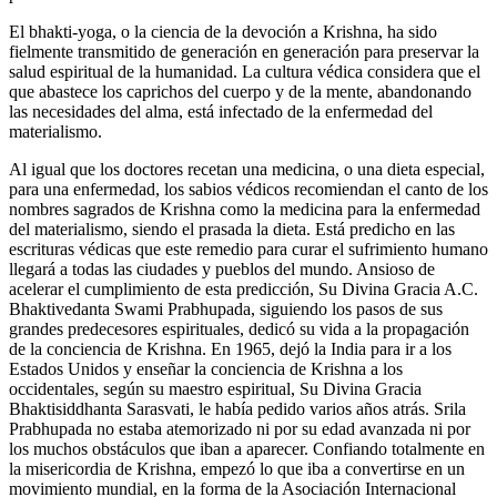
El bhakti-yoga, o la ciencia de la devoción a Krishna, ha sido
fielmente transmitido de generación en generación para preservar la
salud espiritual de la humanidad. La cultura védica considera que el
que abastece los caprichos del cuerpo y de la mente, abandonando
las necesidades del alma, está infectado de la enfermedad del
materialismo.
Al igual que los doctores recetan una medicina, o una dieta especial,
para una enfermedad, los sabios védicos recomiendan el canto de los
nombres sagrados de Krishna como la medicina para la enfermedad
del materialismo, siendo el prasada la dieta. Está predicho en las
escrituras védicas que este remedio para curar el sufrimiento humano
llegará a todas las ciudades y pueblos del mundo. Ansioso de
acelerar el cumplimiento de esta predicción, Su Divina Gracia A.C.
Bhaktivedanta Swami Prabhupada, siguiendo los pasos de sus
grandes predecesores espirituales, dedicó su vida a la propagación
de la conciencia de Krishna. En 1965, dejó la India para ir a los
Estados Unidos y enseñar la conciencia de Krishna a los
occidentales, según su maestro espiritual, Su Divina Gracia
Bhaktisiddhanta Sarasvati, le había pedido varios años atrás. Srila
Prabhupada no estaba atemorizado ni por su edad avanzada ni por
los muchos obstáculos que iban a aparecer. Confiando totalmente en
la misericordia de Krishna, empezó lo que iba a convertirse en un
movimiento mundial, en la forma de la Asociación Internacional