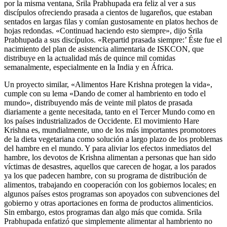
por la misma ventana, Srila Prabhupada era feliz al ver a sus
discípulos ofreciendo prasada a cientos de lugareños, que estaban
sentados en largas filas y comían gustosamente en platos hechos de
hojas redondas. «Continuad haciendo esto siempre», dijo Srila
Prabhupada a sus discípulos. «Repartid prasada siempre:’ Éste fue el
nacimiento del plan de asistencia alimentaria de ISKCON, que
distribuye en la actualidad más de quince mil comidas
semanalmente, especialmente en la India y en África.
Un proyecto similar, «Alimentos Hare Krishna protegen la vida»,
cumple con su lema «Dando de comer al hambriento en todo el
mundo», distribuyendo más de veinte mil platos de prasada
diariamente a gente necesitada, tanto en el Tercer Mundo como en
los países industrializados de Occidente. El movimiento Hare
Krishna es, mundialmente, uno de los más importantes promotores
de la dieta vegetariana como solución a largo plazo de los problemas
del hambre en el mundo. Y para aliviar los efectos inmediatos del
hambre, los devotos de Krishna alimentan a personas que han sido
víctimas de desastres, aquellos que carecen de hogar, a los parados
ya los que padecen hambre, con su programa de distribución de
alimentos, trabajando en cooperación con los gobiernos locales; en
algunos países estos programas son apoyados con subvenciones del
gobierno y otras aportaciones en forma de productos alimenticios.
Sin embargo, estos programas dan algo más que comida. Srila
Prabhupada enfatizó que simplemente alimentar al hambriento no