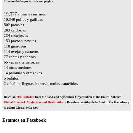
humano desde que abriste esta página.
23,545
animales marinos
12,197
pollos y gallinas
592
patos/as
334
cerdos/as
275
conejos/as
181
pavos y pavitas
139
gansos/as
135
ovejas y carneros
90
cabras y cabritos
76
vacas y terneros/as
17
otros roedores
16
palomas y otras aves
6
búfalos
2
caballos, lleguas, burros/a, mulas, camélidos
Based on
2007 statistics
from the Food and Agriculture Organization of the United Nations'
Global Livestock Production and Health Atlas
. / Basado en el Atlas de la Producción Ganadera y
la Salud Global de la FAO
Estamos en Facebook