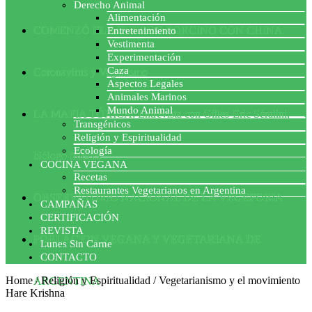
Derecho Animal
Alimentación
COMENZÓ EL ACUERDO PORCINO CON CHINA
Entretenimiento
Vestimenta
Experimentación
Caza
Coronavirus y Veganismo
Aspectos Legales
Animales Marinos
Mundo Animal
LA MAFIA TÓXICA: Entrevista con Gilles-Eric Séralini,
Transgénicos
Religión y Espiritualidad
Ecología
biólogo francés
COCINA VEGANA
Recetas
Restaurantes Vegetarianos en Argentina
OBSERVATORIO NACIONAL DE LA VEGEFOBIA
CAMPAÑAS
CERTIFICACIÓN
REVISTA
POBLACION VEGANA Y VEGETARIANA DE
Lunes Sin Carne
CONTACTO
Home
/
Religión y Espiritualidad
/
Vegetarianismo y el movimiento
ARGENTINA
Hare Krishna