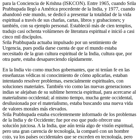
para la Conciencia de Krishna (ISKCON). Entre 1965, cuando Srila
Prabhupada llegó a América procedente de la India, y 1977, cuando
abandonó este mundo, se dedicó a presentar la totalidad de la vida
espiritual a través de sus charlas, cartas, libros y grabaciones; y
también, con su ejemplo personal. Estableció más de cien templos,
tradujo casi ochenta volúmenes de literatura espiritual e inició a casi
cinco mil discípulos.
Srila Prabhupada actuaba impulsado por un sentimiento de
Urgencia, pues podía darse cuenta de que el mundo estaba
necesitado de la gran cultura espiritual de la India, cultura que, por
otra parte, estaba desapareciendo rápidamente.
En la India vio como muchos gobernantes, que ni tenían fe en las
enseñanzas védicas ni conocimiento de cómo aplicarlas, estaban
intentando resolver problemas, esencialmente espirituales, con
soluciones materiales. También vio como las nuevas generaciones
indias se alejaban de su sublime herencia espiritual, para acercarse al
materialismo occidental; al mismo tiempo, mucha gente occidental,
desilusionada por el materialismo, estaba buscando una nueva vida
de valores morales más elevados.
Srila Prabhupada estaba excelentemente informado de los problemas
de la India y de Occidente; fue por eso que pudo ofrecer una
solución juiciosa. A la India, que aún tenía algo de visión espiritual,
pero una gran carencia de tecnología, la comparó con un hombre
cojo, ya los países occidentales que se exceden en tecnología, pero