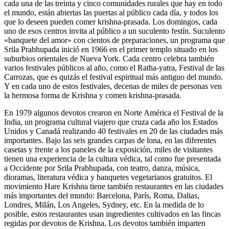
cada una de las treinta y cinco comunidades rurales que hay en todo
el mundo, están abiertas las puertas al público cada día, y todos los
que lo deseen pueden comer krishna-prasada. Los domingos, cada
uno de esos centros invita al público a un suculento festín. Suculento
«banquete del amor» con cientos de preparaciones, un programa que
Srila Prabhupada inició en 1966 en el primer templo situado en los
suburbios orientales de Nueva York. Cada centro celebra también
varios festivales públicos al año, como el Ratha-yatra, Festival de las
Carrozas, que es quizás el festival espiritual más antiguo del mundo.
Y en cada uno de estos festivales, decenas de miles de personas ven
la hermosa forma de Krishna y comen krishna-prasada.
En 1979 algunos devotos crearon en Norte América el Festival de la
India, un programa cultural viajero que cruza cada año los Estados
Unidos y Canadá realizando 40 festivales en 20 de las ciudades más
importantes. Bajo las seis grandes carpas de lona, en las diferentes
casetas y frente a los paneles de la exposición, miles de visitantes
tienen una experiencia de la cultura védica, tal como fue presentada
a Occidente por Srila Prabhupada, con teatro, danza, música,
dioramas, literatura védica y banquetes vegetarianos gratuitos. El
movimiento Hare Krishna tiene también restaurantes en las ciudades
más importantes del mundo: Barcelona, París, Roma, Dalias,
Londres, Milán, Los Angeles, Sydney, etc. En la medida de lo
posible, estos restaurantes usan ingredientes cultivados en las fincas
regidas por devotos de Krishna. Los devotos también imparten