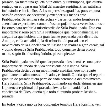
prasada, ya fuera una galleta o un dulce, y Prabhupada, que estaba
sentado en el vyasasana (sitial del maestro espiritual), les satisfacía
inclinándose hacia ellos. A las mujeres les agradaba, pues era una
ocasión especial de acercarse y extender sus manos ante
Prabhupada. Se sentían satisfechas y castas. Grandes hombres se
acercaban expectantes, como niños, empujándose a veces los unos a
los otros para recibir la misericordia de Srila Prabhupada. Esto era
importante y serio para Srila Prabhupada que, personalmente, se
aseguraba que hubiera una gran fuente preparada para distribuir.
Aunque, en la actualidad, la distribución de prasada en el
movimiento de la Conciencia de Krishna se realiza a gran escala, tal
y como deseaba Srila Prabhupada, todo comenzó de su propia
mano, según iba distribuyéndolo, pieza a pieza.»
Srila Prabhupada enseñó que dar prasada a los demás es una parte
importante del modo de vida consciente de Krishna. Srila
Prabhupada decía que un movimiento espiritual que no reparte
gratuitamente alimentos santificados, es inútil. Quería que el reparto
gratuito de prasada fuera parte de cada ceremonia del movimiento
Hare Krishna. Srila Prabhupada, confiando sin duda alguna en que
la potencia espiritual del prasada eleva a la humanidad a la
conciencia de Dios, quería que todo el mundo probara krishna-
prasada.
En todos y cada uno de los doscientos templos Hare Krishna, yen