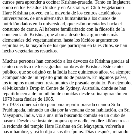
cursos para aprender a cocinar Krishna-prasada. Tanto en Inglaterra
como en los Estados Unidos y en Australia, el Club Vegetariano
Hare Krishna provee, en la mayoría de los centros académicos
universitarios, de una alternativa humanitaria a los cursos de
nutrición dados en la universidad, que están orientados hacia el
consumo de carne. Al haberse familiarizado con la filosofía de la
conciencia de Krishna, que abarca desde los argumentos más
elementales del vegetarianismo, hasta los lúcidos argumentos
espirituales, la mayoría de los que participan en tales clubs, se han
hecho vegetarianos resueltos.
Muchas personas han conocido a los devotos de Krishna gracias al
canto colectivo de los sagrados nombres de Krishna. Este canto
público, que se originó en la India hace quinientos años, va siempre
acompañado de un reparto gratuito de prasada. En algunos países,
los templos mantienen restaurantes de prasada gratuito. Por ejemplo,
el Mukunda’s Drop-in Centre de Sydney, Australia, donde se han
repartido cerca de un millón de comidas desde su inauguración en
1978 hasta finales de 1985.
En 1973 comenzó otro plan para repartir prasada cuando Srila
Prabhupada, mirando un día por la ventana de su habitación, en Sri
Mayapura, India, vio a una niña buscando comida en un cubo de
basura. Desde ese instante propuso que nadie, en diez kilómetros a
la redonda del templo Hare Krishna en Sri Mayapura, volvería a
pasar hambre, y así lo dijo a sus discípulos. Días después, mirando