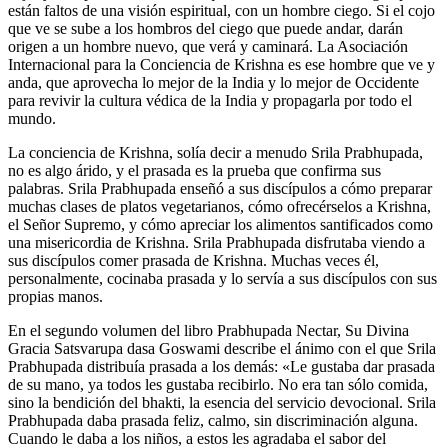
están faltos de una visión espiritual, con un hombre ciego. Si el cojo
que ve se sube a los hombros del ciego que puede andar, darán
origen a un hombre nuevo, que verá y caminará. La Asociación
Internacional para la Conciencia de Krishna es ese hombre que ve y
anda, que aprovecha lo mejor de la India y lo mejor de Occidente
para revivir la cultura védica de la India y propagarla por todo el
mundo.
La conciencia de Krishna, solía decir a menudo Srila Prabhupada,
no es algo árido, y el prasada es la prueba que confirma sus
palabras. Srila Prabhupada enseñó a sus discípulos a cómo preparar
muchas clases de platos vegetarianos, cómo ofrecérselos a Krishna,
el Señor Supremo, y cómo apreciar los alimentos santificados como
una misericordia de Krishna. Srila Prabhupada disfrutaba viendo a
sus discípulos comer prasada de Krishna. Muchas veces él,
personalmente, cocinaba prasada y lo servía a sus discípulos con sus
propias manos.
En el segundo volumen del libro Prabhupada Nectar, Su Divina
Gracia Satsvarupa dasa Goswami describe el ánimo con el que Srila
Prabhupada distribuía prasada a los demás: «Le gustaba dar prasada
de su mano, ya todos les gustaba recibirlo. No era tan sólo comida,
sino la bendición del bhakti, la esencia del servicio devocional. Srila
Prabhupada daba prasada feliz, calmo, sin discriminación alguna.
Cuando le daba a los niños, a estos les agradaba el sabor del