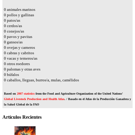
0
animales marinos
0
pollos y gallinas
0
patos/as
0
cerdos/as
0
conejos/as
0
pavos y pavitas
0
gansos/as
0
ovejas y carneros
0
cabras y cabritos
0
vacas y terneros/as
0
otros roedores
0
palomas y otras aves
0
búfalos
0
caballos, lleguas, burros/a, mulas, camélidos
Based on
2007 statistics
from the Food and Agriculture Organization of the United Nations'
Global Livestock Production and Health Atlas
. / Basado en el Atlas de la Producción Ganadera y
la Salud Global de la FAO
Artículos Recientes