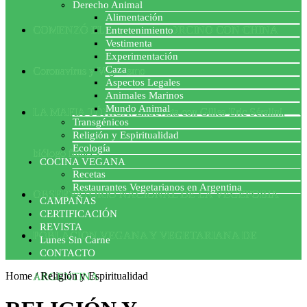
Derecho Animal
Alimentación
COMENZÓ EL ACUERDO PORCINO CON CHINA
Entretenimiento
Vestimenta
Experimentación
Caza
Coronavirus y Veganismo
Aspectos Legales
Animales Marinos
Mundo Animal
LA MAFIA TÓXICA: Entrevista con Gilles-Eric Séralini,
Transgénicos
Religión y Espiritualidad
Ecología
biólogo francés
COCINA VEGANA
Recetas
Restaurantes Vegetarianos en Argentina
OBSERVATORIO NACIONAL DE LA VEGEFOBIA
CAMPAÑAS
CERTIFICACIÓN
REVISTA
POBLACION VEGANA Y VEGETARIANA DE
Lunes Sin Carne
CONTACTO
Home
/
Religión y Espiritualidad
ARGENTINA