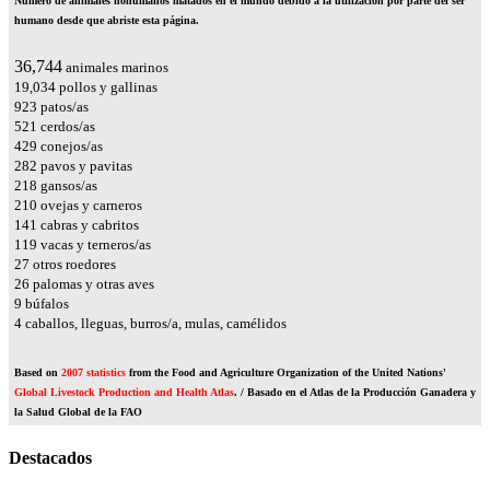
Número de animales nohumanos matados en el mundo debido a la utilización por parte del ser
humano desde que abriste esta página.
41,738
animales marinos
21,622
pollos y gallinas
1,049
patos/as
592
cerdos/as
488
conejos/as
320
pavos y pavitas
247
gansos/as
239
ovejas y carneros
160
cabras y cabritos
135
vacas y terneros/as
30
otros roedores
29
palomas y otras aves
11
búfalos
4
caballos, lleguas, burros/a, mulas, camélidos
Based on
2007 statistics
from the Food and Agriculture Organization of the United Nations'
Global Livestock Production and Health Atlas
. / Basado en el Atlas de la Producción Ganadera y
la Salud Global de la FAO
Destacados