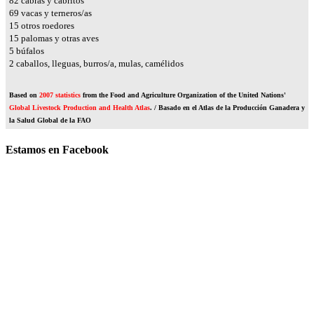
98
cabras y cabritos
83
vacas y terneros/as
19
otros roedores
18
palomas y otras aves
7
búfalos
3
caballos, lleguas, burros/a, mulas, camélidos
Based on
2007 statistics
from the Food and Agriculture Organization of the United Nations'
Global Livestock Production and Health Atlas
. / Basado en el Atlas de la Producción Ganadera y
la Salud Global de la FAO
Estamos en Facebook