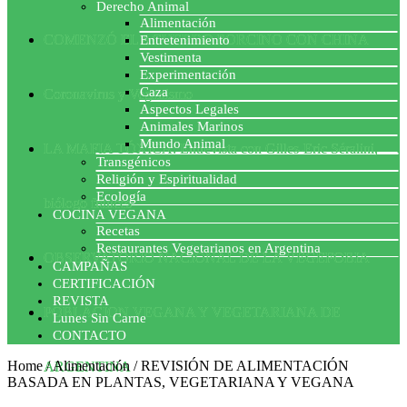
Derecho Animal
Alimentación
COMENZÓ EL ACUERDO PORCINO CON CHINA
Entretenimiento
Vestimenta
Experimentación
Caza
Coronavirus y Veganismo
Aspectos Legales
Animales Marinos
Mundo Animal
LA MAFIA TÓXICA: Entrevista con Gilles-Eric Séralini,
Transgénicos
Religión y Espiritualidad
Ecología
biólogo francés
COCINA VEGANA
Recetas
Restaurantes Vegetarianos en Argentina
OBSERVATORIO NACIONAL DE LA VEGEFOBIA
CAMPAÑAS
CERTIFICACIÓN
REVISTA
POBLACION VEGANA Y VEGETARIANA DE
Lunes Sin Carne
CONTACTO
Home
/
Alimentación
/
REVISIÓN DE ALIMENTACIÓN
ARGENTINA
BASADA EN PLANTAS, VEGETARIANA Y VEGANA