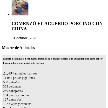
COMENZÓ EL ACUERDO PORCINO CON
CHINA
31 octubre, 2020
Muerte de Animales
Número de animales nohumanos matados en el mundo debido a la utilización por parte del ser
humano desde que abriste esta página.
25,685
animales marinos
13,306
pollos y gallinas
646
patos/as
364
cerdos/as
300
conejos/as
197
pavos y pavitas
152
gansos/as
147
ovejas y carneros