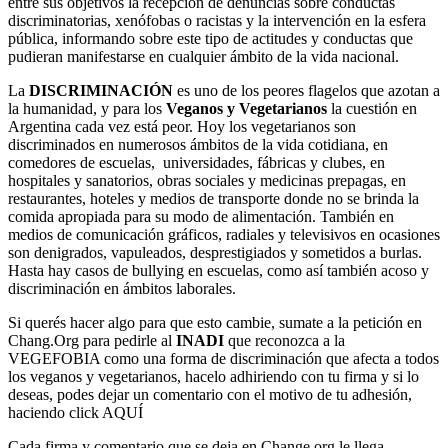
entre sus objetivos la recepción de denuncias sobre conductas
discriminatorias, xenófobas o racistas y la intervención en la esfera
pública, informando sobre este tipo de actitudes y conductas que
pudieran manifestarse en cualquier ámbito de la vida nacional.
La
DISCRIMINACIÓN
es uno de los peores flagelos que azotan a
la humanidad, y para los
Veganos y Vegetarianos
la cuestión en
Argentina cada vez está peor. Hoy los vegetarianos son
discriminados en numerosos ámbitos de la vida cotidiana, en
comedores de escuelas, universidades, fábricas y clubes, en
hospitales y sanatorios, obras sociales y medicinas prepagas, en
restaurantes, hoteles y medios de transporte donde no se brinda la
comida apropiada para su modo de alimentación. También en
medios de comunicación gráficos, radiales y televisivos en ocasiones
son denigrados, vapuleados, desprestigiados y sometidos a burlas.
Hasta hay casos de bullying en escuelas, como así también acoso y
discriminación en ámbitos laborales.
Si querés hacer algo para que esto cambie, sumate a la petición en
Chang.Org
para pedirle al
INADI
que reconozca a la
VEGEFOBIA como una forma de discriminación que afecta a todos
los veganos y vegetarianos, hacelo adhiriendo con tu firma y si lo
deseas, podes dejar un comentario con el motivo de tu adhesión,
haciendo click
AQUÍ
Cada firma y comentario que se deja en Change.org le llega