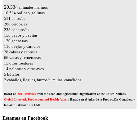
22,831
animales marinos
11,827
pollos y gallinas
574
patos/as
324
cerdos/as
267
conejos/as
175
pavos y pavitas
135
gansos/as
131
ovejas y carneros
88
cabras y cabritos
74
vacas y terneros/as
16
otros roedores
16
palomas y otras aves
6
búfalos
2
caballos, lleguas, burros/a, mulas, camélidos
Based on
2007 statistics
from the Food and Agriculture Organization of the United Nations'
Global Livestock Production and Health Atlas
. / Basado en el Atlas de la Producción Ganadera y
la Salud Global de la FAO
Estamos en Facebook