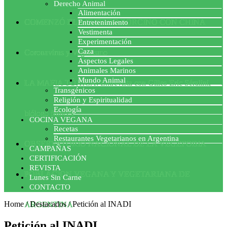
Derecho Animal
Alimentación
COMENZÓ EL ACUERDO PORCINO CON CHINA
Entretenimiento
Vestimenta
Experimentación
Caza
Coronavirus y Veganismo
Aspectos Legales
Animales Marinos
Mundo Animal
LA MAFIA TÓXICA: Entrevista con Gilles-Eric Séralini,
Transgénicos
Religión y Espiritualidad
Ecología
biólogo francés
COCINA VEGANA
Recetas
Restaurantes Vegetarianos en Argentina
OBSERVATORIO NACIONAL DE LA VEGEFOBIA
CAMPAÑAS
CERTIFICACIÓN
REVISTA
POBLACION VEGANA Y VEGETARIANA DE
Lunes Sin Carne
CONTACTO
Home
/
Destacados
/
Petición al INADI
ARGENTINA
Petición al INADI