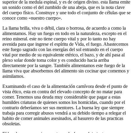
superior de la medula espinal, y es de origen divino. esta llama emite
un sonido como el del zumbido de una abeja, que es la nota clave
del cuerpo físico. Construye y une todo el conjunto de células que se
conoce como «nuestro cuerpo».
La llama brilla, viva o débil, clara o borrosa, de acuerdo a como la
alimentamos. Hay un fuego en todo en la naturaleza, excepto en el
reino mineral. este no tiene cuerpo vital y por lo tanto no hay
avenida para que ingrese el espíritu de Vida, el fuego. Abastecemos
este fuego sagrado con las energías del sol entrando en el cuerpo
vital por medio de su equivalente etérico, el bazo, y de ahí pasa al
plexo solar donde toma color y es conducido hacia arriba
directamente por la sangre. También alimentamos este fuego de la
llama viva que absorbemos del alimento sin cocinar que comemos y
asimilamos.
Examinando el caso de la alimentación carnívora desde el punto de
vista ético, esta en contra del elevado concepto de no matar para
comer. Tenemos una deuda muy considerable que pagar a estas
humildes criaturas de quienes somos los homicidas, cuando por el
contrario deberíamos ser sus mentores. La buena ley que siempre
trabaja para corregir abusos vendrá a su debido tiempo a relegar el
habito de comer animales asesinados, al basurero de las practicas
obsoletas.