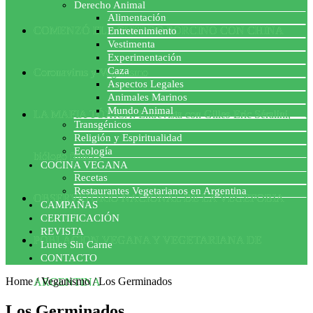
Derecho Animal
Alimentación
COMENZÓ EL ACUERDO PORCINO CON CHINA
Entretenimiento
Vestimenta
Experimentación
Caza
Coronavirus y Veganismo
Aspectos Legales
Animales Marinos
Mundo Animal
LA MAFIA TÓXICA: Entrevista con Gilles-Eric Séralini,
Transgénicos
Religión y Espiritualidad
Ecología
biólogo francés
COCINA VEGANA
Recetas
Restaurantes Vegetarianos en Argentina
OBSERVATORIO NACIONAL DE LA VEGEFOBIA
CAMPAÑAS
CERTIFICACIÓN
REVISTA
POBLACION VEGANA Y VEGETARIANA DE
Lunes Sin Carne
CONTACTO
Home
/
Veganismo
/
Los Germinados
ARGENTINA
Los Germinados