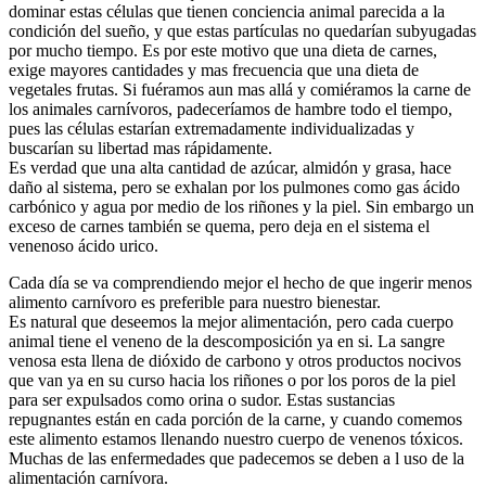
dominar estas células que tienen conciencia animal parecida a la
condición del sueño, y que estas partículas no quedarían subyugadas
por mucho tiempo. Es por este motivo que una dieta de carnes,
exige mayores cantidades y mas frecuencia que una dieta de
vegetales frutas. Si fuéramos aun mas allá y comiéramos la carne de
los animales carnívoros, padeceríamos de hambre todo el tiempo,
pues las células estarían extremadamente individualizadas y
buscarían su libertad mas rápidamente.
Es verdad que una alta cantidad de azúcar, almidón y grasa, hace
daño al sistema, pero se exhalan por los pulmones como gas ácido
carbónico y agua por medio de los riñones y la piel. Sin embargo un
exceso de carnes también se quema, pero deja en el sistema el
venenoso ácido urico.
Cada día se va comprendiendo mejor el hecho de que ingerir menos
alimento carnívoro es preferible para nuestro bienestar.
Es natural que deseemos la mejor alimentación, pero cada cuerpo
animal tiene el veneno de la descomposición ya en si. La sangre
venosa esta llena de dióxido de carbono y otros productos nocivos
que van ya en su curso hacia los riñones o por los poros de la piel
para ser expulsados como orina o sudor. Estas sustancias
repugnantes están en cada porción de la carne, y cuando comemos
este alimento estamos llenando nuestro cuerpo de venenos tóxicos.
Muchas de las enfermedades que padecemos se deben a l uso de la
alimentación carnívora.