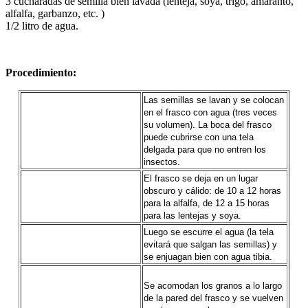
3 cucharadas de semilla bien lavada (lenteja, soya, trigo, amaranto,
alfalfa, garbanzo, etc. )
1/2 litro de agua.
Procedimiento:
Las semillas se lavan y se colocan
en el frasco con agua (tres veces
su volumen). La boca del frasco
puede cubrirse con una tela
delgada para que no entren los
insectos.
El frasco se deja en un lugar
obscuro y cálido: de 10 a 12 horas
para la alfalfa, de 12 a 15 horas
para las lentejas y soya.
Luego se escurre el agua (la tela
evitará que salgan las semillas) y
se enjuagan bien con agua tibia.
Se acomodan los granos a lo largo
de la pared del frasco y se vuelven