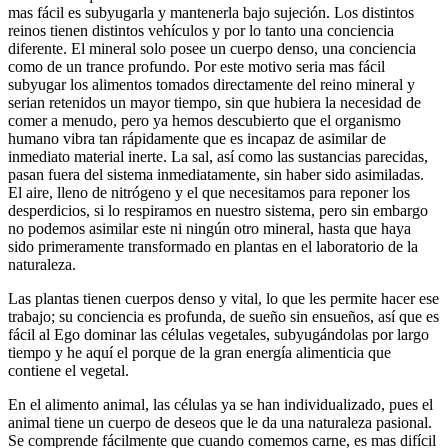
mas fácil es subyugarla y mantenerla bajo sujeción. Los distintos
reinos tienen distintos vehículos y por lo tanto una conciencia
diferente. El mineral solo posee un cuerpo denso, una conciencia
como de un trance profundo. Por este motivo seria mas fácil
subyugar los alimentos tomados directamente del reino mineral y
serian retenidos un mayor tiempo, sin que hubiera la necesidad de
comer a menudo, pero ya hemos descubierto que el organismo
humano vibra tan rápidamente que es incapaz de asimilar de
inmediato material inerte. La sal, así como las sustancias parecidas,
pasan fuera del sistema inmediatamente, sin haber sido asimiladas.
El aire, lleno de nitrógeno y el que necesitamos para reponer los
desperdicios, si lo respiramos en nuestro sistema, pero sin embargo
no podemos asimilar este ni ningún otro mineral, hasta que haya
sido primeramente transformado en plantas en el laboratorio de la
naturaleza.
Las plantas tienen cuerpos denso y vital, lo que les permite hacer ese
trabajo; su conciencia es profunda, de sueño sin ensueños, así que es
fácil al Ego dominar las células vegetales, subyugándolas por largo
tiempo y he aquí el porque de la gran energía alimenticia que
contiene el vegetal.
En el alimento animal, las células ya se han individualizado, pues el
animal tiene un cuerpo de deseos que le da una naturaleza pasional.
Se comprende fácilmente que cuando comemos carne, es mas difícil