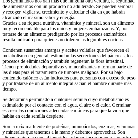
Los germinados nos dan más que ninguna otra verdura, la seguridad
de alimentarnos con un producto no adulterado. Se pueden sembrar
y recoger, vigilar su crecimiento y calcular el día en que habrán
alcanzado el máximo sabor y energía.
Gracias a su riqueza nutritiva, vitamínica y mineral, son un alimento
muy recomendable para los niños y mujeres embarazadas. Y, por
tratarse de un alimento predigerido por los procesos enzimáticos,
resulta indicado para quienes no toleren las legumbres cocidas.
Contienen sustancias amargas y aceites volátiles que favorecen el
metabolismo en general, estimulan las secreciones del páncreas, los
procesos de eliminación y también regeneran la flora intestinal.
Tienen propiedades depurativas y mineralizantes y forman parte de
las dietas para el tratamiento de tumores malignos. Por su bajo
contenido calórico están indicados para personas con exceso de peso
y por tratarse de un alimento integral sacian el hambre durante más
tiempo.
Se denomina germinado a cualquier semilla cuyo metabolismo es
estimulado por el contacto con el agua, el aire o el calor. Germinar
es crear las condiciones adecuadas e idóneas para que la vida que
habita en cada semilla despierte.
Son la máxima fuente de proteínas, aminoácidos, enzimas, vitaminas
y minerales que tenemos a la mano y debemos aprovechar. Son
alimento vivo, ya que al ingerirlos estamos incorporando a nuestro