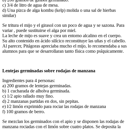
c) 3/4 de litro de agua de mesa.
d) Una pizca de alga kombu (kelp) molida o una sal de hierbas
similar)
Se tritura el mijo y el girasol con un poco de agua y se sazona. Para
variar , puede sustituirse el alga por miel.
La leche de mijo es suave y crea un entorno alcalino en el cuerpo.
Su alto contenido en ácido silícico reconstituye las uñas y el cabello.
Al parecer, Pitágoras apreciaba mucho el mijo, lo recomendaba a sus
alumnos para que se desarrollaran tanto física como psíquicamente.
Lentejas germinadas sobre rodajas de manzana
Ingredientes para 4 personas:
a) 200 gramos de lentejas germinadas.
b) 1 cucharada de alholva germinada.
c) 1/2 apio rallado muy fino.
d) 2 manzanas partidas en dos, sin pepitas.
e) l/2 limón exprimido para rociar las rodajas de manzana
f) 100 gramos de berro.
Se mezclan los germinados con el apio y se disponen las rodajas de
manzana rociadas con el limón sobre cuatro platos. Se deposita la