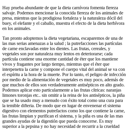
Hay prueba abundante de que la dieta carnívora fomenta fiereza
salvaje. Podemos mencionar la conocida fiereza de los animales de
presa, mientras que la prodigiosa fortaleza y la naturaleza dócil del
buey, el elefante y el caballo, muestra el efecto de la dieta herbívora
en los animales.
Tan pronto adoptemos la dieta vegetariana, escaparemos de una de
las mas serias amenazas a la salud ; la putrefacciones las partículas
de carne enclavadas entre los dientes. Las frutas, cereales, y
vegetales son por naturaleza muy lentos en deteriorarse; cada
partícula contiene una enorme cantidad de éter que los mantiene
vivos y fragantes por largo tiempo, mientras que el éter que
interpenetra la carne y compone el cuerpo vital del animal se va con
el espíritu a la hora de la muerte. Por lo tanto, el peligro de infección
por medio de la alimentación de vegetales es muy poco, además de
que muchos de ellos son verdaderamente antisépticos en alto grado.
Podemos aplicar esto particularmente a las frutas cítricas: naranjas
limones toronjas etc.. sin omitir a la reina de los antisépticos, la piña
que se ha usado muy a menudo con éxito total como una cura para
la temible difteria. De modo que en lugar de envenenar el sistema
digestivo con elementos putrefactos como los que contiene la carne,
las frutas limpian y purifican el sistema, y la piña es una de las mas
grandes ayudas de la digestión que pueda conocerse. Es muy
superior a la pepsina y no hay necesidad de recurrir a la crueldad