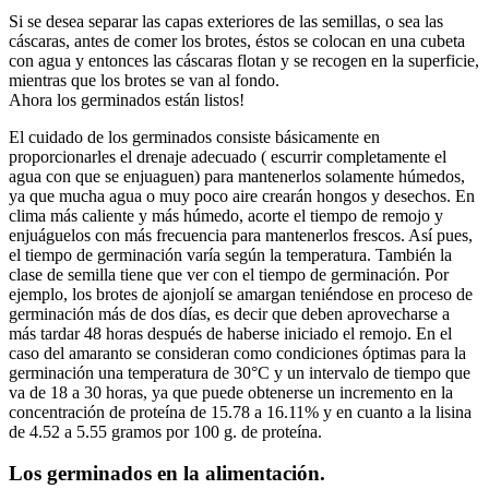
Si se desea separar las capas exteriores de las semillas, o sea las
cáscaras, antes de comer los brotes, éstos se colocan en una cubeta
con agua y entonces las cáscaras flotan y se recogen en la superficie,
mientras que los brotes se van al fondo.
Ahora los germinados están listos!
El cuidado de los germinados consiste básicamente en
proporcionarles el drenaje adecuado ( escurrir completamente el
agua con que se enjuaguen) para mantenerlos solamente húmedos,
ya que mucha agua o muy poco aire crearán hongos y desechos. En
clima más caliente y más húmedo, acorte el tiempo de remojo y
enjuáguelos con más frecuencia para mantenerlos frescos. Así pues,
el tiempo de germinación varía según la temperatura. También la
clase de semilla tiene que ver con el tiempo de germinación. Por
ejemplo, los brotes de ajonjolí se amargan teniéndose en proceso de
germinación más de dos días, es decir que deben aprovecharse a
más tardar 48 horas después de haberse iniciado el remojo. En el
caso del amaranto se consideran como condiciones óptimas para la
germinación una temperatura de 30°C y un intervalo de tiempo que
va de 18 a 30 horas, ya que puede obtenerse un incremento en la
concentración de proteína de 15.78 a 16.11% y en cuanto a la lisina
de 4.52 a 5.55 gramos por 100 g. de proteína.
Los germinados en la alimentación.