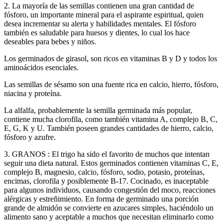
2. La mayoría de las semillas contienen una gran cantidad de
fósforo, un importante mineral para el aspirante espiritual, quien
desea incrementar su alerta y habilidades mentales. El fósforo
también es saludable para huesos y dientes, lo cual los hace
deseables para bebes y niños.
Los germinados de girasol, son ricos en vitaminas B y D y todos los
aminoácidos esenciales.
Las semillas de sésamo son una fuente rica en calcio, hierro, fósforo,
niacina y proteína.
La alfalfa, probablemente la semilla germinada más popular,
contiene mucha clorofila, como también vitamina A, complejo B, C,
E, G, K y U. También poseen grandes cantidades de hierro, calcio,
fósforo y azufre.
3. GRANOS : El trigo ha sido el favorito de muchos que intentan
seguir una dieta natural. Estos germinados contienen vitaminas C, E,
complejo B, magnesio, calcio, fósforo, sodio, potasio, proteínas,
encimas, clorofila y posiblemente B-17. Cocinado, es inaceptable
para algunos individuos, causando congestión del moco, reacciones
alérgicas y estreñimiento. En forma de germinado una porción
grande de almidón se convierte en azucares simples, haciéndolo un
alimento sano y aceptable a muchos que necesitan eliminarlo como