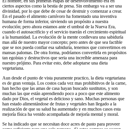
El hombre, en sus primeras etapas de desenvolvimiento era en
ciertos aspectos como la bestia de presa. Sin embargo va a ser una
divinidad, por lo que debe de cesar de destruir y comenzar a crear.
En el pasado el alimento carnívoro ha fomentado una inventiva
humana de forma inferior, sirviendo un propósito a nuestra
evolución; pero ahora estamos ante el umbral de la Nueva Era,
cuando el autosacrificio y el servicio traerán el crecimiento espiritual
a la humanidad. La evolución de la mente conllevara una sabiduría
mas allá de nuestro mayor concepto; pero antes de que sea factible
que se nos pueda confiar esa sabiduría, tenemos que convertirnos en
mansas palomas. De otra forma, podríamos convertirla en propósitos
tan egoístas y destructivos que seria una increíble amenaza para
nuestro prójimo. Para evitar esto, debe adoptarse una dieta
vegetariana.
Aun desde el punto de vista puramente practico, la dieta vegetariana
es de gran ventaja. Los costos cada vez mas prohibitivos de la carne,
han hecho que las amas de casa hayan buscado sustitutos, y son
muchas las que están aprendiendo poco a poco que este alimento
dado por Dios, el vegetal es delicioso y sano. Muchas personas que
han estado alimentándose de frutas y vegetales han llegado a la
realización de que su salud ha aumentado y en muchos casos esta
mejoría física ha venido acompañada de mejoría mental y moral.
Se ha indicado que se necesitan doce acres de pasto para proveer