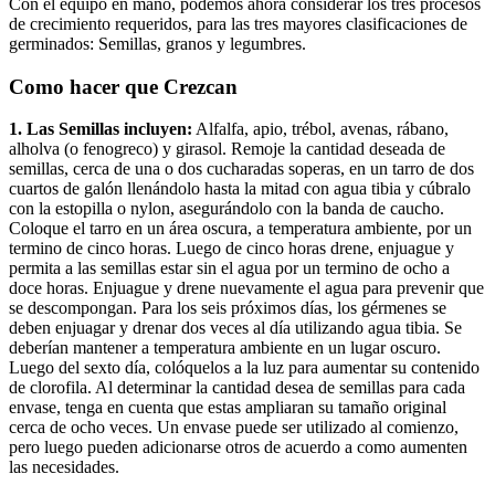
Con el equipo en mano, podemos ahora considerar los tres procesos
de crecimiento requeridos, para las tres mayores clasificaciones de
germinados: Semillas, granos y legumbres.
Como hacer que Crezcan
1. Las Semillas incluyen:
Alfalfa, apio, trébol, avenas, rábano,
alholva (o fenogreco) y girasol. Remoje la cantidad deseada de
semillas, cerca de una o dos cucharadas soperas, en un tarro de dos
cuartos de galón llenándolo hasta la mitad con agua tibia y cúbralo
con la estopilla o nylon, asegurándolo con la banda de caucho.
Coloque el tarro en un área oscura, a temperatura ambiente, por un
termino de cinco horas. Luego de cinco horas drene, enjuague y
permita a las semillas estar sin el agua por un termino de ocho a
doce horas. Enjuague y drene nuevamente el agua para prevenir que
se descompongan. Para los seis próximos días, los gérmenes se
deben enjuagar y drenar dos veces al día utilizando agua tibia. Se
deberían mantener a temperatura ambiente en un lugar oscuro.
Luego del sexto día, colóquelos a la luz para aumentar su contenido
de clorofila. Al determinar la cantidad desea de semillas para cada
envase, tenga en cuenta que estas ampliaran su tamaño original
cerca de ocho veces. Un envase puede ser utilizado al comienzo,
pero luego pueden adicionarse otros de acuerdo a como aumenten
las necesidades.