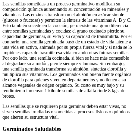
Las semillas sometidas a un proceso germinativo modifican su
composición química aumentando su concentración en minerales y
vitaminas. Las enzimas transforman el almidón en azúcar simple
(glucosa o fructosa) y permiten la síntesis de las vitaminas A, B y C.
Esto también sucede en la cocción, pero existe una gran diferencia
entre semillas germinadas y cocidas: el grano cocinado pierde su
capacidad de germinar, su vida y su capacidad de transmitirla. Por el
contrario, una semilla germinada pasó de un estado de vida latente a
una vida en activo, animada por su propia fuerza vital y si nada se lo
impide es capaz de trasmitir esa vida creando otras futuras semillas.
Por otro lado, una semilla cocinada, si bien se hace más comestible
al degradare su almidón, pierde siempre vitaminas. Sin embargo,
una semilla germinada transforma su almidón, sintetiza clorofila y
multiplica sus vitaminas. Los germinados son buena fuente orgánica
de clorofila para quienes viven en departamentos y no tienen a su
alcance vegetales de origen orgánico. Su costo es muy bajo y su
rendimiento inmenso: 1 kilo de semillas de alfalfa rinde 8 kgs. de
brotes.
Las semillas que se requieren para germinar deben estar vivas, no
sirven semillas irradiadas o sometidas a procesos físicos o químicos
que alteren su estructura vital.
Germinados Saludables