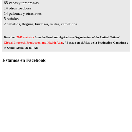
76
vacas y terneros/as
17
otros roedores
16
palomas y otras aves
6
búfalos
2
caballos, lleguas, burros/a, mulas, camélidos
Based on
2007 statistics
from the Food and Agriculture Organization of the United Nations'
Global Livestock Production and Health Atlas
. / Basado en el Atlas de la Producción Ganadera y
la Salud Global de la FAO
Estamos en Facebook