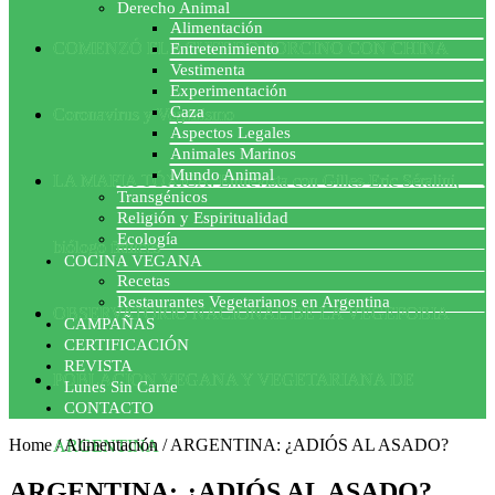
Derecho Animal
Alimentación
COMENZÓ EL ACUERDO PORCINO CON CHINA
Entretenimiento
Vestimenta
Experimentación
Caza
Coronavirus y Veganismo
Aspectos Legales
Animales Marinos
Mundo Animal
LA MAFIA TÓXICA: Entrevista con Gilles-Eric Séralini,
Transgénicos
Religión y Espiritualidad
Ecología
biólogo francés
COCINA VEGANA
Recetas
Restaurantes Vegetarianos en Argentina
OBSERVATORIO NACIONAL DE LA VEGEFOBIA
CAMPAÑAS
CERTIFICACIÓN
REVISTA
POBLACION VEGANA Y VEGETARIANA DE
Lunes Sin Carne
CONTACTO
Home
/
Alimentación
/
ARGENTINA: ¿ADIÓS AL ASADO?
ARGENTINA
ARGENTINA: ¿ADIÓS AL ASADO?