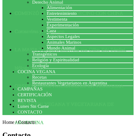
Derecho Animal
Alimentación
COMENZÓ EL ACUERDO PORCINO CON CHINA
Entretenimiento
Vestimenta
Experimentación
Caza
Coronavirus y Veganismo
Aspectos Legales
Animales Marinos
Mundo Animal
LA MAFIA TÓXICA: Entrevista con Gilles-Eric Séralini,
Transgénicos
Religión y Espiritualidad
Ecología
biólogo francés
COCINA VEGANA
Recetas
Restaurantes Vegetarianos en Argentina
OBSERVATORIO NACIONAL DE LA VEGEFOBIA
CAMPAÑAS
CERTIFICACIÓN
REVISTA
POBLACION VEGANA Y VEGETARIANA DE
Lunes Sin Carne
CONTACTO
Home
/
Contacto
ARGENTINA
Contacto