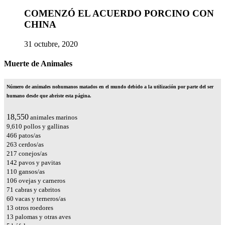
COMENZÓ EL ACUERDO PORCINO CON
CHINA
31 octubre, 2020
Muerte de Animales
Número de animales nohumanos matados en el mundo debido a la utilización por parte del ser
humano desde que abriste esta página.
21,404
animales marinos
11,088
pollos y gallinas
538
patos/as
303
cerdos/as
250
conejos/as
164
pavos y pavitas
127
gansos/as
122
ovejas y carneros
82
cabras y cabritos
69
vacas y terneros/as
15
otros roedores
15
palomas y otras aves