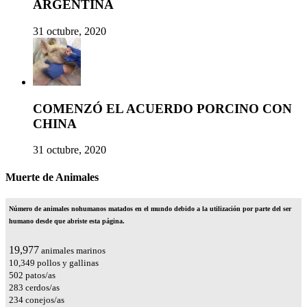
ARGENTINA
31 octubre, 2020
COMENZÓ EL ACUERDO PORCINO CON
CHINA
31 octubre, 2020
Muerte de Animales
Número de animales nohumanos matados en el mundo debido a la utilización por parte del ser
humano desde que abriste esta página.
23,545
animales marinos
12,197
pollos y gallinas
592
patos/as
334
cerdos/as
275
conejos/as