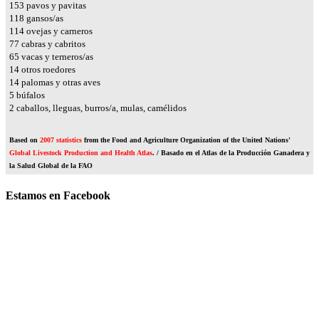
181
pavos y pavitas
139
gansos/as
135
ovejas y carneros
90
cabras y cabritos
76
vacas y terneros/as
17
otros roedores
16
palomas y otras aves
6
búfalos
2
caballos, lleguas, burros/a, mulas, camélidos
Based on
2007 statistics
from the Food and Agriculture Organization of the United Nations'
Global Livestock Production and Health Atlas
. / Basado en el Atlas de la Producción Ganadera y
la Salud Global de la FAO
Estamos en Facebook