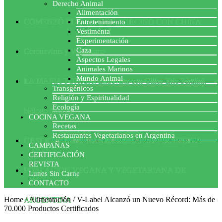
Derecho Animal
Alimentación
COMENZÓ EL ACUERDO PORCINO CON CHINA
Entretenimiento
Vestimenta
Experimentación
Caza
Coronavirus y Veganismo
Aspectos Legales
Animales Marinos
Mundo Animal
LA MAFIA TÓXICA: Entrevista con Gilles-Eric Séralini,
Transgénicos
Religión y Espiritualidad
Ecología
biólogo francés
COCINA VEGANA
Recetas
Restaurantes Vegetarianos en Argentina
OBSERVATORIO NACIONAL DE LA VEGEFOBIA
CAMPAÑAS
CERTIFICACIÓN
REVISTA
POBLACION VEGANA Y VEGETARIANA DE
Lunes Sin Carne
CONTACTO
Home
/
Alimentación
/
V-Label Alcanzó un Nuevo Récord: Más de
ARGENTINA
70.000 Productos Certificados