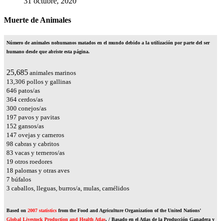
31 octubre, 2020
Muerte de Animales
Número de animales nohumanos matados en el mundo debido a la utilización por parte del ser
humano desde que abriste esta página.
29,252
animales marinos
15,154
pollos y gallinas
735
patos/as
415
cerdos/as
342
conejos/as
225
pavos y pavitas
173
gansos/as
167
ovejas y carneros
112
cabras y cabritos
95
vacas y terneros/as
21
otros roedores
20
palomas y otras aves
7
búfalos
3
caballos, lleguas, burros/a, mulas, camélidos
Based on
2007 statistics
from the Food and Agriculture Organization of the United Nations'
Global Livestock Production and Health Atlas
. / Basado en el Atlas de la Producción Ganadera y