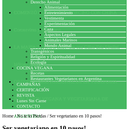
Derecho Animal
Alimentación
COMENZÓ EL ACUERDO PORCINO CON CHINA
Entretenimiento
Vestimenta
Experimentación
Caza
Coronavirus y Veganismo
Aspectos Legales
Animales Marinos
Mundo Animal
LA MAFIA TÓXICA: Entrevista con Gilles-Eric Séralini,
Transgénicos
Religión y Espiritualidad
Ecología
biólogo francés
COCINA VEGANA
Recetas
Restaurantes Vegetarianos en Argentina
OBSERVATORIO NACIONAL DE LA VEGEFOBIA
CAMPAÑAS
CERTIFICACIÓN
REVISTA
POBLACION VEGANA Y VEGETARIANA DE
Lunes Sin Carne
CONTACTO
Home
/
No te lo Pierdas
/
Ser vegetariano en 10 pasos!
ARGENTINA
Ser vegetariano en 10 pasos!