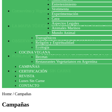
Entretenimiento
Vestimenta
Coronavirus y Veganismo
Experimentación
Caza
Aspectos Legales
LA MAFIA TÓXICA: Entrevista con Gilles-Eric Séralini, biól
Animales Marinos
Mundo Animal
Transgénicos
OBSERVATORIO NACIONAL DE LA VEGEFOBIA
Religión y Espiritualidad
Ecología
COCINA VEGANA
POBLACION VEGANA Y VEGETARIANA DE ARGENT
Recetas
Restaurantes Vegetarianos en Argentina
CAMPAÑAS
SUMATE AL LUNES SIN CARNE
CERTIFICACIÓN
REVISTA
Lunes Sin Carne
CONTACTO
Home
/
Campañas
Campañas