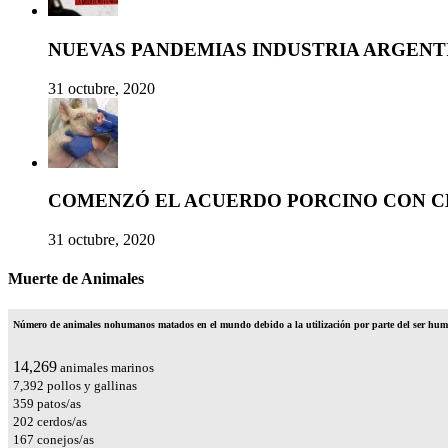
NUEVAS PANDEMIAS INDUSTRIA ARGENT
31 octubre, 2020
COMENZÓ EL ACUERDO PORCINO CON C
31 octubre, 2020
Muerte de Animales
Número de animales nohumanos matados en el mundo debido a la utilización por parte del ser huma
16,767
animales marinos
8,686
pollos y gallinas
421
patos/as
238
cerdos/as
196
conejos/as