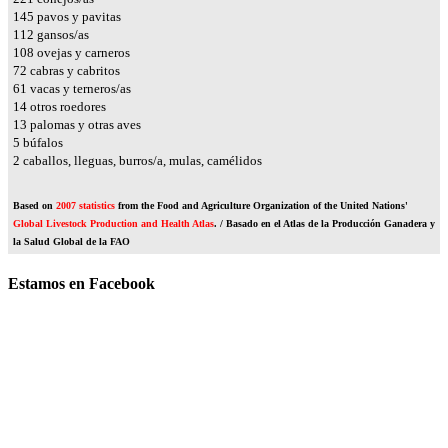
170
pavos y pavitas
131
gansos/as
127
ovejas y carneros
85
cabras y cabritos
72
vacas y terneros/as
16
otros roedores
15
palomas y otras aves
6
búfalos
2
caballos, lleguas, burros/a, mulas, camélidos
Based on
2007 statistics
from the Food and Agriculture Organization of the United Nations'
Global Livestock Production and Health Atlas
. / Basado en el Atlas de la Producción Ganadera y
la Salud Global de la FAO
Estamos en Facebook