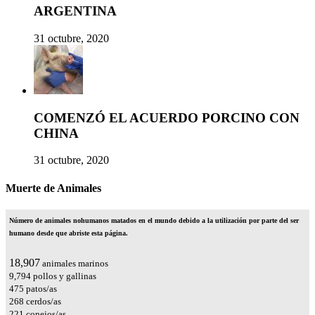
ARGENTINA
31 octubre, 2020
COMENZÓ EL ACUERDO PORCINO CON
CHINA
31 octubre, 2020
Muerte de Animales
Número de animales nohumanos matados en el mundo debido a la utilización por parte del ser
humano desde que abriste esta página.
22,118
animales marinos
11,458
pollos y gallinas
556
patos/as
314
cerdos/as
259
conejos/as