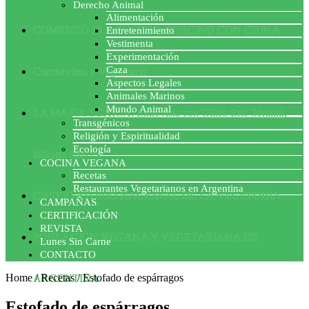
Derecho Animal
Alimentación
COMENZÓ EL ACUERDO PORCINO CON CHINA
Entretenimiento
Vestimenta
Experimentación
Caza
Coronavirus y Veganismo
Aspectos Legales
Animales Marinos
Mundo Animal
LA MAFIA TÓXICA: Entrevista con Gilles-Eric Séralini,
Transgénicos
Religión y Espiritualidad
Ecología
biólogo francés
COCINA VEGANA
Recetas
Restaurantes Vegetarianos en Argentina
OBSERVATORIO NACIONAL DE LA VEGEFOBIA
CAMPAÑAS
CERTIFICACIÓN
REVISTA
POBLACION VEGANA Y VEGETARIANA DE
Lunes Sin Carne
CONTACTO
Home
/
Recetas
/
Estofado de espárragos
ARGENTINA
Estofado de espárragos