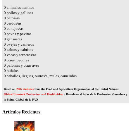
0
animales marinos
0
pollos y gallinas
0
patos/as
0
cerdos/as
0
conejos/as
0
pavos y pavitas
0
gansos/as
0
ovejas y carneros
0
cabras y cabritos
0
vacas y terneros/as
0
otros roedores
0
palomas y otras aves
0
búfalos
0
caballos, lleguas, burros/a, mulas, camélidos
Based on
2007 statistics
from the Food and Agriculture Organization of the United Nations'
Global Livestock Production and Health Atlas
. / Basado en el Atlas de la Producción Ganadera y
la Salud Global de la FAO
Artículos Recientes