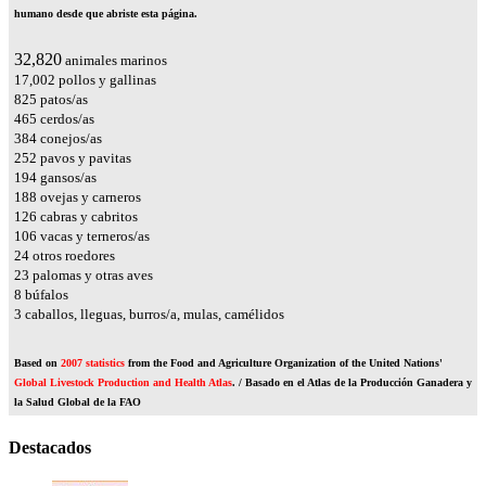
humano desde que abriste esta página.
36,744
animales marinos
19,034
pollos y gallinas
923
patos/as
521
cerdos/as
429
conejos/as
282
pavos y pavitas
218
gansos/as
210
ovejas y carneros
141
cabras y cabritos
119
vacas y terneros/as
27
otros roedores
26
palomas y otras aves
9
búfalos
4
caballos, lleguas, burros/a, mulas, camélidos
Based on
2007 statistics
from the Food and Agriculture Organization of the United Nations'
Global Livestock Production and Health Atlas
. / Basado en el Atlas de la Producción Ganadera y
la Salud Global de la FAO
Destacados