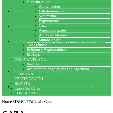
Derecho Animal
Alimentación
COMENZÓ EL ACUERDO PORCINO CON CHINA
Entretenimiento
Vestimenta
Experimentación
Caza
Coronavirus y Veganismo
Aspectos Legales
Animales Marinos
Mundo Animal
LA MAFIA TÓXICA: Entrevista con Gilles-Eric Séralini,
Transgénicos
Religión y Espiritualidad
Ecología
biólogo francés
COCINA VEGANA
Recetas
Restaurantes Vegetarianos en Argentina
OBSERVATORIO NACIONAL DE LA VEGEFOBIA
CAMPAÑAS
CERTIFICACIÓN
REVISTA
POBLACION VEGANA Y VEGETARIANA DE
Lunes Sin Carne
CONTACTO
Home
/
Derecho Animal
/
Caza
ARGENTINA