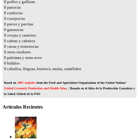
0
pollos y gallinas
0
patos/as
0
cerdos/as
0
conejos/as
0
pavos y pavitas
0
gansos/as
0
ovejas y carneros
0
cabras y cabritos
0
vacas y terneros/as
0
otros roedores
0
palomas y otras aves
0
búfalos
0
caballos, lleguas, burros/a, mulas, camélidos
Based on
2007 statistics
from the Food and Agriculture Organization of the United Nations'
Global Livestock Production and Health Atlas
. / Basado en el Atlas de la Producción Ganadera y
la Salud Global de la FAO
Artículos Recientes