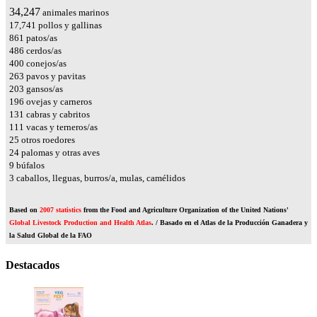
37,814
animales marinos
19,589
pollos y gallinas
950
patos/as
536
cerdos/as
442
conejos/as
290
pavos y pavitas
224
gansos/as
216
ovejas y carneros
145
cabras y cabritos
123
vacas y terneros/as
27
otros roedores
26
palomas y otras aves
10
búfalos
4
caballos, lleguas, burros/a, mulas, camélidos
Based on
2007 statistics
from the Food and Agriculture Organization of the United Nations'
Global Livestock Production and Health Atlas
. / Basado en el Atlas de la Producción Ganadera y
la Salud Global de la FAO
Destacados