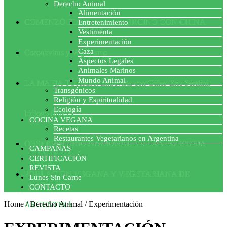
Derecho Animal
Alimentación
COMENZÓ EL ACUERDO PORCINO CON CHINA
Entretenimiento
Vestimenta
Experimentación
Caza
Coronavirus y Veganismo
Aspectos Legales
Animales Marinos
Mundo Animal
LA MAFIA TÓXICA: Entrevista con Gilles-Eric Séralini,
Transgénicos
Religión y Espiritualidad
Ecología
biólogo francés
COCINA VEGANA
Recetas
Restaurantes Vegetarianos en Argentina
OBSERVATORIO NACIONAL DE LA VEGEFOBIA
CAMPAÑAS
CERTIFICACIÓN
REVISTA
POBLACION VEGANA Y VEGETARIANA DE
Lunes Sin Carne
CONTACTO
Home
/
Derecho Animal
/
Experimentación
ARGENTINA