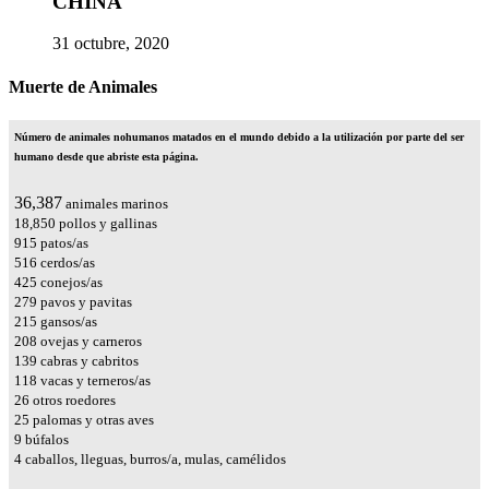
CHINA
31 octubre, 2020
Muerte de Animales
Número de animales nohumanos matados en el mundo debido a la utilización por parte del ser
humano desde que abriste esta página.
43,165
animales marinos
22,361
pollos y gallinas
1,085
patos/as
612
cerdos/as
505
conejos/as
331
pavos y pavitas
256
gansos/as
247
ovejas y carneros
165
cabras y cabritos
140
vacas y terneros/as
31
otros roedores
30
palomas y otras aves
11
búfalos
4
caballos, lleguas, burros/a, mulas, camélidos