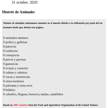
31 octubre, 2020
Muerte de Animales
Número de animales nohumanos matados en el mundo debido a la utilización por parte del ser
humano desde que abriste esta página.
0
animales marinos
0
pollos y gallinas
0
patos/as
0
cerdos/as
0
conejos/as
0
pavos y pavitas
0
gansos/as
0
ovejas y carneros
0
cabras y cabritos
0
vacas y terneros/as
0
otros roedores
0
palomas y otras aves
0
búfalos
0
caballos, lleguas, burros/a, mulas, camélidos
Based on
2007 statistics
from the Food and Agriculture Organization of the United Nations'