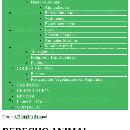
Derecho Animal
Alimentación
COMENZÓ EL ACUERDO PORCINO CON CHINA
Entretenimiento
Vestimenta
Experimentación
Caza
Coronavirus y Veganismo
Aspectos Legales
Animales Marinos
Mundo Animal
LA MAFIA TÓXICA: Entrevista con Gilles-Eric Séralini,
Transgénicos
Religión y Espiritualidad
Ecología
biólogo francés
COCINA VEGANA
Recetas
Restaurantes Vegetarianos en Argentina
OBSERVATORIO NACIONAL DE LA VEGEFOBIA
CAMPAÑAS
CERTIFICACIÓN
REVISTA
POBLACION VEGANA Y VEGETARIANA DE
Lunes Sin Carne
CONTACTO
Home
/
Derecho Animal
ARGENTINA