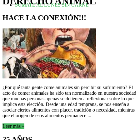
DERECHO ANIMAL
SUMATE AL LUNES SIN CARNE
HACE LA CONEXIÓN!!!
¿Por qué tanta gente come animales sin percibir su sufrimiento? El
acto de comer animales ha sido tan normalizado en nuestra sociedad
que muchas personas apenas se detienen a reflexionar sobre lo que
implica esta elección. Desde una edad temprana, se nos enseña a
asociar ciertos alimentos con placer, tradición o necesidad, mientras
que el origen de esos alimentos permanece ...
Leer más »
25 AÑOS