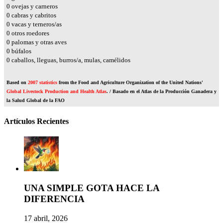
0
ovejas y carneros
0
cabras y cabritos
0
vacas y terneros/as
0
otros roedores
0
palomas y otras aves
0
búfalos
0
caballos, lleguas, burros/a, mulas, camélidos
Based on
2007 statistics
from the Food and Agriculture Organization of the United Nations'
Global Livestock Production and Health Atlas
. / Basado en el Atlas de la Producción Ganadera y
la Salud Global de la FAO
Artículos Recientes
UNA SIMPLE GOTA HACE LA
DIFERENCIA
17 abril, 2026