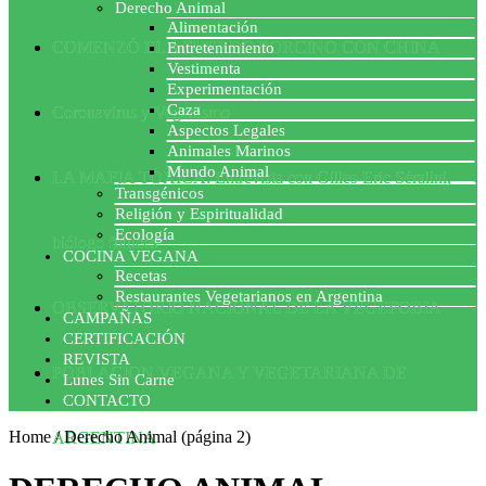
Derecho Animal
Alimentación
COMENZÓ EL ACUERDO PORCINO CON CHINA
Entretenimiento
Vestimenta
Experimentación
Caza
Coronavirus y Veganismo
Aspectos Legales
Animales Marinos
Mundo Animal
LA MAFIA TÓXICA: Entrevista con Gilles-Eric Séralini,
Transgénicos
Religión y Espiritualidad
Ecología
biólogo francés
COCINA VEGANA
Recetas
Restaurantes Vegetarianos en Argentina
OBSERVATORIO NACIONAL DE LA VEGEFOBIA
CAMPAÑAS
CERTIFICACIÓN
REVISTA
POBLACION VEGANA Y VEGETARIANA DE
Lunes Sin Carne
CONTACTO
Home
/
Derecho Animal
(página 2)
ARGENTINA