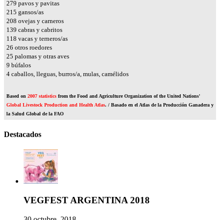
329
pavos y pavitas
254
gansos/as
245
ovejas y carneros
164
cabras y cabritos
139
vacas y terneros/as
31
otros roedores
30
palomas y otras aves
11
búfalos
4
caballos, lleguas, burros/a, mulas, camélidos
Based on
2007 statistics
from the Food and Agriculture Organization of the United Nations'
Global Livestock Production and Health Atlas
. / Basado en el Atlas de la Producción Ganadera y
la Salud Global de la FAO
Destacados
VEGFEST ARGENTINA 2018
30 octubre, 2018