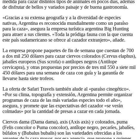
medida para cazar distintos tipos de animales en pocos días, además
de disfrutar de bellos y variados paisaje y de buena gastronomía.
«Gracias a su extensa geografía y a la diversidad de especies
nativas, Argentina es reconocida mundialmente como un paraíso
para la caza», asegura la empresa turística argentina Big Hunting
para atraer a sus clientes. «Toda la pródiga fauna con la que cuenta
este país sudamericano se ofrece al cazador extranjero», añade.
La empresa propone paquetes de fin de semana que cuestan de 700
a dos mil 250 dólares para cazar ciervos colorados (Cervus elaphus),
jabalíes europeos (Sus scrofa) o antílopes negros (Antilope
cervicapra), y otras propuestas por precios de tres mil 550 a siete mil
450 dólares para una semana de caza con guía y la garantía de
llevarse hasta siete trofeos.
La oferta de Safari Travels también alude al «paraíso cinegético».
«Por su clima, topografía y extensión, Argentina permite organizar
programas de caza de las más variadas especies todo el año»,
asegura, y promete que las expectativas del cazador «se verán
colmadas» por la cantidad de presas a cazar en cada jornada.
Ciervos dama (Dama dama), axis (Axis axis) y colorados, puma
(Felis concolor o Puma concolor), antílope negro, pecaríes, jabalíes,
búfalos y (Bubalus bubalis) son las variedades ofrecidas a los
amantes de la caza mayor, por esa agencia, que propone a quienes