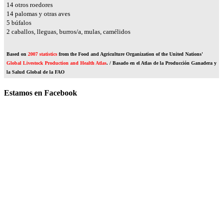
17
otros roedores
16
palomas y otras aves
6
búfalos
2
caballos, lleguas, burros/a, mulas, camélidos
Based on
2007 statistics
from the Food and Agriculture Organization of the United Nations'
Global Livestock Production and Health Atlas
. / Basado en el Atlas de la Producción Ganadera y
la Salud Global de la FAO
Estamos en Facebook