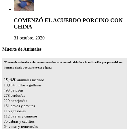
COMENZÓ EL ACUERDO PORCINO CON
CHINA
31 octubre, 2020
Muerte de Animales
Número de animales nohumanos matados en el mundo debido a la utilización por parte del ser
humano desde que abriste esta página.
23,545
animales marinos
12,197
pollos y gallinas
592
patos/as
334
cerdos/as
275
conejos/as
181
pavos y pavitas
139
gansos/as
135
ovejas y carneros
90
cabras y cabritos
76
vacas y terneros/as