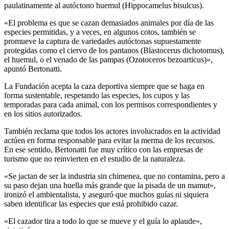
paulatinamente al autóctono huemul (Hippocamelus bisulcus).
«El problema es que se cazan demasiados animales por día de las
especies permitidas, y a veces, en algunos cotos, también se
promueve la captura de variedades autóctonas supuestamente
protegidas como el ciervo de los pantanos (Blastocerus dichotomus),
el huemul, o el venado de las pampas (Ozotoceros bezoarticus)»,
apuntó Bertonatti.
La Fundación acepta la caza deportiva siempre que se haga en
forma sustentable, respetando las especies, los cupos y las
temporadas para cada animal, con los permisos correspondientes y
en los sitios autorizados.
También reclama que todos los actores involucrados en la actividad
actúen en forma responsable para evitar la merma de los recursos.
En ese sentido, Bertonatti fue muy crítico con las empresas de
turismo que no reinvierten en el estudio de la naturaleza.
«Se jactan de ser la industria sin chimenea, que no contamina, pero a
su paso dejan una huella más grande que la pisada de un mamut»,
ironizó el ambientalista, y aseguró que muchos guías ni siquiera
saben identificar las especies que está prohibido cazar.
«El cazador tira a todo lo que se mueve y el guía lo aplaude»,