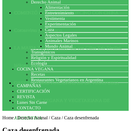
Derecho Animal
Alimentación
COMENZÓ EL ACUERDO PORCINO CON CHINA
Entretenimiento
Vestimenta
Experimentación
Caza
Coronavirus y Veganismo
Aspectos Legales
Animales Marinos
Mundo Animal
LA MAFIA TÓXICA: Entrevista con Gilles-Eric Séralini,
Transgénicos
Religión y Espiritualidad
Ecología
biólogo francés
COCINA VEGANA
Recetas
Restaurantes Vegetarianos en Argentina
OBSERVATORIO NACIONAL DE LA VEGEFOBIA
CAMPAÑAS
CERTIFICACIÓN
REVISTA
POBLACION VEGANA Y VEGETARIANA DE
Lunes Sin Carne
CONTACTO
Home
/
Derecho Animal
/
Caza
/
Caza desenfrenada
ARGENTINA
Caza desenfrenada