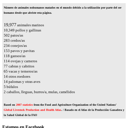
Número de animales nohumanos matados en el mundo debido a la utilización por parte del ser
humano desde que abriste esta página.
25,685
animales marinos
13,306
pollos y gallinas
646
patos/as
364
cerdos/as
300
conejos/as
197
pavos y pavitas
152
gansos/as
147
ovejas y carneros
98
cabras y cabritos
83
vacas y terneros/as
19
otros roedores
18
palomas y otras aves
7
búfalos
3
caballos, lleguas, burros/a, mulas, camélidos
Based on
2007 statistics
from the Food and Agriculture Organization of the United Nations'
Global Livestock Production and Health Atlas
. / Basado en el Atlas de la Producción Ganadera y
la Salud Global de la FAO
Estamos en Facebook