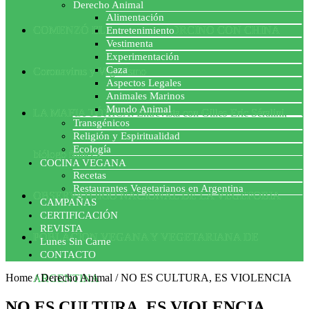
Derecho Animal
Alimentación
COMENZÓ EL ACUERDO PORCINO CON CHINA
Entretenimiento
Vestimenta
Experimentación
Caza
Coronavirus y Veganismo
Aspectos Legales
Animales Marinos
Mundo Animal
LA MAFIA TÓXICA: Entrevista con Gilles-Eric Séralini,
Transgénicos
Religión y Espiritualidad
Ecología
biólogo francés
COCINA VEGANA
Recetas
Restaurantes Vegetarianos en Argentina
OBSERVATORIO NACIONAL DE LA VEGEFOBIA
CAMPAÑAS
CERTIFICACIÓN
REVISTA
POBLACION VEGANA Y VEGETARIANA DE
Lunes Sin Carne
CONTACTO
Home
/
Derecho Animal
/
NO ES CULTURA, ES VIOLENCIA
ARGENTINA
NO ES CULTURA, ES VIOLENCIA