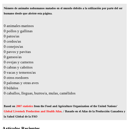
Número de animales nohumanos matados en el mundo debido a la utilización por parte del ser
humano desde que abriste esta página.
0
animales marinos
0
pollos y gallinas
0
patos/as
0
cerdos/as
0
conejos/as
0
pavos y pavitas
0
gansos/as
0
ovejas y carneros
0
cabras y cabritos
0
vacas y terneros/as
0
otros roedores
0
palomas y otras aves
0
búfalos
0
caballos, lleguas, burros/a, mulas, camélidos
Based on
2007 statistics
from the Food and Agriculture Organization of the United Nations'
Global Livestock Production and Health Atlas
. / Basado en el Atlas de la Producción Ganadera y
la Salud Global de la FAO
Artículos Recientes