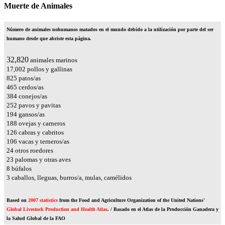
Muerte de Animales
Número de animales nohumanos matados en el mundo debido a la utilización por parte del ser
humano desde que abriste esta página.
37,100
animales marinos
19,219
pollos y gallinas
932
patos/as
526
cerdos/as
434
conejos/as
285
pavos y pavitas
220
gansos/as
212
ovejas y carneros
142
cabras y cabritos
120
vacas y terneros/as
27
otros roedores
26
palomas y otras aves
9
búfalos
4
caballos, lleguas, burros/a, mulas, camélidos
Based on
2007 statistics
from the Food and Agriculture Organization of the United Nations'
Global Livestock Production and Health Atlas
. / Basado en el Atlas de la Producción Ganadera y
la Salud Global de la FAO