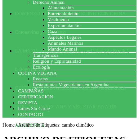
Derecho Animal
Alimentación
COMENZÓ EL ACUERDO PORCINO CON CHINA
Entretenimiento
Vestimenta
Experimentación
Caza
Coronavirus y Veganismo
Aspectos Legales
Animales Marinos
Mundo Animal
LA MAFIA TÓXICA: Entrevista con Gilles-Eric Séralini,
Transgénicos
Religión y Espiritualidad
Ecología
biólogo francés
COCINA VEGANA
Recetas
Restaurantes Vegetarianos en Argentina
OBSERVATORIO NACIONAL DE LA VEGEFOBIA
CAMPAÑAS
CERTIFICACIÓN
REVISTA
POBLACION VEGANA Y VEGETARIANA DE
Lunes Sin Carne
CONTACTO
Home
/
Archivo de Etiquetas: cambo climático
ARGENTINA