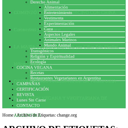
Derecho Animal
Alimentación
COMENZÓ EL ACUERDO PORCINO CON CHINA
Entretenimiento
Vestimenta
Experimentación
Caza
Coronavirus y Veganismo
Aspectos Legales
Animales Marinos
Mundo Animal
LA MAFIA TÓXICA: Entrevista con Gilles-Eric Séralini,
Transgénicos
Religión y Espiritualidad
Ecología
biólogo francés
COCINA VEGANA
Recetas
Restaurantes Vegetarianos en Argentina
OBSERVATORIO NACIONAL DE LA VEGEFOBIA
CAMPAÑAS
CERTIFICACIÓN
REVISTA
POBLACION VEGANA Y VEGETARIANA DE
Lunes Sin Carne
CONTACTO
Home
/
Archivo de Etiquetas: change.org
ARGENTINA