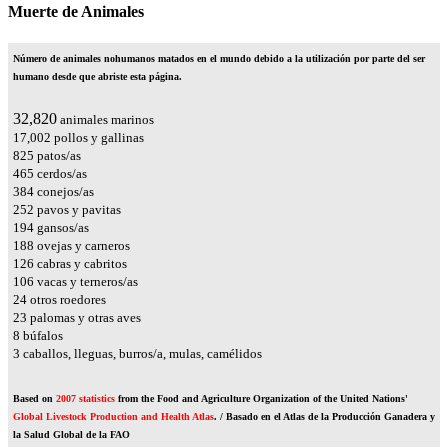
Muerte de Animales
Número de animales nohumanos matados en el mundo debido a la utilización por parte del ser
humano desde que abriste esta página.
36,744
animales marinos
19,034
pollos y gallinas
923
patos/as
521
cerdos/as
429
conejos/as
282
pavos y pavitas
218
gansos/as
210
ovejas y carneros
141
cabras y cabritos
119
vacas y terneros/as
27
otros roedores
26
palomas y otras aves
9
búfalos
4
caballos, lleguas, burros/a, mulas, camélidos
Based on
2007 statistics
from the Food and Agriculture Organization of the United Nations'
Global Livestock Production and Health Atlas
. / Basado en el Atlas de la Producción Ganadera y
la Salud Global de la FAO