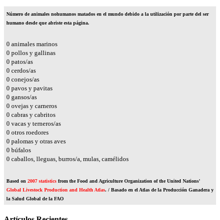
Número de animales nohumanos matados en el mundo debido a la utilización por parte del ser
humano desde que abriste esta página.
0
animales marinos
0
pollos y gallinas
0
patos/as
0
cerdos/as
0
conejos/as
0
pavos y pavitas
0
gansos/as
0
ovejas y carneros
0
cabras y cabritos
0
vacas y terneros/as
0
otros roedores
0
palomas y otras aves
0
búfalos
0
caballos, lleguas, burros/a, mulas, camélidos
Based on
2007 statistics
from the Food and Agriculture Organization of the United Nations'
Global Livestock Production and Health Atlas
. / Basado en el Atlas de la Producción Ganadera y
la Salud Global de la FAO
Artículos Recientes