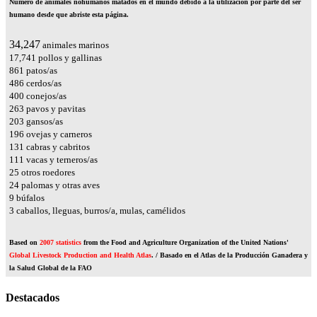
Número de animales nohumanos matados en el mundo debido a la utilización por parte del ser
humano desde que abriste esta página.
38,527
animales marinos
19,958
pollos y gallinas
968
patos/as
546
cerdos/as
450
conejos/as
296
pavos y pavitas
228
gansos/as
220
ovejas y carneros
148
cabras y cabritos
125
vacas y terneros/as
28
otros roedores
27
palomas y otras aves
10
búfalos
4
caballos, lleguas, burros/a, mulas, camélidos
Based on
2007 statistics
from the Food and Agriculture Organization of the United Nations'
Global Livestock Production and Health Atlas
. / Basado en el Atlas de la Producción Ganadera y
la Salud Global de la FAO
Destacados