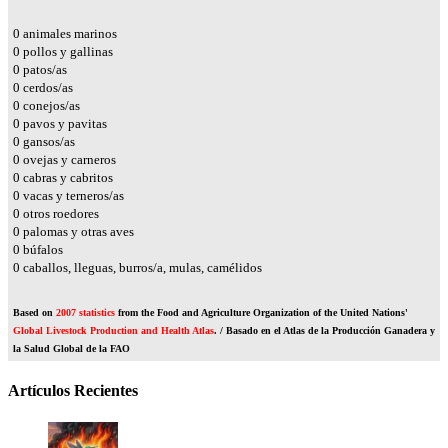
0
animales marinos
0
pollos y gallinas
0
patos/as
0
cerdos/as
0
conejos/as
0
pavos y pavitas
0
gansos/as
0
ovejas y carneros
0
cabras y cabritos
0
vacas y terneros/as
0
otros roedores
0
palomas y otras aves
0
búfalos
0
caballos, lleguas, burros/a, mulas, camélidos
Based on
2007 statistics
from the Food and Agriculture Organization of the United Nations'
Global Livestock Production and Health Atlas
. / Basado en el Atlas de la Producción Ganadera y
la Salud Global de la FAO
Artículos Recientes