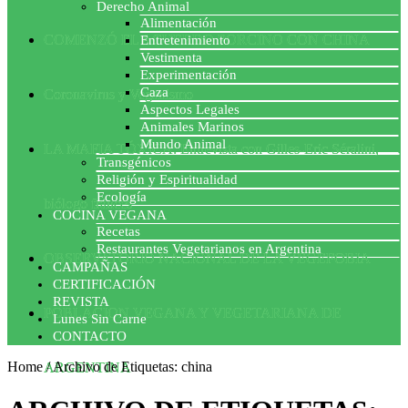
Derecho Animal
Alimentación
COMENZÓ EL ACUERDO PORCINO CON CHINA
Entretenimiento
Vestimenta
Experimentación
Caza
Coronavirus y Veganismo
Aspectos Legales
Animales Marinos
Mundo Animal
LA MAFIA TÓXICA: Entrevista con Gilles-Eric Séralini,
Transgénicos
Religión y Espiritualidad
Ecología
biólogo francés
COCINA VEGANA
Recetas
Restaurantes Vegetarianos en Argentina
OBSERVATORIO NACIONAL DE LA VEGEFOBIA
CAMPAÑAS
CERTIFICACIÓN
REVISTA
POBLACION VEGANA Y VEGETARIANA DE
Lunes Sin Carne
CONTACTO
Home
/
Archivo de Etiquetas: china
ARGENTINA