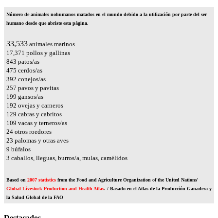
Número de animales nohumanos matados en el mundo debido a la utilización por parte del ser
humano desde que abriste esta página.
37,814
animales marinos
19,589
pollos y gallinas
950
patos/as
536
cerdos/as
442
conejos/as
290
pavos y pavitas
224
gansos/as
216
ovejas y carneros
145
cabras y cabritos
123
vacas y terneros/as
27
otros roedores
26
palomas y otras aves
10
búfalos
4
caballos, lleguas, burros/a, mulas, camélidos
Based on
2007 statistics
from the Food and Agriculture Organization of the United Nations'
Global Livestock Production and Health Atlas
. / Basado en el Atlas de la Producción Ganadera y
la Salud Global de la FAO
Destacados