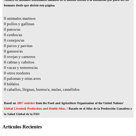
humano desde que abriste esta página.
0
animales marinos
0
pollos y gallinas
0
patos/as
0
cerdos/as
0
conejos/as
0
pavos y pavitas
0
gansos/as
0
ovejas y carneros
0
cabras y cabritos
0
vacas y terneros/as
0
otros roedores
0
palomas y otras aves
0
búfalos
0
caballos, lleguas, burros/a, mulas, camélidos
Based on
2007 statistics
from the Food and Agriculture Organization of the United Nations'
Global Livestock Production and Health Atlas
. / Basado en el Atlas de la Producción Ganadera y
la Salud Global de la FAO
Artículos Recientes