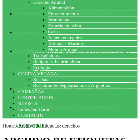
Derecho Animal
Alimentación
COMENZÓ EL ACUERDO PORCINO CON CHINA
Entretenimiento
Vestimenta
Experimentación
Caza
Coronavirus y Veganismo
Aspectos Legales
Animales Marinos
Mundo Animal
LA MAFIA TÓXICA: Entrevista con Gilles-Eric Séralini,
Transgénicos
Religión y Espiritualidad
Ecología
biólogo francés
COCINA VEGANA
Recetas
Restaurantes Vegetarianos en Argentina
OBSERVATORIO NACIONAL DE LA VEGEFOBIA
CAMPAÑAS
CERTIFICACIÓN
REVISTA
POBLACION VEGANA Y VEGETARIANA DE
Lunes Sin Carne
CONTACTO
Home
/
Archivo de Etiquetas: derechos
ARGENTINA