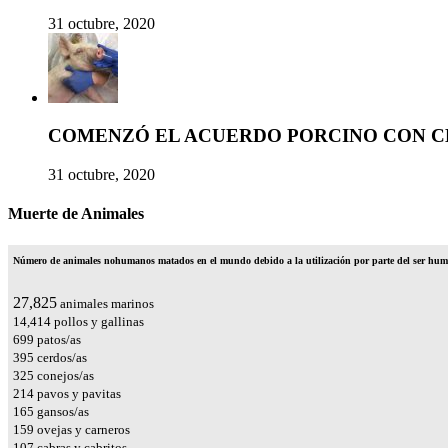
31 octubre, 2020
COMENZÓ EL ACUERDO PORCINO CON C
31 octubre, 2020
Muerte de Animales
Número de animales nohumanos matados en el mundo debido a la utilización por parte del ser huma
32,820
animales marinos
17,002
pollos y gallinas
825
patos/as
465
cerdos/as
384
conejos/as
252
pavos y pavitas
194
gansos/as
188
ovejas y carneros
126
cabras y cabritos