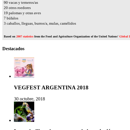
106
vacas y terneros/as
24
otros roedores
23
palomas y otras aves
8
búfalos
3
caballos, lleguas, burros/a, mulas, camélidos
Based on
2007 statistics
from the Food and Agriculture Organization of the United Nations'
Global L
Destacados
VEGFEST ARGENTINA 2018
30 octubre, 2018