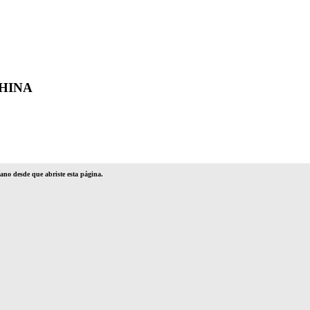
HINA
no desde que abriste esta página.