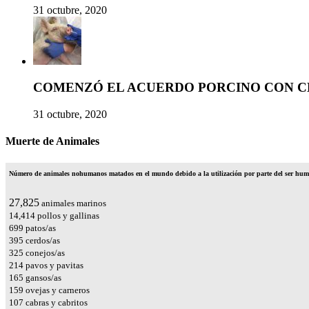
31 octubre, 2020
COMENZÓ EL ACUERDO PORCINO CON C
31 octubre, 2020
Muerte de Animales
Número de animales nohumanos matados en el mundo debido a la utilización por parte del ser huma
32,820
animales marinos
17,002
pollos y gallinas
825
patos/as
465
cerdos/as
384
conejos/as
252
pavos y pavitas
194
gansos/as
188
ovejas y carneros
126
cabras y cabritos