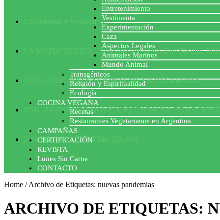
Entretenimiento
Vestimenta
Coronavirus y Veganismo
Experimentación
Caza
Aspectos Legales
LA MAFIA TÓXICA: Entrevista con Gilles-Eric Séralini, biól
Animales Marinos
Mundo Animal
Transgénicos
OBSERVATORIO NACIONAL DE LA VEGEFOBIA
Religión y Espiritualidad
Ecología
COCINA VEGANA
POBLACION VEGANA Y VEGETARIANA DE ARGENT
Recetas
Restaurantes Vegetarianos en Argentina
CAMPAÑAS
SUMATE AL LUNES SIN CARNE
CERTIFICACIÓN
REVISTA
Lunes Sin Carne
CONTACTO
Home
/
Archivo de Etiquetas: nuevas pandemias
ARCHIVO DE ETIQUETAS:
N