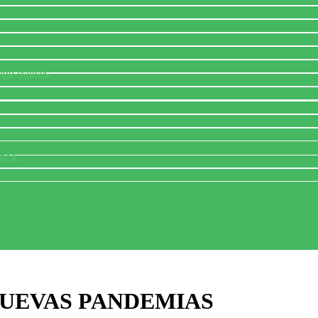
ogo francés
INA
UEVAS PANDEMIAS