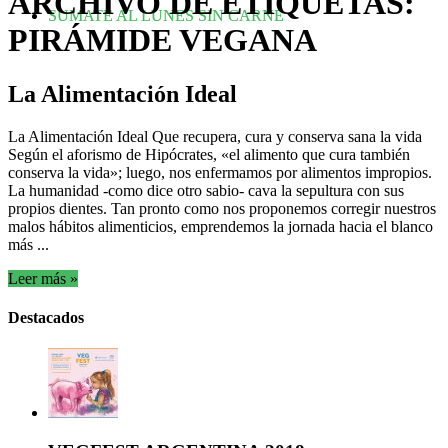
ARCHIVO DE ETIQUETAS:
SUMATE AL LUNES SIN CARNE
PIRÁMIDE VEGANA
La Alimentación Ideal
La Alimentación Ideal Que recupera, cura y conserva sana la vida
Según el aforismo de Hipócrates, «el alimento que cura también
conserva la vida»; luego, nos enfermamos por alimentos impropios.
La humanidad -como dice otro sabio- cava la sepultura con sus
propios dientes. Tan pronto como nos proponemos corregir nuestros
malos hábitos alimenticios, emprendemos la jornada hacia el blanco
más ...
Leer más »
Destacados