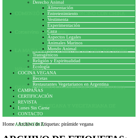
Derecho Animal
Alimentación
COMENZÓ EL ACUERDO PORCINO CON CHINA
Entretenimiento
Vestimenta
Experimentación
Caza
Coronavirus y Veganismo
Aspectos Legales
Animales Marinos
Mundo Animal
LA MAFIA TÓXICA: Entrevista con Gilles-Eric Séralini,
Transgénicos
Religión y Espiritualidad
Ecología
biólogo francés
COCINA VEGANA
Recetas
Restaurantes Vegetarianos en Argentina
OBSERVATORIO NACIONAL DE LA VEGEFOBIA
CAMPAÑAS
CERTIFICACIÓN
REVISTA
POBLACION VEGANA Y VEGETARIANA DE
Lunes Sin Carne
CONTACTO
Home
/
Archivo de Etiquetas: pirámide vegana
ARGENTINA