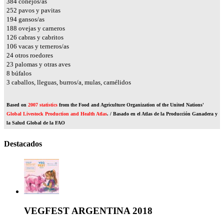
425
conejos/as
279
pavos y pavitas
215
gansos/as
208
ovejas y carneros
139
cabras y cabritos
118
vacas y terneros/as
26
otros roedores
25
palomas y otras aves
9
búfalos
4
caballos, lleguas, burros/a, mulas, camélidos
Based on
2007 statistics
from the Food and Agriculture Organization of the United Nations'
Global Livestock Production and Health Atlas
. / Basado en el Atlas de la Producción Ganadera y
la Salud Global de la FAO
Destacados
VEGFEST ARGENTINA 2018