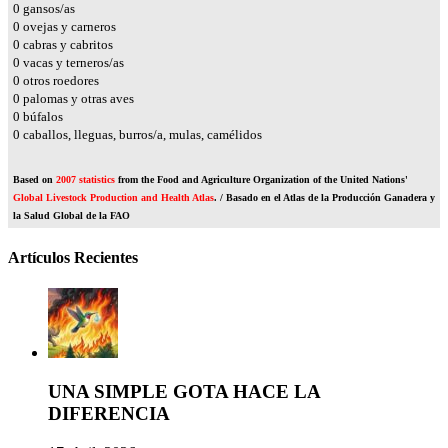
0
gansos/as
0
ovejas y carneros
0
cabras y cabritos
0
vacas y terneros/as
0
otros roedores
0
palomas y otras aves
0
búfalos
0
caballos, lleguas, burros/a, mulas, camélidos
Based on
2007 statistics
from the Food and Agriculture Organization of the United Nations'
Global Livestock Production and Health Atlas
. / Basado en el Atlas de la Producción Ganadera y
la Salud Global de la FAO
Artículos Recientes
UNA SIMPLE GOTA HACE LA
DIFERENCIA