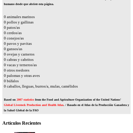
humano desde que abriste esta página.
0
animales marinos
0
pollos y gallinas
0
patos/as
0
cerdos/as
0
conejos/as
0
pavos y pavitas
0
gansos/as
0
ovejas y carneros
0
cabras y cabritos
0
vacas y terneros/as
0
otros roedores
0
palomas y otras aves
0
búfalos
0
caballos, lleguas, burros/a, mulas, camélidos
Based on
2007 statistics
from the Food and Agriculture Organization of the United Nations'
Global Livestock Production and Health Atlas
. / Basado en el Atlas de la Producción Ganadera y
la Salud Global de la FAO
Artículos Recientes