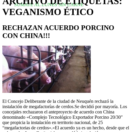
ARCHIVO DE ETIQUETAS:
SUMATE AL LUNES SIN CARNE
VEGANISMO ÉTICO
RECHAZAN ACUERDO PORCINO
CON CHINA!!!
El Concejo Deliberante de la ciudad de Neuquén rechazó la
instalación de megafactorías de cerdos.Se decidió por mayoría. Los
concejales rechazaron el anteproyecto de acuerdo con China
denominado «Complejo Tecnológico Exportador Porcino 20/30″
que propicia la instalación en territorio nacional, de 25
“megafactorias de cerdos».«El acuerdo ya es un hecho, desde que el