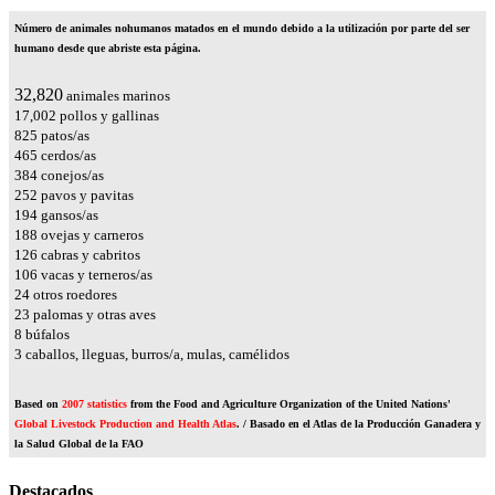
Número de animales nohumanos matados en el mundo debido a la utilización por parte del ser
humano desde que abriste esta página.
37,100
animales marinos
19,219
pollos y gallinas
932
patos/as
526
cerdos/as
434
conejos/as
285
pavos y pavitas
220
gansos/as
212
ovejas y carneros
142
cabras y cabritos
120
vacas y terneros/as
27
otros roedores
26
palomas y otras aves
9
búfalos
4
caballos, lleguas, burros/a, mulas, camélidos
Based on
2007 statistics
from the Food and Agriculture Organization of the United Nations'
Global Livestock Production and Health Atlas
. / Basado en el Atlas de la Producción Ganadera y
la Salud Global de la FAO
Destacados