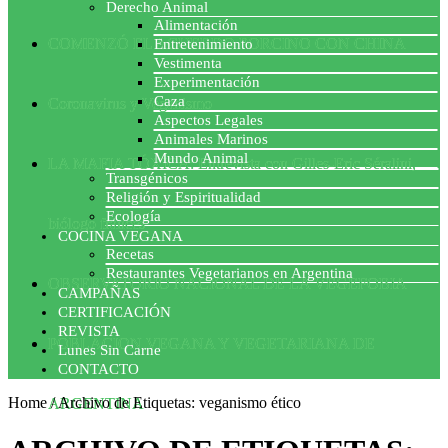
Derecho Animal
Alimentación
COMENZÓ EL ACUERDO PORCINO CON CHINA
Entretenimiento
Vestimenta
Experimentación
Caza
Coronavirus y Veganismo
Aspectos Legales
Animales Marinos
Mundo Animal
LA MAFIA TÓXICA: Entrevista con Gilles-Eric Séralini,
Transgénicos
Religión y Espiritualidad
Ecología
biólogo francés
COCINA VEGANA
Recetas
Restaurantes Vegetarianos en Argentina
OBSERVATORIO NACIONAL DE LA VEGEFOBIA
CAMPAÑAS
CERTIFICACIÓN
REVISTA
POBLACION VEGANA Y VEGETARIANA DE
Lunes Sin Carne
CONTACTO
Home
/
Archivo de Etiquetas: veganismo ético
ARGENTINA