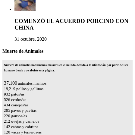
COMENZÓ EL ACUERDO PORCINO CON
CHINA
31 octubre, 2020
Muerte de Animales
Número de animales nohumanos matados en el mundo debido a la utilización por parte del ser
humano desde que abriste esta página.
42,808
animales marinos
22,176
pollos y gallinas
1,076
patos/as
607
cerdos/as
500
conejos/as
329
pavos y pavitas
254
gansos/as
245
ovejas y carneros
164
cabras y cabritos
139
vacas y terneros/as