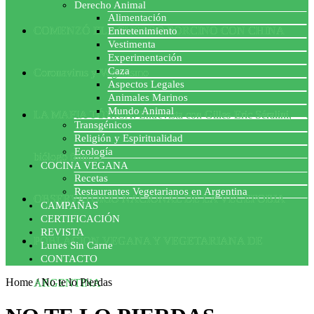
Derecho Animal
Alimentación
COMENZÓ EL ACUERDO PORCINO CON CHINA
Entretenimiento
Vestimenta
Experimentación
Caza
Coronavirus y Veganismo
Aspectos Legales
Animales Marinos
Mundo Animal
LA MAFIA TÓXICA: Entrevista con Gilles-Eric Séralini,
Transgénicos
Religión y Espiritualidad
Ecología
biólogo francés
COCINA VEGANA
Recetas
Restaurantes Vegetarianos en Argentina
OBSERVATORIO NACIONAL DE LA VEGEFOBIA
CAMPAÑAS
CERTIFICACIÓN
REVISTA
POBLACION VEGANA Y VEGETARIANA DE
Lunes Sin Carne
CONTACTO
Home
/
No te lo Pierdas
ARGENTINA