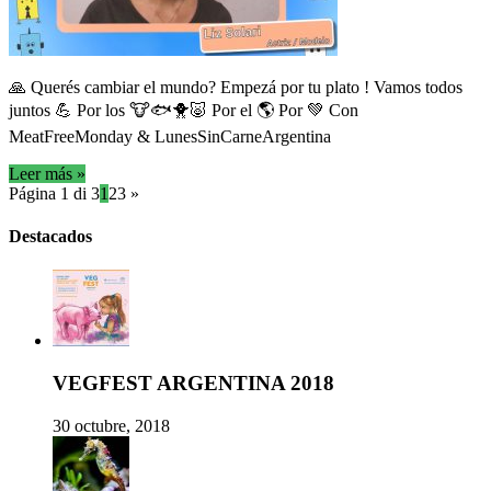
🙏 Querés cambiar el mundo? Empezá por tu plato ! Vamos todos
juntos 💪 Por los 🐮🐟🐥🐷 Por el 🌎 Por 💚 Con
MeatFreeMonday & LunesSinCarneArgentina
Leer más »
Página 1 di 3
1
2
3
»
Destacados
VEGFEST ARGENTINA 2018
30 octubre, 2018