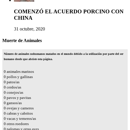
COMENZÓ EL ACUERDO PORCINO CON
CHINA
31 octubre, 2020
Muerte de Animales
Número de animales nohumanos matados en el mundo debido a la utilización por parte del ser
humano desde que abriste esta página.
0
animales marinos
0
pollos y gallinas
0
patos/as
0
cerdos/as
0
conejos/as
0
pavos y pavitas
0
gansos/as
0
ovejas y carneros
0
cabras y cabritos
0
vacas y terneros/as
0
otros roedores
0
palomas y otras aves