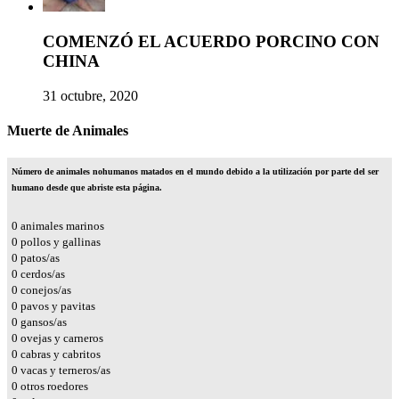
COMENZÓ EL ACUERDO PORCINO CON
CHINA
31 octubre, 2020
Muerte de Animales
Número de animales nohumanos matados en el mundo debido a la utilización por parte del ser
humano desde que abriste esta página.
0
animales marinos
0
pollos y gallinas
0
patos/as
0
cerdos/as
0
conejos/as
0
pavos y pavitas
0
gansos/as
0
ovejas y carneros
0
cabras y cabritos
0
vacas y terneros/as
0
otros roedores