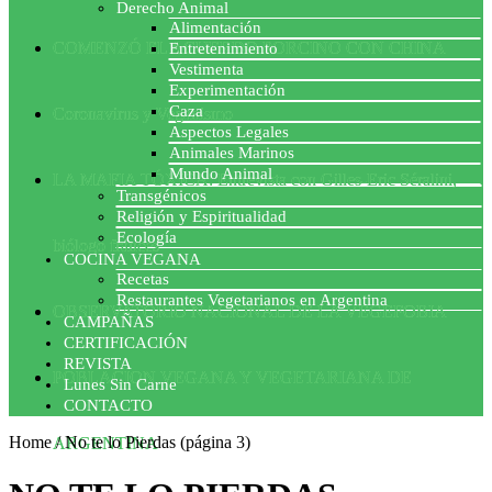
Derecho Animal
Alimentación
COMENZÓ EL ACUERDO PORCINO CON CHINA
Entretenimiento
Vestimenta
Experimentación
Caza
Coronavirus y Veganismo
Aspectos Legales
Animales Marinos
Mundo Animal
LA MAFIA TÓXICA: Entrevista con Gilles-Eric Séralini,
Transgénicos
Religión y Espiritualidad
Ecología
biólogo francés
COCINA VEGANA
Recetas
Restaurantes Vegetarianos en Argentina
OBSERVATORIO NACIONAL DE LA VEGEFOBIA
CAMPAÑAS
CERTIFICACIÓN
REVISTA
POBLACION VEGANA Y VEGETARIANA DE
Lunes Sin Carne
CONTACTO
Home
/
No te lo Pierdas
(página 3)
ARGENTINA