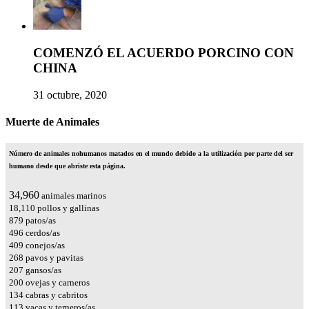
COMENZÓ EL ACUERDO PORCINO CON
CHINA
31 octubre, 2020
Muerte de Animales
Número de animales nohumanos matados en el mundo debido a la utilización por parte del ser
humano desde que abriste esta página.
39,241
animales marinos
20,328
pollos y gallinas
986
patos/as
556
cerdos/as
459
conejos/as
301
pavos y pavitas
232
gansos/as
225
ovejas y carneros
150
cabras y cabritos
127
vacas y terneros/as