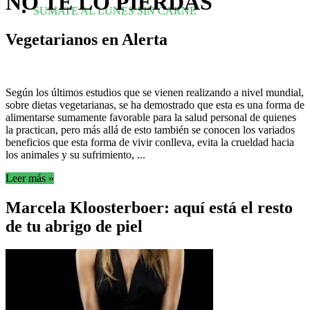
NO TE LO PIERDAS
SUMATE AL LUNES SIN CARNE
Vegetarianos en Alerta
Según los últimos estudios que se vienen realizando a nivel mundial,
sobre dietas vegetarianas, se ha demostrado que esta es una forma de
alimentarse sumamente favorable para la salud personal de quienes
la practican, pero más allá de esto también se conocen los variados
beneficios que esta forma de vivir conlleva, evita la crueldad hacia
los animales y su sufrimiento, ...
Leer más »
Marcela Kloosterboer: aquí está el resto
de tu abrigo de piel