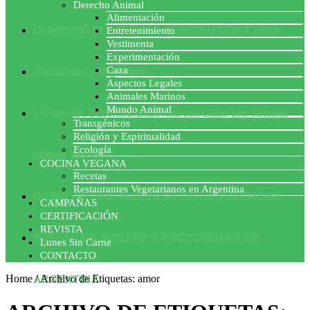
Derecho Animal
Alimentación
COMENZÓ EL ACUERDO PORCINO CON CHINA
Entretenimiento
Vestimenta
Experimentación
Caza
Coronavirus y Veganismo
Aspectos Legales
Animales Marinos
Mundo Animal
LA MAFIA TÓXICA: Entrevista con Gilles-Eric Séralini,
Transgénicos
Religión y Espiritualidad
Ecología
biólogo francés
COCINA VEGANA
Recetas
Restaurantes Vegetarianos en Argentina
OBSERVATORIO NACIONAL DE LA VEGEFOBIA
CAMPAÑAS
CERTIFICACIÓN
REVISTA
POBLACION VEGANA Y VEGETARIANA DE
Lunes Sin Carne
CONTACTO
Home
/
Archivo de Etiquetas: amor
ARGENTINA