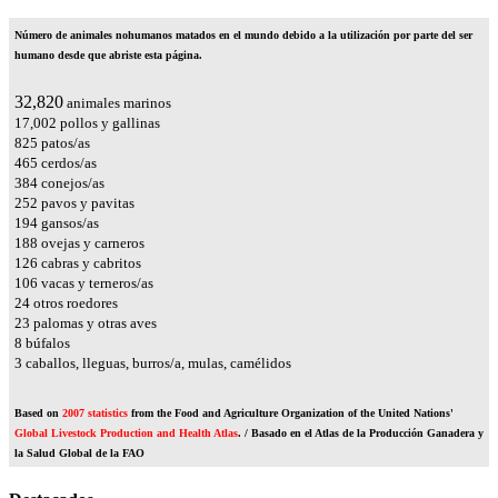
Número de animales nohumanos matados en el mundo debido a la utilización por parte del ser
humano desde que abriste esta página.
37,100
animales marinos
19,219
pollos y gallinas
932
patos/as
526
cerdos/as
434
conejos/as
285
pavos y pavitas
220
gansos/as
212
ovejas y carneros
142
cabras y cabritos
120
vacas y terneros/as
27
otros roedores
26
palomas y otras aves
9
búfalos
4
caballos, lleguas, burros/a, mulas, camélidos
Based on
2007 statistics
from the Food and Agriculture Organization of the United Nations'
Global Livestock Production and Health Atlas
. / Basado en el Atlas de la Producción Ganadera y
la Salud Global de la FAO