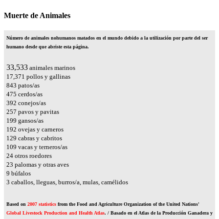
Muerte de Animales
Número de animales nohumanos matados en el mundo debido a la utilización por parte del ser
humano desde que abriste esta página.
37,100
animales marinos
19,219
pollos y gallinas
932
patos/as
526
cerdos/as
434
conejos/as
285
pavos y pavitas
220
gansos/as
212
ovejas y carneros
142
cabras y cabritos
120
vacas y terneros/as
27
otros roedores
26
palomas y otras aves
9
búfalos
4
caballos, lleguas, burros/a, mulas, camélidos
Based on
2007 statistics
from the Food and Agriculture Organization of the United Nations'
Global Livestock Production and Health Atlas
. / Basado en el Atlas de la Producción Ganadera y