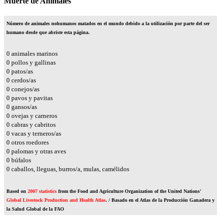
Muerte de Animales
Número de animales nohumanos matados en el mundo debido a la utilización por parte del ser
humano desde que abriste esta página.
0
animales marinos
0
pollos y gallinas
0
patos/as
0
cerdos/as
0
conejos/as
0
pavos y pavitas
0
gansos/as
0
ovejas y carneros
0
cabras y cabritos
0
vacas y terneros/as
0
otros roedores
0
palomas y otras aves
0
búfalos
0
caballos, lleguas, burros/a, mulas, camélidos
Based on
2007 statistics
from the Food and Agriculture Organization of the United Nations'
Global Livestock Production and Health Atlas
. / Basado en el Atlas de la Producción Ganadera y
la Salud Global de la FAO