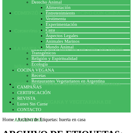
Derecho Animal
Alimentación
COMENZÓ EL ACUERDO PORCINO CON CHINA
Entretenimiento
Vestimenta
Experimentación
Caza
Coronavirus y Veganismo
Aspectos Legales
Animales Marinos
Mundo Animal
LA MAFIA TÓXICA: Entrevista con Gilles-Eric Séralini,
Transgénicos
Religión y Espiritualidad
Ecología
biólogo francés
COCINA VEGANA
Recetas
Restaurantes Vegetarianos en Argentina
OBSERVATORIO NACIONAL DE LA VEGEFOBIA
CAMPAÑAS
CERTIFICACIÓN
REVISTA
POBLACION VEGANA Y VEGETARIANA DE
Lunes Sin Carne
CONTACTO
Home
/
Archivo de Etiquetas: huerta en casa
ARGENTINA